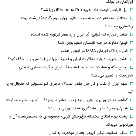
آپارتمان در پونک
اپل افزایش قیمت داد؛ خرید iPhone ۱۸ Pro رویا شد؟
معتادان متجاهر دوباره به خیابان‌های تهران برمی‌گردند؟/ پشت پرده
رهاسازی چیست؟
هشدار درباره تله گرانی؛ آیا ایران وارد عصر ابرتورم شده است؟
فیلم/ دماوند در چله تابستان سفیدپوش شد!
قتل دردناک قهرمان MMA در اتوبان همت
هشدار ظریف درباره مذاکرات ایران و آمریکا؛ چرا اروپا را نمی‌توان حذف کرد؟
پیمان مکه و معادلات جدید منطقه؛ جنگ ایران چگونه معماری امنیتی
خاورمیانه را تغییر می‌دهد؟
سهم ایران از نفت و گاز خزر چقدر است؟/ ماجرای کنوانسیونی که جنجال به پا
کرد
گواهینامه موتور برای زنان از چه زمانی صادر می‌شود؟ + آخرین خبر و جزئیات
فیلم/بهاره رهنما راز ماندگاری هدیه تهرانی را لو داد
پشت پرده افتتاح مخفیانه باغ‌وحش انزلی؛ مجموعه‌ای که محیط‌زیست آن را
غیرقانونی می‌داند
سلفی متفاوت نیکی کریمی بعد از مهاجرت به لندن