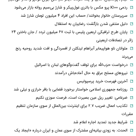
ردمی K۱۰۰ پرو مکس با باتری غول‌پیکر و شارژ بی‌سیم روانه بازار می‌شود
سرپرستان خانوار بخوانند/ حساب این افراد ۴ میلیون تومان شارژ شد
دلیل منتفی شدن بازگشت رضاییان به استقلال
پایان طرح ترافیکی اربعین پلیس با ثبت ۶۷ میلیون تردد / جان باختن ۲۴
زائر در تصادفات اربعینی
ملوانان ناو هواپیمابر آبراهام لینکلن از افسردگی و افت شدید روحیه رنج
می‌برند
درخواست حزب‌الله برای توقف گفت‌وگوهای لبنان با اسرائیل
نیروهای مسلح عراق به حال آماده‌باش درآمدند
آخرین فهرست خرید پرسپولیس
روزنامه جمهوری اسلامی خواستار برخورد قضایی با باقر خرازی و نیلی شد
ضرغامی: تغییر ریل عین بصیرت است، فرصت سوزی نکنیم
تکذیب اعمال ضریب ۲.۷ برای اینترنت بین‌الملل از سوی سازمان تنظیم
مقررات
شرایط جدید تمدید اجاره اعلام شد
الحدث: به زودی بیانیه‌ای مشترک از سوی عمان و ایران درباره «ایجاد یک