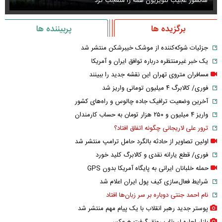
سانسور عجیب تلویزیون همه را متعجب کرد
اس
برگزیده ها
پربیننده ها
جزئیات شوکه‌کننده از موشک خیبرشکن منتشر شد
یک خبر غیرمنتظره درباره توافق ایران و آمریکا
مسافران متروی تهران این نقشه جدید را ببینند
فوری/ کالابرگ ۴ میلیون تومانی واریز شد
آخرین وضعیت ترافیک جاده چالوس و راه‌های کشور
واریز ۴ میلیون و ۲۵۰ هزار تومان به حساب کارمندان
ترور علی لاریجانی چگونه اتفاق افتاد؟
اولین تصاویر از حادثه بالگرد حامل ترامپ منتشر شد
فوری/ قطع یارانه نقدی و کالابرگ کلید خورد
حمله خلبانان ایرانی به پایگاه آمریکا بدون GPS
شرایط فعال‌سازی کیف پول ایران اعلام شد
نام احمد جنتی دوباره بر سر زبان‌ها افتاد
پوستر جدید رهبر انقلاب با یک پیام مهم منتشر شد
بازار اجاره لپ‌تاپ رونق گرفت + عکس