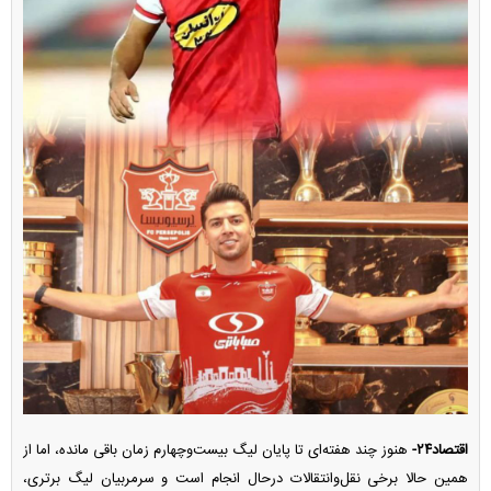
اقتصاد۲۴-
هنوز چند هفته‌ای تا پایان لیگ بیست‌وچهارم زمان باقی مانده، اما از
همین حالا برخی نقل‌وانتقالات درحال انجام است و سرمربیان لیگ برتری،