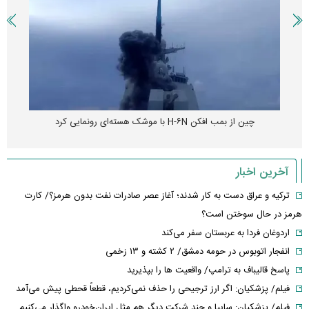
چین از بمب افکن H-۶N با موشک هسته‌ای رونمایی کرد
آخرین اخبار
ترکیه و عراق دست به کار شدند؛ آغاز عصر صادرات نفت بدون هرمز؟/ کارت
هرمز در حال سوختن است؟
اردوغان فردا به عربستان سفر می‌کند
انفجار اتوبوس در حومه دمشق/ ۲ کشته و ۱۳ زخمی
پاسخ قالیباف به ترامپ/ واقعیت ها را بپذیرید
فیلم/ پزشکیان: اگر ارز ترجیحی را حذف نمی‌کردیم، قطعاً قحطی پیش می‌آمد
فیلم/ پزشکیان: سایپا و چند شرکت دیگر هم مثل ایران‌خودرو واگذار می‌کنیم