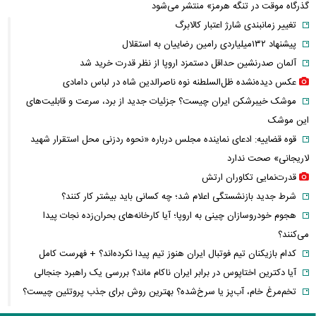
گذرگاه موقت در تنگه هرمز» منتشر می‌شود
تغییر زمانبندی‌ شارژ اعتبار کالابرگ
پیشنهاد ۱۳۲میلیاردی رامین رضاییان به استقلال
آلمان صدرنشین حداقل دستمزد اروپا از نظر قدرت خرید شد
عکس دیده‌نشده ظل‌السلطنه نوه ناصرالدین شاه در لباس دامادی
موشک خیبرشکن ایران چیست؟ جزئیات جدید از برد، سرعت و قابلیت‌های
این موشک
قوه قضاییه: ادعای نماینده مجلس درباره «نحوه ردزنی محل استقرار شهید
لاریجانی» صحت ندارد
قدرت‌نمایی تکاوران ارتش
شرط جدید بازنشستگی اعلام شد؛ چه کسانی باید بیشتر کار کنند؟
هجوم خودروسازان چینی به اروپا؛ آیا کارخانه‌های بحران‌زده نجات پیدا
می‌کنند؟
کدام بازیکنان تیم فوتبال ایران هنوز تیم پیدا نکرده‌اند؟ + فهرست کامل
آیا دکترین اختاپوس در برابر ایران ناکام ماند؟ بررسی یک راهبرد جنجالی
تخم‌مرغ خام، آب‌پز یا سرخ‌شده؟ بهترین روش برای جذب پروتئین چیست؟
پشت پرده خودکفایی دارویی؛ چرا واردات همچنان حرف اول را می‌زند؟