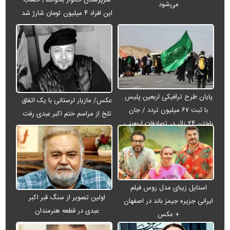
سرپرستان خانوار بخوانند/ حساب
می‌شود
این افراد ۴ میلیون تومان شارژ شد
پایان طرح ترافیکی اربعین پلیس
عکس/ مازیار لرستانی با یک اتفاق
با ثبت ۶۷ میلیون تردد / جان
تلخ از مراسم ختم اکبر عبدی رفت
باختن ۲۴ زائر در تصادفات اربعینی
استایل زیبای مدل روس فیلم
اولین تصویر از سنگ قبر اکبر
ایرانی جزیره جیمز باند در اصفهان
عبدی در قطعه هنرمندان
+ عکس