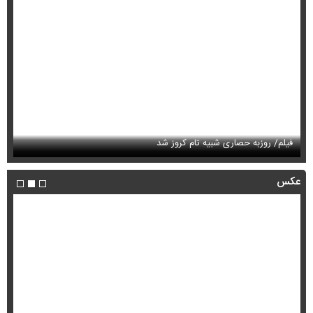
دعوای مالک و مستاجر منجر به
قتل شد
ویدئو
فیلم/ روزبه حصاری شبیه تام کروز شد
سی