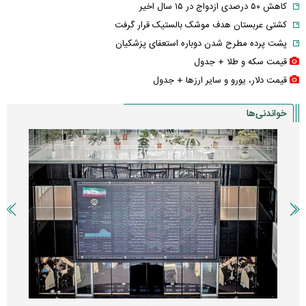
نام احمد جنتی دوباره بر سر زبان‌ها افتاد
پوستر جدید رهبر انقلاب با یک پیام مهم منتشر شد
بازار اجاره لپ‌تاپ رونق گرفت + عکس
اعتبار کالابرگ مرداد ۱۴۰۵ امروز شارژ شد
حرف‌های جنجالی ترامپ درباره ایران
انیمیشن لگویی حمله به کویت با جنگنده F-5
واریز معوقات بازنشستگان در راه است
کاهش ۵۰ درصدی ازدواج در ۱۵ سال اخیر
کشتی عربستان هدف موشک بالستیک قرار گرفت
پشت پرده مطرح شدن دوباره استعفای پزشکیان
قیمت سکه و طلا + جدول
قیمت دلار، یورو و سایر ارز‌ها + جدول
خواندنی‌ها