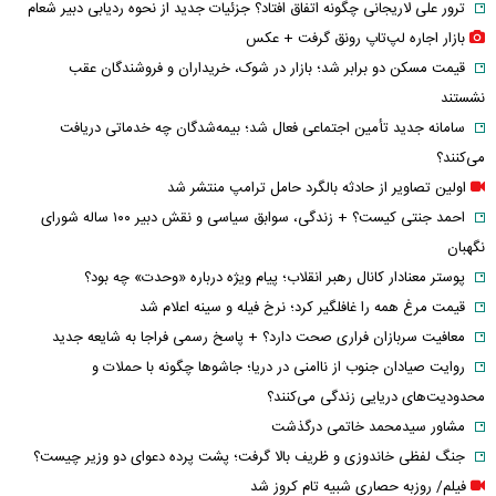
چین از بمب افکن H-۶N با موشک هسته‌ای رونمایی کرد
آخرین اخبار
شارژ حساب کارمندان آغاز شد؛ واریز ۴ میلیون و ۲۵۰ هزار تومان امروز ۱۵
مرداد ۱۴۰۵
ماجرای سنگ مزار اکبر عبدی چیست؟
ترور علی لاریجانی چگونه اتفاق افتاد؟ جزئیات جدید از نحوه ردیابی دبیر شعام
بازار اجاره لپ‌تاپ رونق گرفت + عکس
قیمت مسکن دو برابر شد؛ بازار در شوک، خریداران و فروشندگان عقب
نشستند
سامانه جدید تأمین اجتماعی فعال شد؛ بیمه‌شدگان چه خدماتی دریافت
می‌کنند؟
اولین تصاویر از حادثه بالگرد حامل ترامپ منتشر شد
احمد جنتی کیست؟ + زندگی، سوابق سیاسی و نقش دبیر ۱۰۰ ساله شورای
نگهبان
پوستر معنادار کانال رهبر انقلاب؛ پیام ویژه درباره «وحدت» چه بود؟