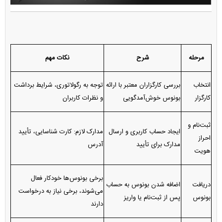
مرحله
شرح
نکات مهم
انتخاب
بررسی کارگزاران معتبر با ارائه
توجه به رگولاتوری، شرایط برداشت
کارگزار
بونوس خوش‌آمدگویی
و نظرات کاربران
ثبت‌نام و
ایجاد حساب کاربری و ارسال
مدارک لازم: کارت شناسایی، تأیید
احراز
مدارک برای تأیید
آدرس
هویت
برخی بونوس‌ها خودکار فعال
دریافت
اضافه شدن بونوس به حساب
می‌شوند، برخی نیاز به درخواست
بونوس
پس از ثبت‌نام یا واریز
دارند