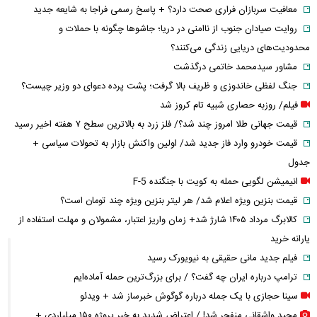
معافیت سربازان فراری صحت دارد؟ + پاسخ رسمی فراجا به شایعه جدید
روایت صیادان جنوب از ناامنی در دریا؛ جاشوها چگونه با حملات و
محدودیت‌های دریایی زندگی می‌کنند؟
مشاور سیدمحمد خاتمی درگذشت
جنگ لفظی خاندوزی و ظریف بالا گرفت؛ پشت پرده دعوای دو وزیر چیست؟
فیلم/ روزبه حصاری شبیه تام کروز شد
قیمت جهانی طلا امروز چند شد؟/ فلز زرد به بالاترین سطح ۷ هفته اخیر رسید
قیمت خودرو وارد فاز جدید شد/ اولین واکنش بازار به تحولات سیاسی +
جدول
انیمیشن لگویی حمله به کویت با جنگنده F-5
قیمت بنزین ویژه اعلام شد/ هر لیتر بنزین ویژه چند تومان است؟
کالابرگ مرداد ۱۴۰۵ شارژ شد+ زمان واریز اعتبار، مشمولان و مهلت استفاده از
یارانه خرید
فیلم جدید مانی حقیقی به نیویورک رسید
ترامپ درباره ایران چه گفت؟ / برای بزرگ‌ترین حمله آماده‌ایم
سینا حجازی با یک جمله درباره گوگوش خبرساز شد + ویدئو
مجید واشقانی منفجر شد! / اعتراض شدید به خبر پروژه ۱۵۰ میلیاردی +