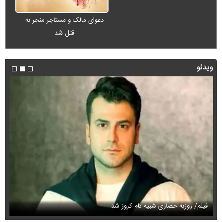
دعوای مالک و مستاجر منجر به
قتل شد
ویدئو
فیلم/ روزبه حصاری شبیه تام کروز شد
سی