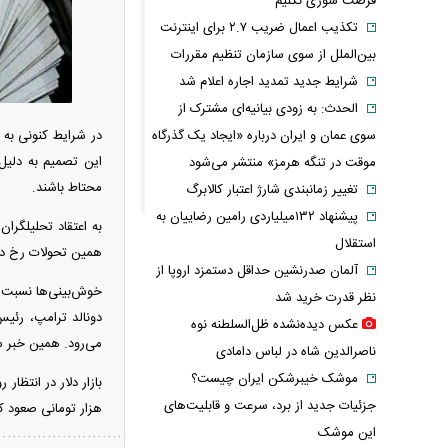
فرصت سوزی نکنیم
تکذیب اعمال ضریب ۲.۷ برای اینترنت
بین‌الملل از سوی سازمان تنظیم مقررات
شرایط جدید تمدید اجاره اعلام شد
الحدث: به زودی بیانیه‌ای مشترک از
سوی عمان و ایران درباره «ایجاد یک گذرگاه
در شرایط کنونی به د
این تصمیم به دلیل
موقت در تنگه هرمز» منتشر می‌شود
محتاط باشند.
تغییر زمانبندی‌ شارژ اعتبار کالابرگ
پیشنهاد ۱۳۲میلیاردی رامین رضاییان به
به اعتقاد تحلیلگرا
استقلال
همین تحولات رخ دا
آلمان صدرنشین حداقل دستمزد اروپا از
خوش‌بینی‌ها نسبت به
نظر قدرت خرید شد
دونالد ترامپ، رئیس
عکس دیده‌نشده ظل‌السلطنه نوه
می‌رود. همین خبر س
ناصرالدین شاه در لباس دامادی
موشک خیبرشکن ایران چیست؟
جزئیات جدید از برد، سرعت و قابلیت‌های
هزار تومانی صعود کن
این موشک