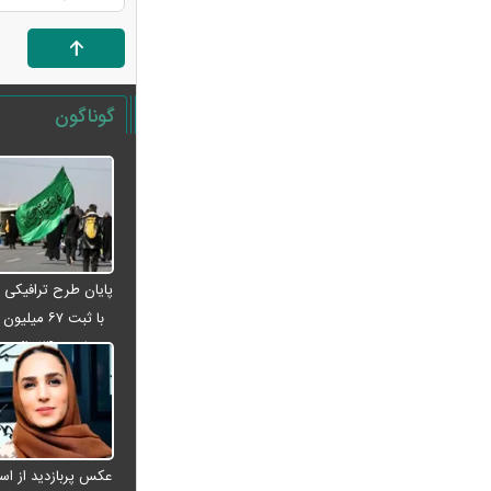
بدون GPS
شرایط تغییر نام خانوادگی و شناسنامه
اعلام شد+ مراحل، مدارک لازم و قوانین
جدید ثبت احوال
گوناگون
یک خبر غیرمنتظره درباره توافق ایران و
آمریکا
مصرف لبنیات یک‌چهارم شد؛ قیمت شیر
باز هم افزایش می‌یابد؟ / هشدار درباره
گرانی لبنیات
پایان طرح ترافیکی 
این نقشه جدید متروی تهران شما را به
با ثبت ۶۷ می
تمام جاهای دیدنی شهر می‌رساند + ویدئو
باختن ۲۴ زا
قیمت انواع دستگاه ماینر + جدول
اربعینی
خبر مهم سردار ابن‌الرضا درباره جنگ
ایران و آمریکا: به‌زودی خواهند فهمید
معاملات ۶ ارز دیجیتال متوقف شد / چه
رمزارزهایی در فهرست هستند؟
عکس پربازدید از اس