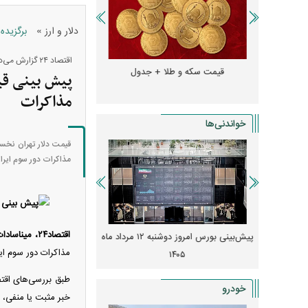
»
دلار و ارز
برگزیده
اقتصاد ۲۴ گزارش می‌دهد؛
و + جدول
قیمت سکه و طلا + جدول
قیمت دلار، یورو و سایر 
مذاکرات
خواندنی‌ها
مذاکرات دور سوم ایران
اقتصاد۲۴، میناسادات حسینی-
 از افت شدید
پیش‌بینی بورس امروز دوشنبه ۱۲ مرداد ماه
زنگ خطر انباشت نیاز در 
مذاکرات دور سوم ای
و نصب‌ها
۱۴۰۵
قیمت‌ها فشرده
خودرو
خبر مثبت یا منفی، م