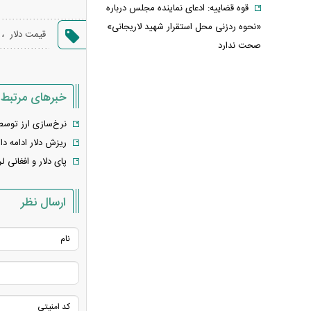
قوه قضاییه: ادعای نماینده مجلس درباره
«نحوه ردزنی محل استقرار شهید لاریجانی»
،
قیمت دلار
صحت ندارد
قدرت‌نمایی تکاوران ارتش
شرط جدید بازنشستگی اعلام شد؛ چه
خبرهای مرتبط
کسانی باید بیشتر کار کنند؟
هجوم خودروسازان چینی به اروپا؛ آیا
نرخ‌سازی ارز توسط 
کارخانه‌های بحران‌زده نجات پیدا می‌کنند؟
ریزش دلار ادامه دار
کدام بازیکنان تیم فوتبال ایران هنوز تیم
پای دلار و افغانی لر
پیدا نکرده‌اند؟ + فهرست کامل
آیا دکترین اختاپوس در برابر ایران ناکام
ارسال نظر
ماند؟ بررسی یک راهبرد جنجالی
تخم‌مرغ خام، آب‌پز یا سرخ‌شده؟
بهترین روش برای جذب پروتئین چیست؟
پشت پرده خودکفایی دارویی؛ چرا
واردات همچنان حرف اول را می‌زند؟
حمله خلبانان ایرانی به پایگاه آمریکا