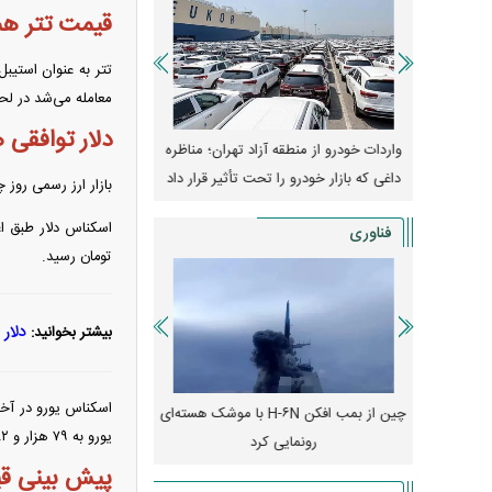
قیمت تتر ه
معامله می‌شد در لحظه انتشار 
دلار توافقی
وپا؛ آیا
واردات خودرو از منطقه آزاد تهران؛ مناظره
قیمت خودرو وارد فاز ج
دا می‌کنند؟
داغی که بازار خودرو را تحت تأثیر قرار داد
واکنش بازار به تحولات
بازار ارز رسمی روز چهارشنبه ۳ اردیبهشت ۱۴۰۴ شاهد عقب‌نشی
فناوری
تومان رسید.
دلار
بیشتر بخوانید:
رونمایی از پوکو M ۸ پاور با باتری ۸۰۰۰
چین از بمب افکن H-۶N با موشک هسته‌ای
پهپاد رهگیر یا موشک پدا
یورو به ۷۹ هزار و ۴۸۲ تومان رسید.
رونمایی کرد
کدامیک بیشتر
پیش بینی قی