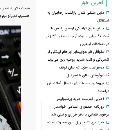
آخرین اخبار
قیمت دلار به اخبار 
دلیل منتفی شدن بازگشت رضاییان به
هستیم، نمی‌توانیم ب
استقلال
پایان طرح ترافیکی اربعین پلیس با
ثبت ۶۷ میلیون تردد / جان باختن ۲۴ زائر
در تصادفات اربعینی
ملوانان ناو هواپیمابر آبراهام لینکلن از
افسردگی و افت شدید روحیه رنج می‌برند
درخواست حزب‌الله برای توقف
گفت‌وگوهای لبنان با اسرائیل
نیروهای مسلح عراق به حال آماده‌باش
درآمدند
آخرین فهرست خرید پرسپولیس
روزنامه جمهوری اسلامی خواستار
برخورد قضایی با باقر خرازی و نیلی شد
ضرغامی: تغییر ریل عین بصیرت است،