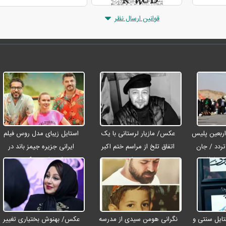
قوانین ارسال نظر
اربعین پلیس
عکس/ مازیار لرستانی با یک
استایل زیبای مدل روس فیلم
لیون تردد / جان
اتفاق تلخ از مراسم ختم اکبر
ایرانی جزیره جیمز باند در
ئر در تصادفات
عبدی رفت
اصفهان + عکس
تایل سنتی و
نگرانی هومن سیدی از مدرسه
عکس/ بهنوش بختیاری تغییر