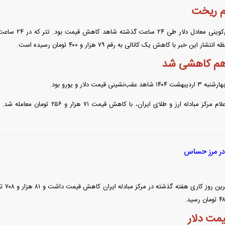
م ریخت
این خبر با کاهش یک کانالی به رقم ۷۹ هزار و ۴۰۰ تومان رسیده است.
 هم کاهشی شد
دید شد/ اولین
هجوم خودروسازان چینی به اروپا؛ آیا
واردات خودرو از منطق
 سیاسی + جدول
کارخانه‌های بحران‌زده نجات پیدا می‌کنند؟
داغی که بازار خودرو ر
نی قیمت دلار و یورو بود.
 در مرز حساس
اسکناس
فند؛ قدرت تهدید
رونمایی از پوکو M ۸ پاور با باتری ۸۰۰۰
 است؟
میلی‌آمپرساعتی
رونمای
مت دلار