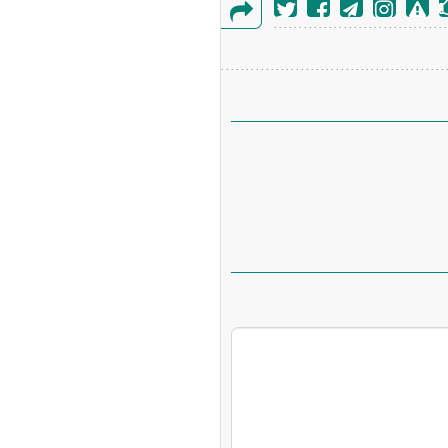
گزارش
خطا