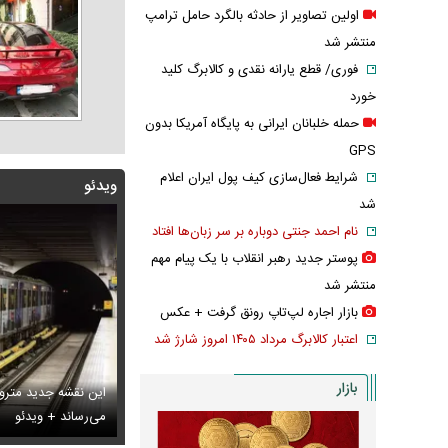
اولین تصاویر از حادثه بالگرد حامل ترامپ
منتشر شد
فوری/ قطع یارانه نقدی و کالابرگ کلید
خورد
حمله خلبانان ایرانی به پایگاه آمریکا بدون
GPS
شرایط فعال‌سازی کیف پول ایران اعلام
ویدئو
شد
نام احمد جنتی دوباره بر سر زبان‌ها افتاد
پوستر جدید رهبر انقلاب با یک پیام مهم
منتشر شد
بازار اجاره لپ‌تاپ رونق گرفت + عکس
اعتبار کالابرگ مرداد ۱۴۰۵ امروز شارژ شد
بازار
این نقشه جدید متروی
بانان ایرانی به پایگاه آمریکا بدون GPS
تایل جدید صابر ابر در فضای مجازی پربازدید شد
می‌رساند + ویدئو
عکس دیده‌نشده 