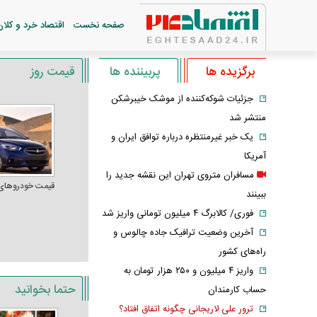
صفحه نخست
اقتصاد خرد و کلان
برگزیده ها
پربیننده ها
قیمت روز
جزئیات شوکه‌کننده از موشک خیبرشکن
منتشر شد
یک خبر غیرمنتظره درباره توافق ایران و
آمریکا
مسافران متروی تهران این نقشه جدید را
قیمت خودرو‌های
ببینند
فوری/ کالابرگ ۴ میلیون تومانی واریز شد
آخرین وضعیت ترافیک جاده چالوس و
راه‌های کشور
واریز ۴ میلیون و ۲۵۰ هزار تومان به
حتما بخوانید
حساب کارمندان
ترور علی لاریجانی چگونه اتفاق افتاد؟