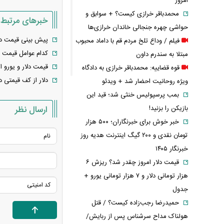
امروز
محمدباقر خرازی کیست؟ + سوابق و
خبرهای مرتبط
حواشی چهره جنجالی خاندان خرازی‌ها
پیش بینی قیمت دلار امروز ۹ اردیبهشت ۴۰۴
فیلم / وداع تلخ مردم قم با داماد محبوب
کدام عوامل قیمت د
مبتلا به سندرم داون
قیمت دلار و یورو امروز سه‌شنبه 
قوه قضاییه: محمدباقر خرازی به دادگاه
دلار از کف قیمتی 
ویژه روحانیت احضار شد + ویدئو
بمب پرسپولیس خنثی شد؛ قید این
بازیکن را بزنید!
ارسال نظر
خبر خوش برای خبرنگاران؛ ۵۰۰ هزار
تومان نقدی و ۲۰۰ گیگ اینترنت هدیه روز
خبرنگار ۱۴۰۵
قیمت دلار امروز چقدر شد؟ ریزش ۶
هزار تومانی دلار و ۷ هزار تومانی یورو +
جدول
حمیدرضا رجب‌زاده کیست؟ / قتل
هولناک مداح سرشناس پس از ربایش/