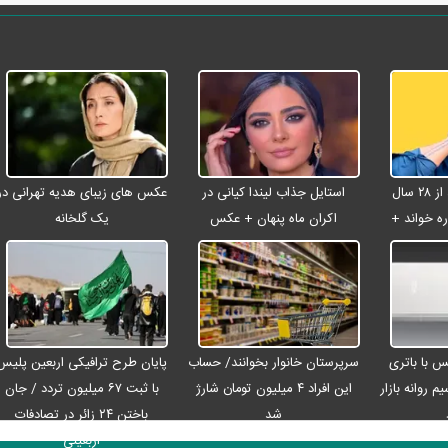
شادمهر عقیلی بعد از ۲۸ سال
استایل جذاب لیندا کیانی در
عکس های زیبای هدیه تهرانی در
ه خواند +
اکران ماه پنهان + عکس
یک گلخانه
رو مکس با باتری
سرپرستان خانوار بخوانند/ حساب
پایان طرح ترافیکی اربعین پلیس
م روانه بازار
این افراد ۴ میلیون تومان شارژ
با ثبت ۶۷ میلیون تردد / جان
شد
باختن ۲۴ زائر در تصادفات
اربعینی