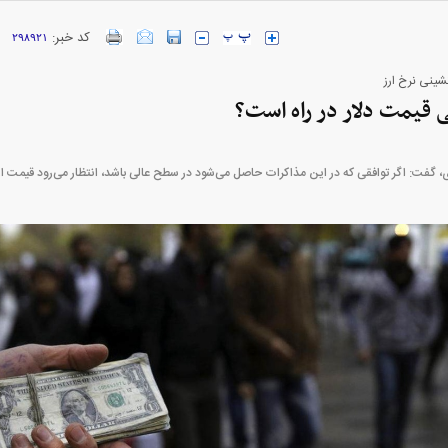
کد خبر:
۲۹۸۹۲۱
ارز‌ها + جدول
قیمت خودرو‌های ایران خودرو + جدول
قیمت خودرو‌های ای
شینی نرخ ارز
 قیمت دلار در راه است؟
گفت: اگر توافقی که در این مذاکرات حاصل می‌شود در سطح عالی باشد، انتظار می‌رود قیمت ار
بازار مسکن؛ فنر
کارنامه مردود محسن پاک‌ نژاد؛ از افت شدید
 شده
درآمد ارزی تا بازی با عزل و نصب‌ها
۰۵