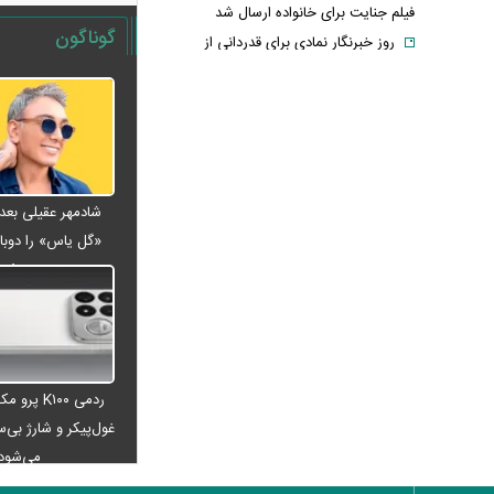
فیلم جنایت برای خانواده ارسال شد
گوناگون
روز خبرنگار نمادی برای قدردانی از
توسعه‌دهندگان آگاهی و شفافیت
شادمهر عقیلی بعد از ۲۸ سال «گل
یاس» را دوباره خواند + ویدئو
آمار تکان‌دهنده مصرف تریاک در ایران؛
مردم این شهر رکورددار شدند!
قیمت طلای ۱۸ عیار از ۱۹ میلیون گذشت
«گل یاس» را دوبار
مابه‌التفاوت حقوق بازنشستگان چه
ویدئو
زمانی واریز می‌شود؟ تأمین اجتماعی تکلیف
را روشن کرد
آخرین خبر از ترمیم دستمزد کارگران؛
مذاکرات افزایش حقوق چه زمانی آغاز
می‌شود؟
ردمی K۱۰۰ پ
غول‌پیکر و شارژ بی‌سی
واردات خودرو گران‌تر شد/ جهش
می‌شود
گواهی اسقاط و محدودیت جدید در مناطق
آزاد