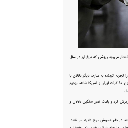
امتیاز واردات خودرو ۳ میلیارد تومان! / رانت
 خودرو چیست؟
تظار می‌رود ریزشی که نرخ ارز در سال
تجربه کردند؛ به عبارت دیگر دلالان با
وع مذاکرات ایران و آمریکا شاهد بودیم
د.
چین از بمب افکن H-۶N با موشک هسته‌ای
 ریزش کرد و باعث ضرر سنگین دلالان و
ی کرد
رز فعالیت می‌کنند در دام «جهش نرخ دلار» می‌افتند؛
 صاحبان پول‌های درشت فریب نمی‌خورند و