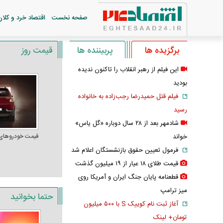
صفحه نخست
اقتصاد خرد و کلان
برگزیده ها
پربیننده ها
قیمت روز
این فیلم از رهبر انقلاب را تاکنون ندیده
بودید
فیلم قتل حمیدرضا رجب‌زاده به خانواده
رسید
شادمهر بعد از ۲۸ سال دوباره «گل یاس»
خواند
قیمت خودرو‌های
فرمول تعیین حقوق بازنشستگان اعلام شد
قیمت طلای ۱۸ عیار از ۱۹ میلیون گذشت
قطعنامه پایان جنگ ایران و آمریکا روی
میز ترامپ
حتما بخوانید
آغاز ثبت نام کوییک S با ۵۰۰ میلیون
تومان+ لینک