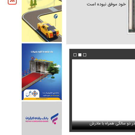
خود موفق نبوده است
دگاه ویژه روحانیت احضار شد +
این فیلم از رهبر انقلاب را تاکنون ندیده بودید / 
 سالگی همراه با مادرش
بار
عکس/ خانه اعیان نشین در شمال تهران در دو