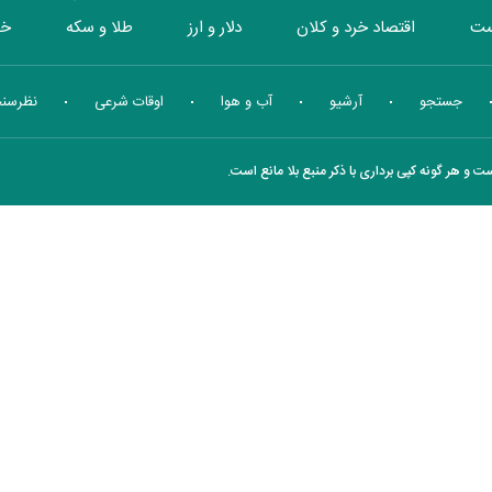
ست
اقتصاد خرد و کلان
دلار و ارز
طلا و سکه
خو
بورس
انرژی
چندرسانه ای
منهای اقتصاد
جستجو
آرشیو
آب و هوا
اوقات شرعی
نظرسن