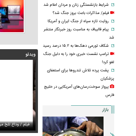
شرایط بازنشستگی زنان و مردان اعلام شد
فیلم/ مذاکرات باعث بروز جنگ شد؟
روایت تازه سپاه از جنگ ایران و آمریکا
پیام قالیباف به مناسبت روز خبرنگار منتشر
شد
شکاف تورمی دهک‌ها به ۱۵.۲ درصد رسید
ترامپ نشست خبری خود را به دلیل جنگ
ویدئو
لغو کرد!
پشت پرده تلاش تندروها برای استعفای
پزشکیان
پرواز سوخت‌رسان‌های آمریکایی در خلیج
فارس
بازار
م از رهبر انقلاب را تاکنون ندیده بودید / انتشار برای نخستین
س/ خانه اعیان نشین در شمال تهران در دوران قاجار
عکس گوگوش در ۱۲ سالگی در کنار پدرش صابر 
فیلم / وداع تلخ مردم