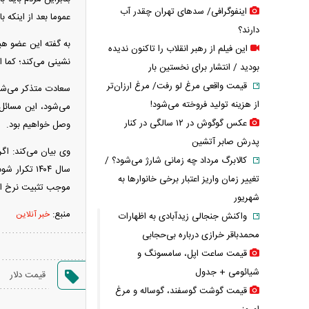
اینفوگرافی/ سدهای تهران چقدر آب
عموما بعد از اینکه 
دارند؟
به گفته این عضو هی
این فیلم از رهبر انقلاب را تاکنون ندیده
نشینی می‌کند؛ کما اینکه د
بودید / انتشار برای نخستین بار
قیمت واقعی مرغ لو رفت/ مرغ ارزان‌تر
سعادت متذکر می‌شود
از هزینه تولید فروخته می‌شود!
می‌شود، این مسائل ب
عکس گوگوش در ۱۲ سالگی در کنار
وصل خواهیم بود.
پدرش صابر آتشین
کالابرگ مرداد چه زمانی شارژ می‌شود؟ /
سال ۱۴۰۴ ت
تغییر زمان واریز اعتبار برخی خانوارها به
موجب تثبیت نرخ ار
شهریور
منبع:
خبر آنلاین
واکنش جنجالی زیدآبادی به اظهارات
محمدباقر خرازی درباره بی‌حجابی
قیمت ساعت اپل، سامسونگ و
شیائومی + جدول
قیمت دلار
قیمت گوشت گوسفند، گوساله و مرغ