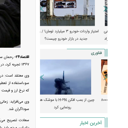
جهش گواهی
امتیاز واردات خودرو ۳ میلیارد تومان! / رانت
ناطق آزاد
جدید در بازار خودرو چیست؟
کوییک S با ۵۰۰ 
ثبت نام
فناوری
اقتصاد۲۴-
رحمان سعا
۱۳۶۷ تجربه کرد، در سال ۱۴۰۴ تکرار شود و قیمت ارز سقوط تاریخی را ثبت خواهد کرد.
وی معتقد است: در ای
سوءاستفاده از تعطیل
که نرخ ارز و قیمت 
رونمایی از پوکو M ۸ پاور با باتری ۸۰۰۰
چین از بمب افکن H-۶N با موشک هسته‌ای
پهپاد رهگیر یا موشک پدا
وی می‌افزاید: زمان
رونمایی کرد
کدامیک بیشتر
سوداگران شد.
آخرین اخبار
بنابراین مردم باید 