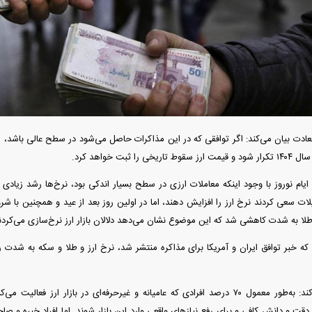
آغاز ثبت نام سایپا از امروز ۱۷ مرداد ۱۴۰۵؛
واردات خودرو گران‌تر شد/ جهش گواهی
میلیون تومان بخرید + لینک
اسقاط و محدودیت جدید در مناطق آزاد
جدید در بازار
دت بیان می‌کند: اگر توافقی که در این مذاکرات حاصل می‌شود در سطح عالی باشد، ان
ام نوروز با وجود اینکه معاملات ارزی در سطح بسیار اندکی بود، نرخ‌ها رشد زیادی را 
ات سعی کردند نرخ ارز را افزایش دهند، اما در اولین روز بعد از عید و همچنین با شر
طلا به شدت کاهشی شد که این موضوع نشان می‌دهد دلالان بازار ارز نرخ‌سازی می‌کردن
فند؛ قدرت تهدید
رونمایی از پوکو M ۸ پاور با باتری ۸۰۰۰
ی که خبر توافق ایران و آمریکا برای مذاکره منتشر شد، نرخ ارز و طلا و سکه به شدت
 است؟
میلی‌آمپرساعتی
رونمای
سعادت تصریح می‌کند: به‌طور معمول ۷۰ درصد افرادی که عامیانه و غیرحرفه‌ای در بازار ا
با دقت و دانش کافی و برای رفع نیاز‌های واقعی وارد این بازار شوند. اما افراد خبره و