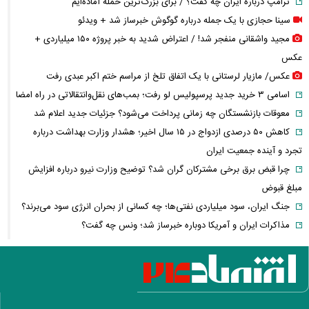
ترامپ درباره ایران چه گفت؟ / برای بزرگ‌ترین حمله آماده‌ایم
سینا حجازی با یک جمله درباره گوگوش خبرساز شد + ویدئو
مجید واشقانی منفجر شد! / اعتراض شدید به خبر پروژه ۱۵۰ میلیاردی +
عکس
عکس/ مازیار لرستانی با یک اتفاق تلخ از مراسم ختم اکبر عبدی رفت
اسامی ۳ خرید جدید پرسپولیس لو رفت؛ بمب‌های نقل‌وانتقالاتی در راه امضا
معوقات بازنشستگان چه زمانی پرداخت می‌شود؟ جزئیات جدید اعلام شد
کاهش ۵۰ درصدی ازدواج در ۱۵ سال اخیر؛ هشدار وزارت بهداشت درباره
تجرد و آینده جمعیت ایران
چرا قبض برق برخی مشترکان گران شد؟ توضیح وزارت نیرو درباره افزایش
مبلغ قبوض
جنگ ایران، سود میلیاردی نفتی‌ها؛ چه کسانی از بحران انرژی سود می‌برند؟
مذاکرات ایران و آمریکا دوباره خبرساز شد؛ ونس چه گفت؟
وقتی درمان خصوصی لوکس می‌شود؛ سهم هزینه‌های پزشکی از حقوق مردم
چقدر است؟
بازار سهام جان گرفت؛ نقدینگی چرا دوباره به بورس برگشت؟
تنگه هرمز دوباره جنجالی شد/ انتقاد شریعتمداری از مذاکرات ایران و عمان