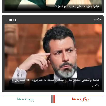
فیلم/ روزبه حصاری شبیه تام کروز شد
سی
عکس
مجید واشقانی منفجر شد! / اعتراض شدید به خبر پروژه ۱۵۰ میلیاردی +
عکس
عک
برگزیده ها
پربیننده ها