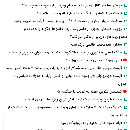
پوستر معنادار کانال رهبر انقلاب؛ پیام ویژه درباره «وحدت» چه بود؟
قیمت مرغ همه را غافلگیر کرد؛ نرخ فیله و سینه اعلام شد
معافیت سربازان فراری صحت دارد؟ + پاسخ رسمی فراجا به شایعه جدید
روایت صیادان جنوب از ناامنی در دریا؛ جاشوها چگونه با حملات و
محدودیت‌های دریایی زندگی می‌کنند؟
مشاور سیدمحمد خاتمی درگذشت
جنگ لفظی خاندوزی و ظریف بالا گرفت؛ پشت پرده دعوای دو وزیر چیست؟
فیلم/ روزبه حصاری شبیه تام کروز شد
قیمت جهانی طلا امروز چند شد؟/ فلز زرد به بالاترین سطح ۷ هفته اخیر رسید
قیمت خودرو وارد فاز جدید شد/ اولین واکنش بازار به تحولات سیاسی +
جدول
انیمیشن لگویی حمله به کویت با جنگنده F-5
قیمت بنزین ویژه اعلام شد/ هر لیتر بنزین ویژه چند تومان است؟
کالابرگ مرداد ۱۴۰۵ شارژ شد+ زمان واریز اعتبار، مشمولان و مهلت استفاده از
یارانه خرید
فیلم جدید مانی حقیقی به نیویورک رسید