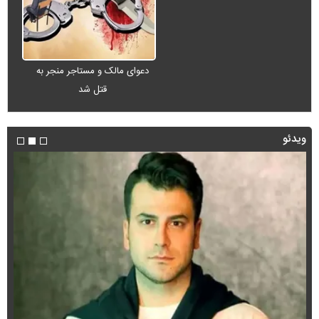
دعوای مالک و مستاجر منجر به
قتل شد
ویدئو