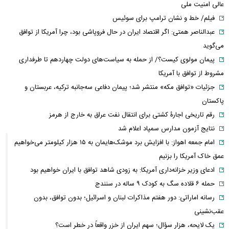
عالی امنیت ملی
فیلم/ خط و نشان ترامپ برای سوئیس
عبدالناصر همتی: اگر اقتصاد ایران در حال فروپاشی بود، چرا آمریکا از توافق
می‌گوید
پیمان مولوی کیست؟/ از حمله به سیاست‌های دولت چهاردهم تا طرفداری
مشروط از توافق با آمریکا
جزئیات «توافق مکه» منتشر شد؛ پیمان دفاعی سه‌جانبه ترکیه، عربستان و
پاکستان
رقم تاریخی اجارۀ کشتی برای انتقال نفت عراق به خارج از هرمز
نتایج آزمون مدارس سمپاد اعلام شد
امام‌ جمعه اهواز: با افزایش برد موشک‌هایمان به ۱۵ هزار کیلومتر می‌خواهیم
عمق خاک آمریکا را بزنیم
ادعای وزیر خزانه‌داری آمریکا: به زودی شاهد توافق با ایران خواهیم بود
حمله ۶ قلاده سگ به کودک ۹ ساله در سنندج
رسانه اماراتی: دور هفتم مذاکرات لبنان و اسرائیل؛ بدون توافق، بدون
عقب‌نشینی
یک لایحه، هزار سؤال؛ سهم ایران از خزر واقعاً در خطر است؟