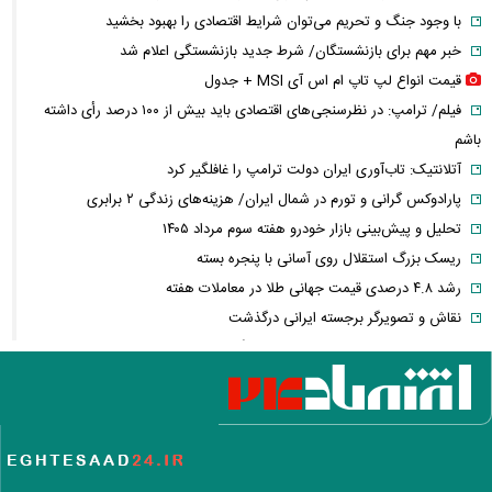
با وجود جنگ و تحریم می‌توان شرایط اقتصادی را بهبود بخشید
خبر مهم برای بازنشستگان/ شرط جدید بازنشستگی اعلام شد
قیمت انواع لپ تاپ ام اس آی MSI + جدول
فیلم/ ترامپ: در نظرسنجی‌های اقتصادی باید بیش از ۱۰۰ درصد رأی داشته
باشم
آتلانتیک: تاب‌آوری ایران دولت ترامپ را غافلگیر کرد
پارادوکس گرانی و تورم در شمال ایران/ هزینه‌های زندگی ۲ برابری
تحلیل و پیش‌بینی بازار خودرو هفته سوم مرداد ۱۴۰۵
ریسک بزرگ استقلال روی آسانی با پنجره بسته
رشد ۴.۸ درصدی قیمت جهانی طلا در معاملات هفته
نقاش و تصویرگر برجسته ایرانی درگذشت
معاون عراقچی: در هیچ دوره‌ای هماهنگی بین میدان و دیپلماسی را مانند
حال حاضر نداشتیم
وزارت دفاع چین: به نوسازی ارتش در بالاترین سطح ادامه خواهیم داد
جزئیات توافق‌نامه دفاع مشترک مکه/ هر گونه حملهٔ مسلحانه به هر یک از
کشورها، حمله به هر سه کشور