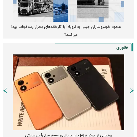
واردات خودرو از منطقه آزاد تهران؛ مناظره داغی که بازار خودرو را تحت
تأثیر قرار داد
فناوری
چین از بمب افکن H-۶N با موشک هسته‌ای رونمایی کرد