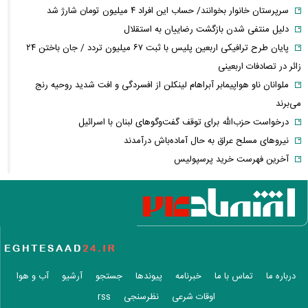
سرپرستان خانوار بخوانند/ حساب این افراد ۴ میلیون تومان شارژ شد
دلیل منتفی شدن بازگشت رضاییان به استقلال
پایان طرح ترافیکی اربعین پلیس با ثبت ۶۷ میلیون تردد / جان باختن ۲۴
زائر در تصادفات اربعینی
ملوانان ناو هواپیمابر آبراهام لینکلن از افسردگی و افت شدید روحیه رنج
می‌برند
درخواست حزب‌الله برای توقف گفت‌وگوهای لبنان با اسرائیل
نیروهای مسلح عراق به حال آماده‌باش درآمدند
آخرین فهرست خرید پرسپولیس
روزنامه جمهوری اسلامی خواستار برخورد قضایی با باقر خرازی و نیلی شد
ضرغامی: تغییر ریل عین بصیرت است، فرصت سوزی نکنیم
تکذیب اعمال ضریب ۲.۷ برای اینترنت بین‌الملل از سوی سازمان تنظیم
مقررات
شرایط جدید تمدید اجاره اعلام شد
الحدث: به زودی بیانیه‌ای مشترک از سوی عمان و ایران درباره «ایجاد یک
درباره ما
تماس با ما
خبرنامه
پیوندها
جستجو
آرشیو
آب و هوا
گذرگاه موقت در تنگه هرمز» منتشر می‌شود
اوقات شرعی
نظرسنجی
rss
تغییر زمانبندی‌ شارژ اعتبار کالابرگ