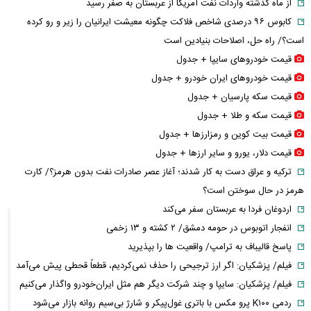
از ماه گذشته واردات نفت آمریکا از عربستان به صفر رسید
کابوس ۹۶ درصدی شاخص فلاکت چگونه معیشت ایرانیان را زیر و رو کرده
است؟/ راه حل، اصلاحات بنیادین است
قیمت خودرو‌های سایپا + جدول
قیمت خودرو‌های ایران خودرو + جدول
قیمت سکه پارسیان + جدول
قیمت سکه و طلا + جدول
قیمت بیت کوین و رمزارز‌ها + جدول
قیمت دلار، یورو و سایر ارز‌ها + جدول
ترکیه و عراق دست به کار شدند؛ آغاز عصر صادرات نفت بدون هرمز؟/ کارت
هرمز در حال سوختن است؟
اردوغان فردا به عربستان سفر می‌کند
انفجار اتوبوس در حومه دمشق/ ۲ کشته و ۱۳ زخمی
پاسخ قالیباف به ترامپ/ واقعیت ها را بپذیرید
فیلم/ پزشکیان: اگر ارز ترجیحی را حذف نمی‌کردیم، قطعاً قحطی پیش می‌آمد
فیلم/ پزشکیان: سایپا و چند شرکت دیگر هم مثل ایران‌خودرو واگذار می‌کنیم
ردمی K۱۰۰ پرو مکس با باتری غول‌پیکر و شارژ بی‌سیم روانه بازار می‌شود