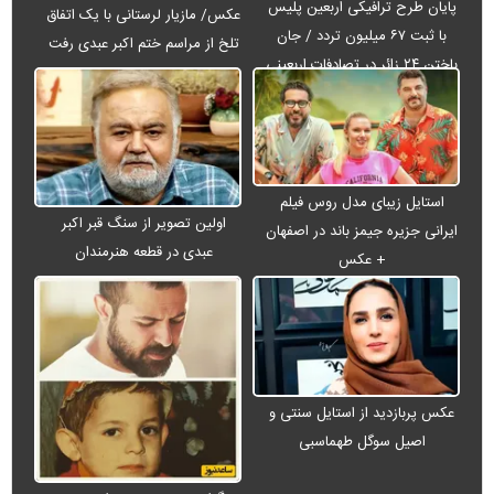
پایان طرح ترافیکی اربعین پلیس
عکس/ مازیار لرستانی با یک اتفاق
با ثبت ۶۷ میلیون تردد / جان
تلخ از مراسم ختم اکبر عبدی رفت
باختن ۲۴ زائر در تصادفات اربعینی
استایل زیبای مدل روس فیلم
اولین تصویر از سنگ قبر اکبر
ایرانی جزیره جیمز باند در اصفهان
عبدی در قطعه هنرمندان
+ عکس
عکس پربازدید از استایل سنتی و
اصیل سوگل طهماسبی