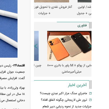
شد/ اولین
آغاز فروش نقدی با تحویل فوری بهمن دیزل
سی + جدول
+ جزئیات
جزئیات
فناوری
رونمایی از پوکو M ۸ پاور با باتری ۸۰۰۰
چین از بمب افکن H-۶N با موشک هسته‌ای
پهپاد رهگیر یا موشک پدا
اقتصاد۲۴-
رئیس دبیر
رونمایی کرد
کدامیک بیشتر
جمعیت جوان افزایش
گفت: افزایش مصرف 
آخرین اخبار
ماجرای سنگ مزار اکبر عبدی چیست؟
ترور علی لاریجانی چگونه اتفاق افتاد؟
دخانی استعمال می‌کنند. حدود ۲۶ درصد از مصرف‌کنندگان محصولات دخانی را 
جزئیات جدید از نحوه ردیابی دبیر شعام