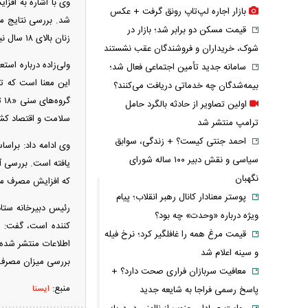
بازار اجاره لپ‌تاپ رونق گرفت + عکس
قیمت مسکن دو برابر شد؛ بازار در
زنان بالای ۱۸ سال نیز به میزان ۱۱ درصد افزایش یافته است.
شوک، خریداران و فروشندگان عقب نشستند
ولی‌زاده درباره اس
سامانه جدید تأمین اجتماعی فعال شد؛
این معنا است که ت
بیمه‌شدگان چه خدماتی دریافت می‌کنند؟
اولین تصاویر از حادثه بالگرد حامل
سلامت و اقتصاد کش
ترامپ منتشر شد
احمد جنتی کیست؟ + زندگی، سوابق
سیاسی و نقش دبیر ۱۰۰ ساله شورای
یافته است. بررسی 
نگهبان
که افزایش مصرف مح
پوستر معنادار کانال رهبر انقلاب؛ پیام
رئیس دبیرخانه ستاد
ویژه درباره «وحدت» چه بود؟
قیمت مرغ همه را غافلگیر کرد؛ نرخ فیله
و سینه اعلام شد
بررسی میزان مصرف در گروه‌های کمتر از ۱۳ سال انجام نشده، ام
معافیت سربازان فراری صحت دارد؟ +
منبع:
ایسنا
پاسخ رسمی فراجا به شایعه جدید