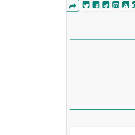
گزارش
خطا