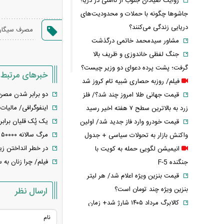
روایت صیادان جنوب از ناامنی در دریا؛
جاشوها چگونه با حملات و محدودیت‌های
دریایی زندگی می‌کنند؟
مصرف سیگار
مشاور سیدمحمد خاتمی درگذشت
جنگ لفظی خاندوزی و ظریف بالا
گرفت؛ پشت پرده دعوای دو وزیر چیست؟
خبرهای مرتبط
فیلم/ روزبه حصاری شبیه تام کروز شد
دو برابر شدن مصرف سیگا
قیمت جهانی طلا امروز چند شد؟/ فلز
اینفوگرافی/ مالیات
زرد به بالاترین سطح ۷ هفته اخیر رسید
یک پُک قلیان برابر با ۲۰۰ نخ سی
قیمت خودرو وارد فاز جدید شد/ اولین
مرگ سالانه ۵۰۰۰۰ ایرانی به دلیل مصرف سیگار
واکنش بازار به تحولات سیاسی + جدول
در خطر انداختن زیب
انیمیشن لگویی حمله به کویت با
فیلم/ چرا زنان به س
جنگنده F-5
قیمت بنزین ویژه اعلام شد/ هر لیتر
بنزین ویژه چند تومان است؟
ارسال نظر
کالابرگ مرداد ۱۴۰۵ شارژ شد+ زمان
واریز اعتبار، مشمولان و مهلت استفاده از