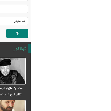
یارانه خرید
فیلم جدید مانی حقیقی به نیویورک
رسید
ترامپ درباره ایران چه گفت؟ / برای
بزرگ‌ترین حمله آماده‌ایم
سینا حجازی با یک جمله درباره گوگوش
خبرساز شد + ویدئو
گوناگون
مجید واشقانی منفجر شد! / اعتراض
شدید به خبر پروژه ۱۵۰ میلیاردی + عکس
عکس/ مازیار لرستانی با یک اتفاق تلخ
از مراسم ختم اکبر عبدی رفت
اسامی ۳ خرید جدید پرسپولیس لو
رفت؛ بمب‌های نقل‌وانتقالاتی در راه امضا
عکس/ مازیار لرست
معوقات بازنشستگان چه زمانی پرداخت
اتفاق تلخ از مراس
می‌شود؟ جزئیات جدید اعلام شد
عبدی رف
کاهش ۵۰ درصدی ازدواج در ۱۵ سال
اخیر؛ هشدار وزارت بهداشت درباره تجرد و