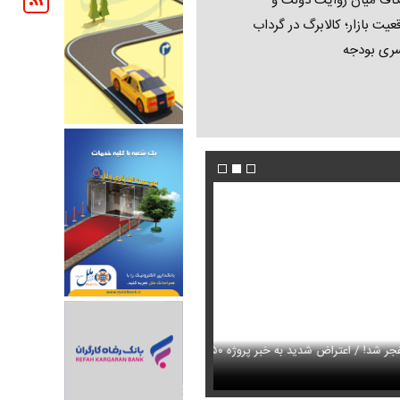
اف میان روایت دولت و
عیت بازار؛ کالابرگ در گرداب
ری بودجه
مجید واشقانی منفجر شد! / اعتراض شدید به خبر پروژه ۱۵۰
عکس/ مازیار لرستانی با یک اتفاق تلخ از مر
گوش خبرساز شد + ویدئو
رفت
اولین تصاویر از حادثه بالگرد حامل ترامپ منتشر 
ران خودرو + جدول
قیمت سکه و طلا + جدول