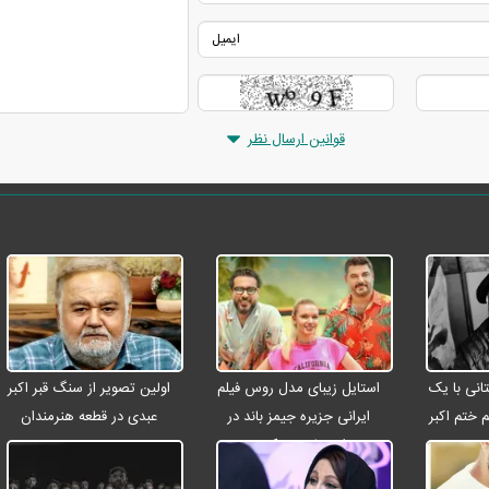
قوانین ارسال نظر
انی با یک
استایل زیبای مدل روس فیلم
اولین تصویر از سنگ قبر اکبر
م ختم اکبر
ایرانی جزیره جیمز باند در
عبدی در قطعه هنرمندان
ت
اصفهان + عکس