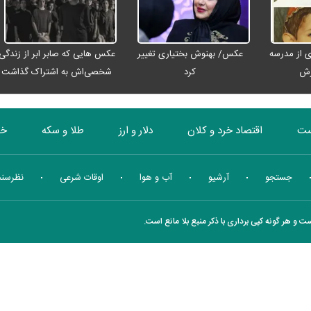
 از مدرسه
عکس/ بهنوش بختیاری تغییر
عکس هایی که صابر ابر از زندگی
رش
کرد
شخصی‌اش به اشتراک گذاشت
ست
اقتصاد خرد و کلان
دلار و ارز
طلا و سکه
خو
بورس
انرژی
چندرسانه ای
منهای اقتصاد
جستجو
آرشیو
آب و هوا
اوقات شرعی
نظرسن