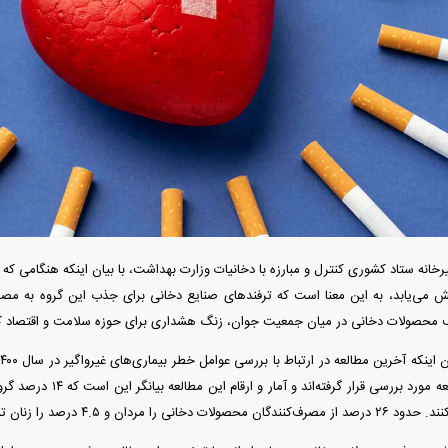
آغاز فروش اقساطی خودروی KMC SR۶ +
قیمت خودرو وارد فاز جدید شد/ اولین
آغاز فروش نقدی با ت
واکنش بازار به تحولات سیاسی + جدول
+ جز
فند؛ قدرت تهدید
رونمایی از پوکو M ۸ پاور با باتری ۸۰۰۰
خانه ستاد کشوری کنترل و مبارزه با دخانیات وزارت بهداشت، با بیان اینکه هنگامی 
 است؟
میلی‌آمپرساعتی
رونمای
 می‌یابد، به این معنا است که ترفند‌های صنایع دخانی برای جذب این گروه به مص
محصولات دخانی در میان جمعیت جوان، زنگ هشداری برای حوزه سلامت و اقتصاد 
مردان و ۴.۵ درصد را زنان تشکیل می‌دهند.