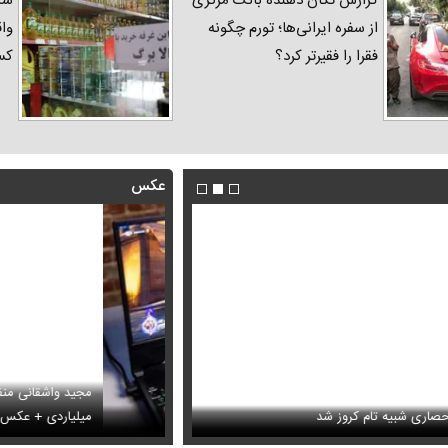
گزارش تکان‌ دهنده بانک مرکزی
شک
از سفره ایرانی‌ها؛ تورم چگونه
واق
فقرا را فقیرتر کرد؟
کس
عکس
بیه تام کروز شد
‌تاپ رونق گرفت + عکس
میلیاردی + عکس
سینا حجازی با یک جمله درباره گو
ارز‌ها + جدول
قیمت خودرو‌های ایران خودرو + جدول
قیمت خودرو‌های ای