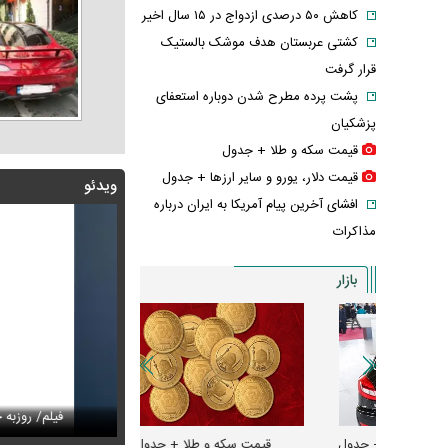
کاهش ۵۰ درصدی ازدواج در ۱۵ سال اخیر
کشتی عربستان هدف موشک بالستیک
قرار گرفت
پشت پرده مطرح شدن دوباره استعفای
پزشکیان
قیمت سکه و طلا + جدول
قیمت دلار، یورو و سایر ارز‌ها + جدول
ویدئو
افشای آخرین پیام آمریکا به ایران درباره
مذاکرات
بازار
س/ مازیار لرستانی با یک اتفاق تلخ از مراسم ختم اکبر عبدی
فت
تصاویر از حادثه بالگرد حامل ترامپ منتشر شد
فیلم/ روزبه حصاری ش
بازار اجاره لپ
و + جدول
قیمت سکه و طلا + جدول
قیمت دلار، یورو و سایر 