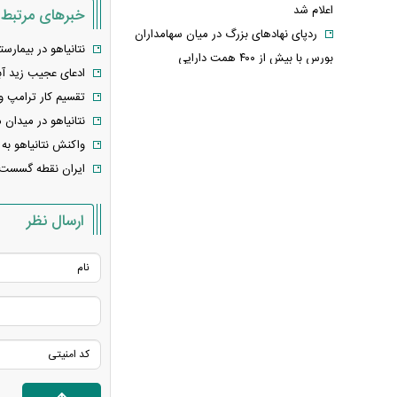
اعلام شد
خبرهای مرتبط
ردپای نهاد‌های بزرگ در میان سهامداران
نتانیاهو در بیمار
بورس با بیش از ۴۰۰ همت دارایی
ادعای عجیب زید آب
از ماه گذشته واردات نفت آمریکا از
تقسیم کار ترامپ و ن
عربستان به صفر رسید
نتانیاهو در میدان 
کابوس ۹۶ درصدی شاخص فلاکت
واکنش نتانیاهو به
چگونه معیشت ایرانیان را زیر و رو کرده
ایران نقطه گسست د
است؟/ راه حل، اصلاحات بنیادین است
قیمت خودرو‌های سایپا + جدول
ارسال نظر
قیمت خودرو‌های ایران خودرو + جدول
قیمت سکه پارسیان + جدول
قیمت سکه و طلا + جدول
قیمت بیت کوین و رمزارز‌ها + جدول
قیمت دلار، یورو و سایر ارز‌ها + جدول
ترکیه و عراق دست به کار شدند؛ آغاز
عصر صادرات نفت بدون هرمز؟/ کارت هرمز
در حال سوختن است؟