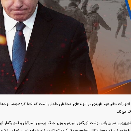
اد تهران؛ مناظره
ت تأثیر قرار داد
 اظهارات نتانیاهو، تاییدی بر اتهام‌های مخالفان داخلی است که ادعا کرده‌بودند نهاد‌ها
 از بمب افکن H-۶N با موشک هسته‌ای
 می‌کند.
د
لویزیونی سی‌بی‌اس نوشت آویگدور لیبرمن، وزیر جنگ پیشین اسرائیل و قانون‌گذار اپوز
ا متهم کرد که مجوز انتقال اسلحه به یک گروه تبهکار در غزه را داده است که آن را ش