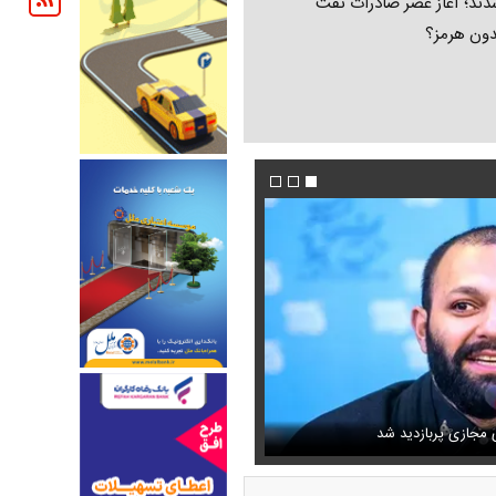
ند؛ آغاز عصر صادرات نفت
دون هرمز؟
دیگر هم مثل ایران‌خودرو واگذار
ه ناصرالدین شاه در لباس دامادی
سانسور عجیب تلویزیون همه را متعجب کرد