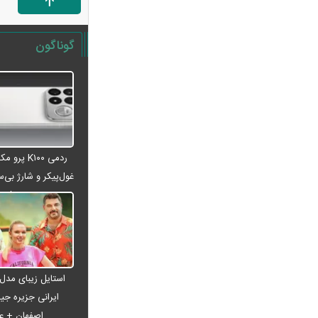
اردوغان فردا به عربستان سفر می‌کند
انفجار اتوبوس در حومه دمشق/ ۲ کشته
گوناگون
و ۱۳ زخمی
پاسخ قالیباف به ترامپ/ واقعیت ها را
بپذیرید
فیلم/ پزشکیان: اگر ارز ترجیحی را حذف
نمی‌کردیم، قطعاً قحطی پیش می‌آمد
فیلم/ پزشکیان: سایپا و چند شرکت دیگر
ردمی K۱۰۰ پ
هم مثل ایران‌خودرو واگذار می‌کنیم
غول‌پیکر و شارژ بی‌سی
ردمی K۱۰۰ پرو مکس با باتری غول‌پیکر
می‌شود
و شارژ بی‌سیم روانه بازار می‌شود
سرپرستان خانوار بخوانند/ حساب این
افراد ۴ میلیون تومان شارژ شد
دلیل منتفی شدن بازگشت رضاییان به
استایل زیبای مدل
استقلال
ایرانی جزیره جیم
پایان طرح ترافیکی اربعین پلیس با
اصفهان + 