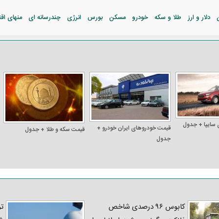
دلار و ارز
طلا و سکه
خودرو
مسکن
بورس
انرژی
چندرسانه ای
منهای اق
 سایپا + جدول
قیمت خودرو‌های ایران خودرو +
قیمت سکه و طلا + جدول
جدول
کابوس ۹۶ درصدی شاخص
تر