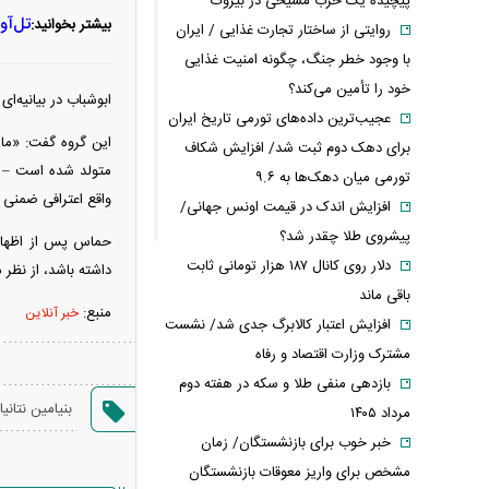
پیچیده یک حزب مسیحی در بیروت
تل‌آو
بیشتر بخوانید:
روایتی از ساختار تجارت غذایی / ایران
با وجود خطر جنگ، چگونه امنیت غذایی
خود را تأمین می‌کند؟
ابوشباب در بیانیه‌ا
عجیب‌ترین داده‌های تورمی تاریخ ایران
این گروه گفت: «ما 
برای دهک دوم ثبت شد/ افزایش شکاف
متولد شده است – نیر
تورمی میان دهک‌ها به ۹.۶
واقع اعترافی ضمنی ا
افزایش اندک در قیمت اونس جهانی/
پیشروی طلا چقدر شد؟
حماس پس از اظهارات
دلار روی کانال ۱۸۷ هزار تومانی ثابت
داشته باشد، از نظر م
باقی ماند
منبع:
خبر آنلاین
افزایش اعتبار کالابرگ جدی شد/ نشست
مشترک وزارت اقتصاد و رفاه
بازدهی منفی طلا و سکه در هفته دوم
بنیامین نتانیا
مرداد ۱۴۰۵
خبر خوب برای بازنشستگان/ زمان
مشخص برای واریز معوقات بازنشستگان