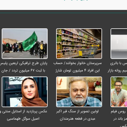
رو مکس با باتری
سرپرستان خانوار بخوانند/ حساب
پایان طرح ترافیکی اربعین پلیس
م روانه بازار
این افراد ۴ میلیون تومان شارژ
با ثبت ۶۷ میلیون تردد / جان
شد
باختن ۲۴ زائر در تصادفات
اربعینی
 روس فیلم
اولین تصویر از سنگ قبر اکبر
عکس پربازدید از استایل سنتی و
ز باند در
عبدی در قطعه هنرمندان
اصیل سوگل طهماسبی
عکس