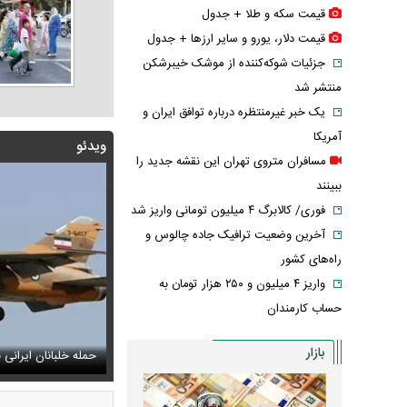
قیمت سکه و طلا + جدول
قیمت دلار، یورو و سایر ارز‌ها + جدول
جزئیات شوکه‌کننده از موشک خیبرشکن
منتشر شد
یک خبر غیرمنتظره درباره توافق ایران و
آمریکا
ویدئو
مسافران متروی تهران این نقشه جدید را
ببینند
فوری/ کالابرگ ۴ میلیون تومانی واریز شد
آخرین وضعیت ترافیک جاده چالوس و
راه‌های کشور
واریز ۴ میلیون و ۲۵۰ هزار تومان به
حساب کارمندان
فیلم/ پزشکیان: اگر 
بازار
بانان ایرانی به پایگاه آمریکا بدون GPS
نسور عجیب تلویزیون همه را متعجب کرد
پیش می‌آمد
استایل جدید صاب