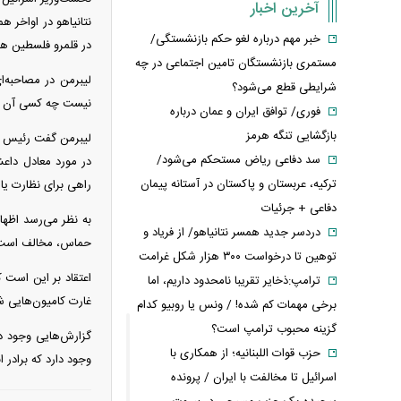
آخرین اخبار
نتانیاهو در اواخر ه
خبر مهم درباره لغو حکم بازنشستگی/
در قلمرو فلسطین هس
مستمری بازنشستگان تامین اجتماعی در چه
لیبرمن در مصاحبه‌
شرایطی قطع می‌شود؟
نیست چه کسی آن را
فوری/ توافق ایران و عمان درباره
بازگشایی تنگه هرمز
لیبرمن گفت رئیس سا
سد دفاعی ریاض مستحکم می‌شود/
در مورد معادل داعش
ترکیه، عربستان و پاکستان در آستانه پیمان
راهی برای نظارت یا 
دفاعی + جرئیات
به نظر می‌رسد اظها
دردسر جدید همسر نتانیاهو/ از فریاد و
حماس، مخالف است
توهین تا درخواست ۳۰۰ هزار شکل غرامت
اعتقاد بر این است 
ترامپ:ذخایر تقریبا نامحدود داریم، اما
غارت کامیون‌هایی ش
برخی مهمات کم شده! / ونس یا روبیو کدام
گزینه محبوب ترامپ است؟
گزارش‌هایی وجود دا
حزب قوات اللبنانیه؛ از همکاری با
وجود دارد که برادر
اسرائیل تا مخالفت با ایران / پرونده