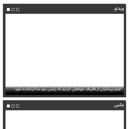
ویدئو
فیلم/پزشکیان:از قالیباف خواهش کردیم که رئیس تیم مذاکره‌کننده شود
فی
عکس