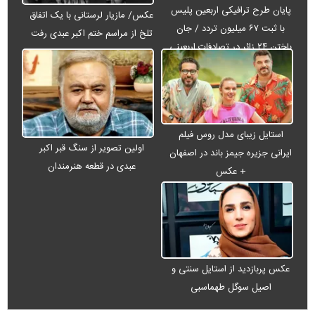
پایان طرح ترافیکی اربعین پلیس
عکس/ مازیار لرستانی با یک اتفاق
با ثبت ۶۷ میلیون تردد / جان
تلخ از مراسم ختم اکبر عبدی رفت
باختن ۲۴ زائر در تصادفات اربعینی
استایل زیبای مدل روس فیلم
اولین تصویر از سنگ قبر اکبر
ایرانی جزیره جیمز باند در اصفهان
عبدی در قطعه هنرمندان
+ عکس
عکس پربازدید از استایل سنتی و
اصیل سوگل طهماسبی