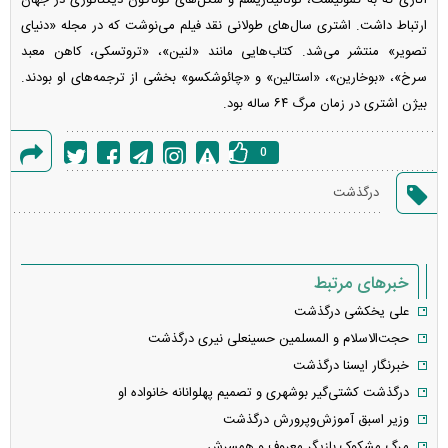
ارتباط داشت. اشتری سال‌های طولانی نقد فیلم می‌نوشت که در مجله «دنیای
تصویر» منتشر می‌شد. کتاب‌هایی مانند «لنین»، «تروتسکی، کاهن معبد
سرخ»، «بوخارین»، «استالین» و «چائوشکسو» بخشی از ترجمه‌های او بودند.
بیژن اشتری در زمان مرگ ۶۴ ساله بود.
0
گزارش
درگذشت
خطا
خبرهای مرتبط
علی یخکشی درگذشت
حجت‌الاسلام و المسلمین حسینعلی نیری درگذشت
خبرنگار ایسنا درگذشت
درگذشت کشتی‌گیر بوشهری و تصمیم پهلوانانه خانواده او
وزیر اسبق آموزش‌وپرورش درگذشت
مرگ مشکوک بازیگر معروف و همسرش