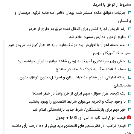
مشروط از توافق با آمریکا
جزئیات «توافق مکه» منتشر شد؛ پیمان دفاعی سه‌جانبه ترکیه، عربستان و
پاکستان
رقم تاریخی اجارۀ کشتی برای انتقال نفت عراق به خارج از هرمز
نتایج آزمون مدارس سمپاد اعلام شد
امام‌ جمعه اهواز: با افزایش برد موشک‌هایمان به ۱۵ هزار کیلومتر می‌خواهیم
عمق خاک آمریکا را بزنیم
ادعای وزیر خزانه‌داری آمریکا: به زودی شاهد توافق با ایران خواهیم بود
حمله ۶ قلاده سگ به کودک ۹ ساله در سنندج
رسانه اماراتی: دور هفتم مذاکرات لبنان و اسرائیل؛ بدون توافق، بدون
عقب‌نشینی
یک لایحه، هزار سؤال؛ سهم ایران از خزر واقعاً در خطر است؟
با وجود جنگ و تحریم می‌توان شرایط اقتصادی را بهبود بخشید
خبر مهم برای بازنشستگان/ شرط جدید بازنشستگی اعلام شد
قیمت انواع لپ تاپ ام اس آی MSI + جدول
فیلم/ ترامپ: در نظرسنجی‌های اقتصادی باید بیش از ۱۰۰ درصد رأی داشته
باشم