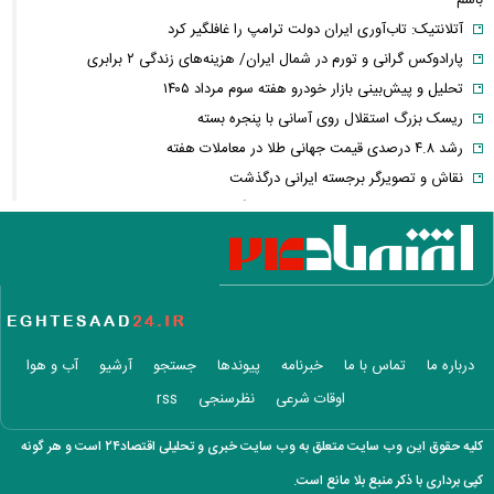
آتلانتیک: تاب‌آوری ایران دولت ترامپ را غافلگیر کرد
پارادوکس گرانی و تورم در شمال ایران/ هزینه‌های زندگی ۲ برابری
تحلیل و پیش‌بینی بازار خودرو هفته سوم مرداد ۱۴۰۵
ریسک بزرگ استقلال روی آسانی با پنجره بسته
رشد ۴.۸ درصدی قیمت جهانی طلا در معاملات هفته
نقاش و تصویرگر برجسته ایرانی درگذشت
معاون عراقچی: در هیچ دوره‌ای هماهنگی بین میدان و دیپلماسی را مانند
حال حاضر نداشتیم
وزارت دفاع چین: به نوسازی ارتش در بالاترین سطح ادامه خواهیم داد
جزئیات توافق‌نامه دفاع مشترک مکه/ هر گونه حملهٔ مسلحانه به هر یک از
کشورها، حمله به هر سه کشور
وزارت خارجه پاکستان: پیمان دفاعی با ریاض و آنکارا برای تقویت امنیت
درباره ما
تماس با ما
خبرنامه
پیوندها
جستجو
آرشیو
آب و هوا
منطقه امضا شد
اوقات شرعی
نظرسنجی
rss
اذعان ترامپ به تاثیر جنگ با ایران بر انتخابات میان دوره‌ای آمریکا
بازار ارزهای دیجیتال در نوسان/ بیت‌کوین ۶۴ هزار دلاری و هشدار درباره
کلیه حقوق این وب سایت متعلق به وب سایت خبری و تحلیلی اقتصاد۲۴ است و هر گونه
کلاهبرداری رمزارزی
کپی برداری با ذکر منبع بلا مانع است.