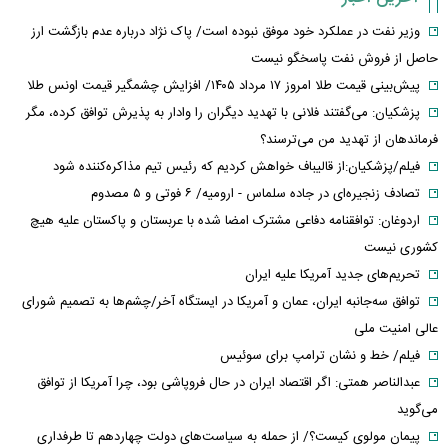
وزیر نفت در عملکرد خود موفق نبوده است/ پاک نژاد درباره عدم بازگشت ارز
حاصل از فروش نفت پاسخگو نیست
پیش‌بینی قیمت طلا امروز ۱۷ مرداد ۱۴۰۵/ افزایش چشمگیر قیمت اونس طلا
پزشکیان: می‌گفتند فلانی با تهدید دیگران را وادار به پذیرش توافق کرده، مگر
فرماندهان از تهدید من می‌ترسند؟
فیلم/پزشکیان:از قالیباف خواهش کردیم که رئیس تیم مذاکره‌کننده شود
تصادف زنجیره‌ای در جاده سلماس - ارومیه/ ۶ فوتی و ۵ مصدوم
اردوغان: توافقنامه دفاعی مشترک امضا شده با عربستان و پاکستان علیه هیچ
کشوری نیست
تحریم‌های جدید آمریکا علیه ایران
توافق سه‌جانبه ایران، عمان و آمریکا در ایستگاه آخر/چشم‌ها به تصمیم شورای
عالی امنیت ملی
فیلم/ خط و نشان ترامپ برای سوئیس
عبدالناصر همتی: اگر اقتصاد ایران در حال فروپاشی بود، چرا آمریکا از توافق
می‌گوید
پیمان مولوی کیست؟/ از حمله به سیاست‌های دولت چهاردهم تا طرفداری