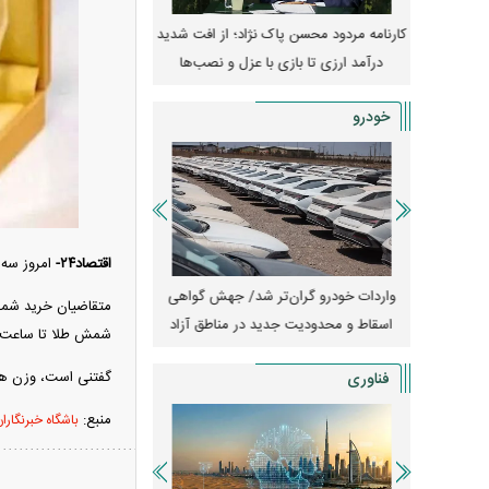
 مسکن؛ فنر
کارنامه مردود محسن پاک‌ نژاد؛ از افت شدید
ه
درآمد ارزی تا بازی با عزل و نصب‌ها
۱۴۰۵
خودرو
اقتصاد۲۴-
امروز سه‌شنبه ۲۰ خردادماه یکصد و پانزدهمین جلسه حرا
آغاز ثبت نام سایپا از امروز ۱۷ مرداد ۱۴۰۵؛
واردات خودرو گران‌تر شد/ جهش گواهی
امتیاز وا
تومان بخرید + لینک
اسقاط و محدودیت جدید در مناطق آزاد
جدید در بازار خود
شمش طلا تا ساعت ۲۴ روز دوشنبه ۱۹ خردادماه، در این حراج شرکت کنن
‌گفتنی است، وزن هر قطعه شمش طلا
فناوری
منبع:
باشگاه خبرنگارا