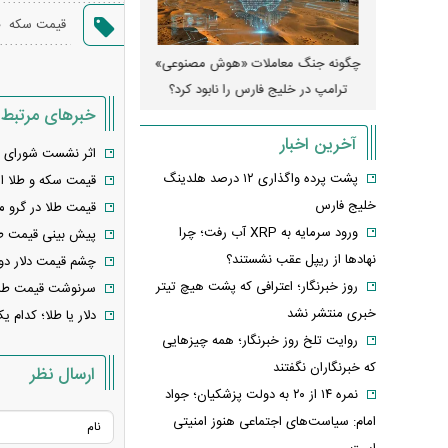
،
قیمت سکه
رونمایی از پوکو M ۸ پاور با باتری ۸۰۰۰
چگونه جنگ معاملات «هوش مصنوعی»
هوش مصنوعی خودزن
ترامپ در خلیج فارس را نابود کرد؟
خبرهای مرتبط
آخرین اخبار
اثر نشست شورای 
پشت پرده واگذاری ۱۲ درصد هلدینگ
قیمت سکه و طلا امروز سه‌شنبه 
خلیج فارس
قیمت طلا در گرو مذ
ورود سرمایه به XRP آب رفت؛ چرا
پیش بینی قیمت طلا و سکه امروز ۲۰ خرداد 
نهادها از ریپل عقب نشستند؟
چشم قیمت دلار دوخ
روز خبرنگار؛ اعترافی که پشت هیچ تیتر
سرنوشت قیمت طلا
خبری منتشر نشد
دلار یا طلا؛ کدام 
روایت تلخ روز خبرنگار؛ همه چیزهایی
که خبرنگاران نگفتند
ارسال نظر
نمره ۱۴ از ۲۰ به دولت پزشکیان؛ جواد
امام: سیاست‌های اجتماعی هنوز امنیتی