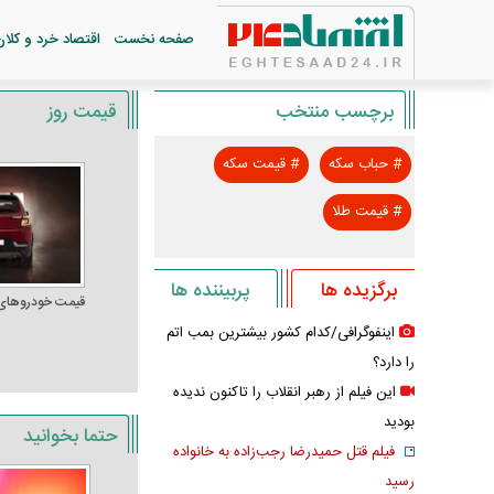
صفحه نخست
اقتصاد خرد و کلان
برچسب منتخب
قیمت روز
#
حباب سکه
#
قیمت سکه
#
قیمت طلا
برگزیده ها
پربیننده ها
قیمت خودرو‌های
اینفوگرافی/کدام کشور بیشترین بمب اتم
را دارد؟
این فیلم از رهبر انقلاب را تاکنون ندیده
بودید
حتما بخوانید
فیلم قتل حمیدرضا رجب‌زاده به خانواده
رسید