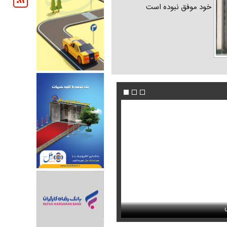
خود موفق نبوده است
ندیده بودید / انتشار برای نخستین
جوراب‌های شهباز شریف خبرساز شد