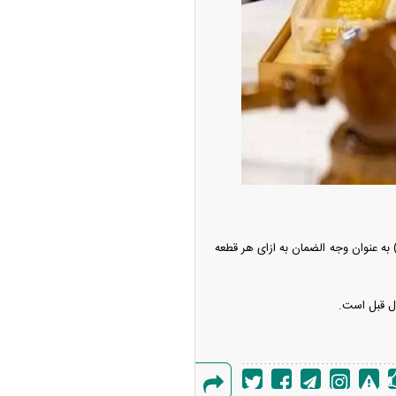
مبلغ ۱۰ میلیارد ریال (یک میلیارد تومان) به عنوان وجه الضمان به ازای هر قطعه