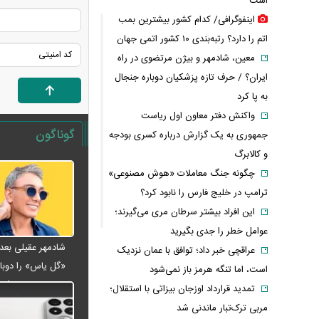
است
اینفوگرافی/ کدام کشور بیشترین بمب
اتم را دارد؟ رتبه‌بندی ۱۰ کشور اتمی جهان
معین، شادمهر و بیژن مرتضوی در راه
ایران؟ / حرف تازه پزشکیان دوباره جنجال
به پا کرد
واکنش دفتر معاون اول ریاست
گوناگون
جمهوری به یک گزارش درباره کسری بودجه
و کالابرگ
چگونه جنگ معاملات «هوش مصنوعی»
ترامپ در خلیج فارس را نابود کرد؟
این افراد بیشتر سرطان مری می‌گیرند؛
عوامل خطر را جدی بگیرید
عراقچی خبر داد؛ توافق با عمان نزدیک
«گل یاس» را دوبار
است، اما تنگه هرمز باز نمی‌شود
ویدئو
تمدید قرارداد اوزجان بیزاتی با استقلال؛
مربی ترک‌تبار ماندنی شد