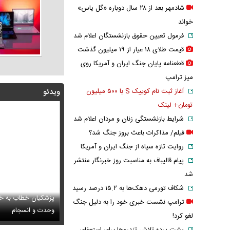
شادمهر بعد از ۲۸ سال دوباره «گل یاس»
خواند
فرمول تعیین حقوق بازنشستگان اعلام شد
قیمت طلای ۱۸ عیار از ۱۹ میلیون گذشت
قطعنامه پایان جنگ ایران و آمریکا روی
میز ترامپ
آغاز ثبت نام کوییک S با ۵۰۰ میلیون
ویدئو
تومان+ لینک
شرایط بازنشستگی زنان و مردان اعلام شد
فیلم/ مذاکرات باعث بروز جنگ شد؟
روایت تازه سپاه از جنگ ایران و آمریکا
پیام قالیباف به مناسبت روز خبرنگار منتشر
شد
شکاف تورمی دهک‌ها به ۱۵.۲ درصد رسید
پزشکیان خطاب به خب
ترامپ نشست خبری خود را به دلیل جنگ
راب‌های شهباز شریف خبرساز شد
 وداع تلخ مردم قم با داماد محبوب مبتلا به سندرم داون
وحدت و انسجام
عکس جدید هدی ز
لغو کرد!