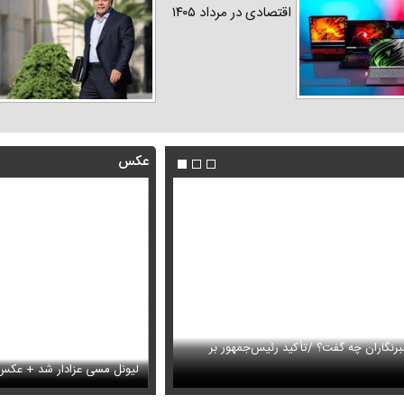
اقتصادی در مرداد ۱۴۰۵
عکس
رنگاران چه گفت؟ /تأکید رئیس‌جمهور بر
این فیلم از رهبر انقلاب را تاکنون 
ین‌العابدین همه را غافلگیر کرد
بار
لیونل مسی عزادار شد + عکس