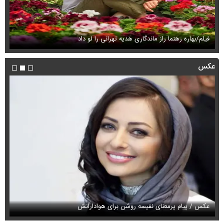
فیلم/بهاره رهنما راز ماندگاری هدیه تهرانی را لو داد
فی
عکس
عکس / پیام پرمعنای نفیسه روشن برای هوادارانش
عک