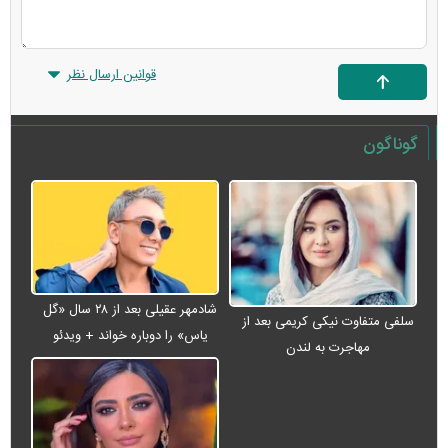
قوانین ارسال نظر
گوناگون
شادمهر عقیلی بعد از ۲۸ سال «گل
سلفی متفاوت نیکی کریمی بعد از
یاس» را دوباره خواند + ویدئو
مهاجرت به لندن