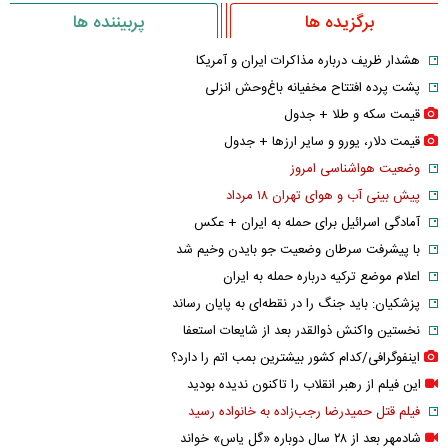
برگزیده ها
پربیننده ها
هشدار ظریف درباره مذاکرات ایران و آمریکا
پشت پرده افتتاح مخفیانه باغ‌وحش انزلی
قیمت سکه و طلا + جدول
قیمت دلار، یورو و سایر ارز‌ها + جدول
وضعیت هواشناسی امروز
پیش بینی آب و هوای تهران ۱۸ مرداد
آمادگی اسرائیل برای حمله به ایران + عکس
با پیشرفت سرطان وضعیت جو بایدن وخیم شد
اعلام موضع ترکیه درباره حمله به ایران
پزشکیان: باید جنگ را در نقطه‌ای به پایان رساند
نخستین واکنش ذوالقدر بعد از شایعات استعفا
اینفوگرافی/کدام کشور بیشترین بمب اتم را دارد؟
این فیلم از رهبر انقلاب را تاکنون ندیده بودید
فیلم قتل حمیدرضا رجب‌زاده به خانواده رسید
شادمهر بعد از ۲۸ سال دوباره «گل یاس» خواند