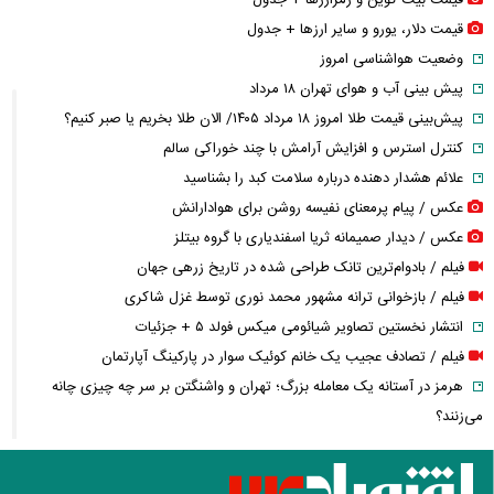
قیمت بیت کوین و رمزارز‌ها + جدول
قیمت دلار، یورو و سایر ارز‌ها + جدول
وضعیت هواشناسی امروز
پیش بینی آب و هوای تهران ۱۸ مرداد
پیش‌بینی قیمت طلا امروز ۱۸ مرداد ۱۴۰۵/ الان طلا بخریم یا صبر کنیم؟
کنترل استرس و افزایش آرامش با چند خوراکی سالم
علائم هشدار دهنده درباره سلامت کبد را بشناسید
عکس / پیام پرمعنای نفیسه روشن برای هوادارانش
عکس / دیدار صمیمانه ثریا اسفندیاری با گروه بیتلز
فیلم / بادوام‌ترین تانک طراحی شده در تاریخ زرهی جهان
فیلم / بازخوانی ترانه مشهور محمد نوری توسط غزل شاکری
انتشار نخستین تصاویر شیائومی میکس فولد ۵ + جزئیات
فیلم / تصادف عجیب یک خانم کوئیک سوار در پارکینگ آپارتمان
هرمز در آستانه یک معامله بزرگ؛ تهران و واشنگتن بر سر چه چیزی چانه
می‌زنند؟
فیلم / موزیک ویدئوی جدید شروین حاجی‌پور منتشر شد
ادعای یک رسانه درباره آمادگی اسرائیل برای حمله به ایران