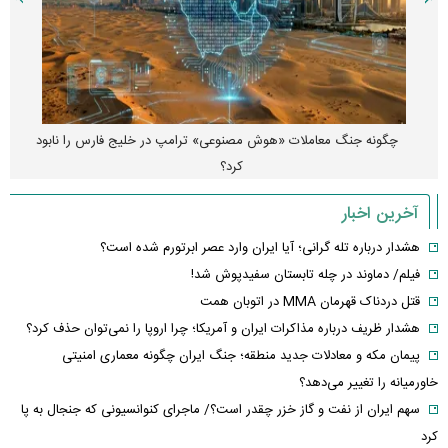
چگونه جنگ معاملات «هوش مصنوعی» ترامپ در خلیج فارس را نابود
کرد؟
آخرین اخبار
هشدار درباره تله گرانی؛ آیا ایران وارد عصر ابرتورم شده است؟
فیلم/ دماوند در چله تابستان سفیدپوش شد!
قتل دردناک قهرمان MMA در اتوبان همت
هشدار ظریف درباره مذاکرات ایران و آمریکا؛ چرا اروپا را نمی‌توان حذف کرد؟
پیمان مکه و معادلات جدید منطقه؛ جنگ ایران چگونه معماری امنیتی
خاورمیانه را تغییر می‌دهد؟
سهم ایران از نفت و گاز خزر چقدر است؟/ ماجرای کنوانسیونی که جنجال به پا
کرد