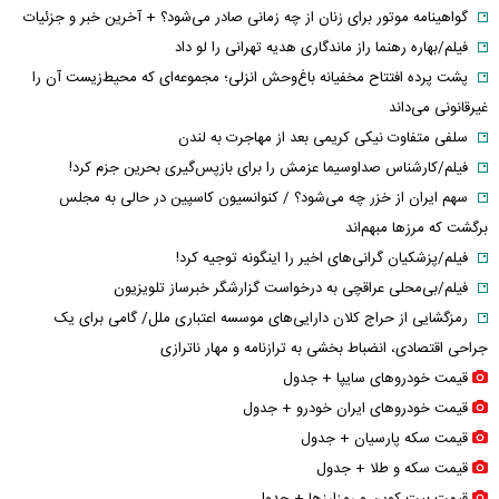
گواهینامه موتور برای زنان از چه زمانی صادر می‌شود؟ + آخرین خبر و جزئیات
فیلم/بهاره رهنما راز ماندگاری هدیه تهرانی را لو داد
پشت پرده افتتاح مخفیانه باغ‌وحش انزلی؛ مجموعه‌ای که محیط‌زیست آن را
غیرقانونی می‌داند
سلفی متفاوت نیکی کریمی بعد از مهاجرت به لندن
فیلم/کارشناس صداوسیما عزمش را برای بازپس‌گیری بحرین جزم کرد!
سهم ایران از خزر چه می‌شود؟ / کنوانسیون کاسپین در حالی به مجلس
برگشت که مرزها مبهم‌اند
فیلم/پزشکیان گرانی‌های اخیر را اینگونه توجیه کرد!
فیلم/بی‌محلی عراقچی به درخواست گزارشگر خبرساز تلویزیون
رمزگشایی از حراج کلان دارایی‌های موسسه اعتباری ملل/ گامی برای یک
جراحی اقتصادی، انضباط‌ بخشی به ترازنامه و مهار ناترازی
قیمت خودرو‌های سایپا + جدول
قیمت خودرو‌های ایران خودرو + جدول
قیمت سکه پارسیان + جدول
قیمت سکه و طلا + جدول