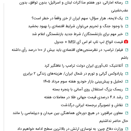
رسانه اماراتی: دور هفتم مذاکرات لبنان و اسرائیل؛ بدون توافق، بدون
عقب‌نشینی
یک لایحه، هزار سؤال؛ سهم ایران از خزر واقعاً در خطر است؟
با وجود جنگ و تحریم می‌توان شرایط اقتصادی را بهبود بخشید
خبر مهم برای بازنشستگان/ شرط جدید بازنشستگی اعلام شد
قیمت انواع لپ تاپ ام اس آی MSI + جدول
فیلم/ ترامپ: در نظرسنجی‌های اقتصادی باید بیش از ۱۰۰ درصد رأی داشته
باشم
آتلانتیک: تاب‌آوری ایران دولت ترامپ را غافلگیر کرد
پارادوکس گرانی و تورم در شمال ایران/ هزینه‌های زندگی ۲ برابری
تحلیل و پیش‌بینی بازار خودرو هفته سوم مرداد ۱۴۰۵
ریسک بزرگ استقلال روی آسانی با پنجره بسته
رشد ۴.۸ درصدی قیمت جهانی طلا در معاملات هفته
نقاش و تصویرگر برجسته ایرانی درگذشت
معاون عراقچی: در هیچ دوره‌ای هماهنگی بین میدان و دیپلماسی را مانند
حال حاضر نداشتیم
وزارت دفاع چین: به نوسازی ارتش در بالاترین سطح ادامه خواهیم داد