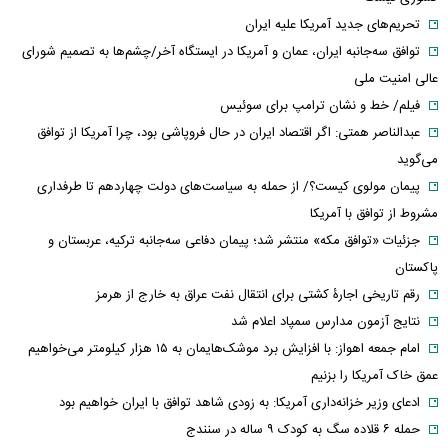
تحریم‌های جدید آمریکا علیه ایران
توافق سه‌جانبه ایران، عمان و آمریکا در ایستگاه آخر/چشم‌ها به تصمیم شورای
عالی امنیت ملی
فیلم/ خط و نشان ترامپ برای سوئیس
عبدالناصر همتی: اگر اقتصاد ایران در حال فروپاشی بود، چرا آمریکا از توافق
می‌گوید
پیمان مولوی کیست؟/ از حمله به سیاست‌های دولت چهاردهم تا طرفداری
مشروط از توافق با آمریکا
جزئیات «توافق مکه» منتشر شد؛ پیمان دفاعی سه‌جانبه ترکیه، عربستان و
پاکستان
رقم تاریخی اجارۀ کشتی برای انتقال نفت عراق به خارج از هرمز
نتایج آزمون مدارس سمپاد اعلام شد
امام‌ جمعه اهواز: با افزایش برد موشک‌هایمان به ۱۵ هزار کیلومتر می‌خواهیم
عمق خاک آمریکا را بزنیم
ادعای وزیر خزانه‌داری آمریکا: به زودی شاهد توافق با ایران خواهیم بود
حمله ۶ قلاده سگ به کودک ۹ ساله در سنندج