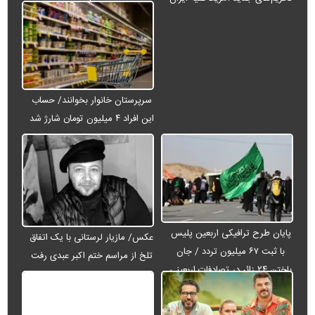
می‌شود
سرپرستان خانوار بخوانند/ حساب
این افراد ۴ میلیون تومان شارژ شد
پایان طرح ترافیکی اربعین پلیس
عکس/ مازیار لرستانی با یک اتفاق
با ثبت ۶۷ میلیون تردد / جان
تلخ از مراسم ختم اکبر عبدی رفت
باختن ۲۴ زائر در تصادفات اربعینی