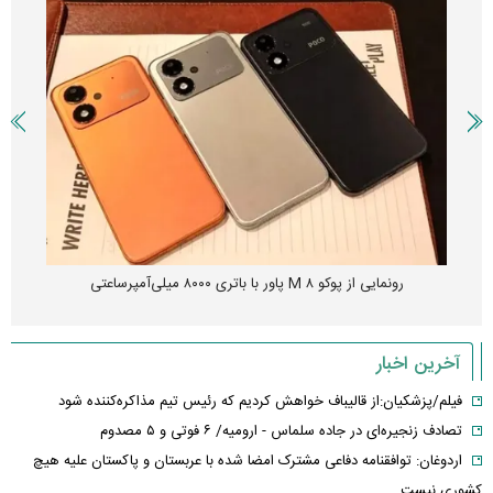
رونمایی از پوکو M ۸ پاور با باتری ۸۰۰۰ میلی‌آمپرساعتی
آخرین اخبار
فیلم/پزشکیان:از قالیباف خواهش کردیم که رئیس تیم مذاکره‌کننده شود
تصادف زنجیره‌ای در جاده سلماس - ارومیه/ ۶ فوتی و ۵ مصدوم
اردوغان: توافقنامه دفاعی مشترک امضا شده با عربستان و پاکستان علیه هیچ
کشوری نیست