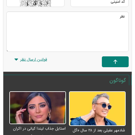
قوانین ارسال نظر
گوناگون
استایل جذاب لیندا کیانی در اکران
شادمهر عقیلی بعد از ۲۸ سال «گل