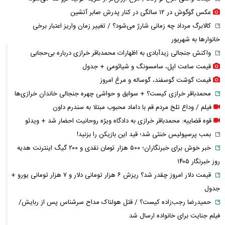
عکس گوگوش در ۱۲ سالگی در کنار پدرش صابر آتشین
کالابرگ مرداد چه زمانی شارژ می‌شود؟ / تغییر زمان واریز اعتبار برخی
خانوارها به شهریور
واکنش جنجالی زیدآبادی به اظهارات محمدباقر خرازی درباره بی‌حجابی
قیمت ساعت اپل، سامسونگ و شیائومی + جدول
قیمت گوشت گوسفند، گوساله و مرغ امروز
محمدباقر خرازی کیست؟ + سوابق و حواشی چهره جنجالی خاندان خرازی‌ها
فیلم / وداع تلخ مردم قم با داماد محبوب مبتلا به سندرم داون
قوه قضاییه: محمدباقر خرازی به دادگاه ویژه روحانیت احضار شد + ویدئو
بمب پرسپولیس خنثی شد؛ قید این بازیکن را بزنید!
خبر خوش برای خبرنگاران؛ ۵۰۰ هزار تومان نقدی و ۲۰۰ گیگ اینترنت هدیه
روز خبرنگار ۱۴۰۵
قیمت دلار امروز چقدر شد؟ ریزش ۶ هزار تومانی دلار و ۷ هزار تومانی یورو +
جدول
حمیدرضا رجب‌زاده کیست؟ / قتل هولناک مداح سرشناس پس از ربایش/
فیلم جنایت برای خانواده ارسال شد