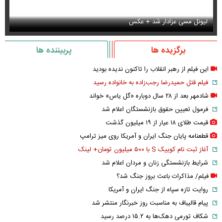
لیونل مسی عزادار شد + عکس
جو
برگزیده ها
پربیننده ها
این فیلم از رهبر انقلاب را تاکنون ندیده بودید
فیلم قتل حمیدرضا رجب‌زاده به خانواده رسید
شادمهر بعد از ۲۸ سال دوباره «گل یاس» خواند
فرمول تعیین حقوق بازنشستگان اعلام شد
قیمت طلای ۱۸ عیار از ۱۹ میلیون گذشت
قطعنامه پایان جنگ ایران و آمریکا روی میز ترامپ
آغاز ثبت نام کوییک S با ۵۰۰ میلیون تومان+ لینک
شرایط بازنشستگی زنان و مردان اعلام شد
فیلم/ مذاکرات باعث بروز جنگ شد؟
روایت تازه سپاه از جنگ ایران و آمریکا
پیام قالیباف به مناسبت روز خبرنگار منتشر شد
شکاف تورمی دهک‌ها به ۱۵.۲ درصد رسید