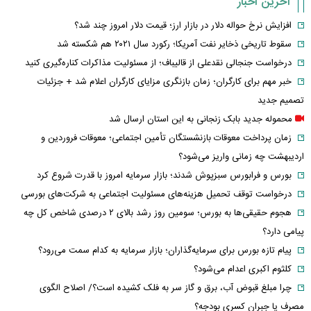
آخرین اخبار
افزایش نرخ حواله دلار در بازار ارز؛ قیمت دلار امروز چند شد؟
سقوط تاریخی ذخایر نفت آمریکا؛ رکورد سال ۲۰۲۱ هم شکسته شد
درخواست جنجالی نقدعلی از قالیباف؛ از مسئولیت مذاکرات کناره‌گیری کنید
خبر مهم برای کارگران؛ زمان بازنگری مزایای کارگران اعلام شد + جزئیات
تصمیم جدید
محموله جدید بابک زنجانی به این استان ارسال شد
زمان پرداخت معوقات بازنشستگان تأمین اجتماعی؛ معوقات فروردین و
اردیبهشت چه زمانی واریز می‌شود؟
بورس و فرابورس سبزپوش شدند؛ بازار سرمایه امروز با قدرت شروع کرد
درخواست توقف تحمیل هزینه‌های مسئولیت اجتماعی به شرکت‌های بورسی
هجوم حقیقی‌ها به بورس؛ سومین روز رشد بالای ۲ درصدی شاخص کل چه
پیامی دارد؟
پیام تازه بورس برای سرمایه‌گذاران؛ بازار سرمایه به کدام سمت می‌رود؟
کلثوم اکبری اعدام می‌شود؟
چرا مبلغ قبوض آب، برق و گاز سر به فلک کشیده است؟/ اصلاح الگوی
مصرف یا جبران کسری بودجه؟