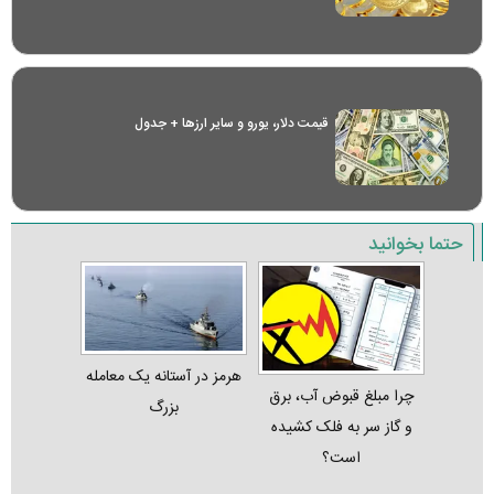
قیمت دلار، یورو و سایر ارز‌ها + جدول
حتما بخوانید
هرمز در آستانه یک معامله
چرا مبلغ قبوض آب، برق
بزرگ
و گاز سر به فلک کشیده
است؟