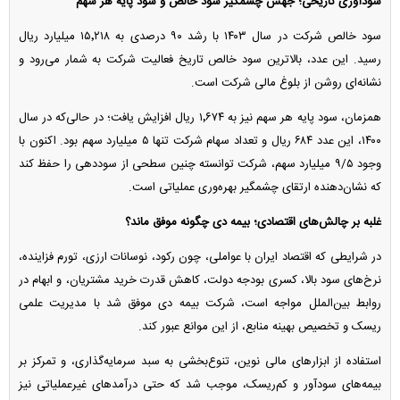
سودآوری تاریخی؛ جهش چشمگیر سود خالص و سود پایه هر سهم
سود خالص شرکت در سال ۱۴۰۳ با رشد ۹۰ درصدی به ۱۵٬۲۱۸ میلیارد ریال
رسید. این عدد، بالاترین سود خالص تاریخ فعالیت شرکت به شمار می‌رود و
نشانه‌ای روشن از بلوغ مالی شرکت است.
همزمان، سود پایه هر سهم نیز به ۱٬۶۷۴ ریال افزایش یافت؛ در حالی‌که در سال
۱۴۰۰، این عدد ۶۸۴ ریال و تعداد سهام شرکت تنها ۵ میلیارد سهم بود. اکنون با
وجود ۹/۵ میلیارد سهم، شرکت توانسته چنین سطحی از سوددهی را حفظ کند
که نشان‌دهنده ارتقای چشمگیر بهره‌وری عملیاتی است.
غلبه بر چالش‌های اقتصادی؛ بیمه دی چگونه موفق ماند؟
در شرایطی که اقتصاد ایران با عواملی، چون رکود، نوسانات ارزی، تورم فزاینده،
نرخ‌های سود بالا، کسری بودجه دولت، کاهش قدرت خرید مشتریان، و ابهام در
روابط بین‌الملل مواجه است، شرکت بیمه دی موفق شد با مدیریت علمی
ریسک و تخصیص بهینه منابع، از این موانع عبور کند.
استفاده از ابزار‌های مالی نوین، تنوع‌بخشی به سبد سرمایه‌گذاری، و تمرکز بر
بیمه‌های سودآور و کم‌ریسک، موجب شد که حتی درآمد‌های غیرعملیاتی نیز