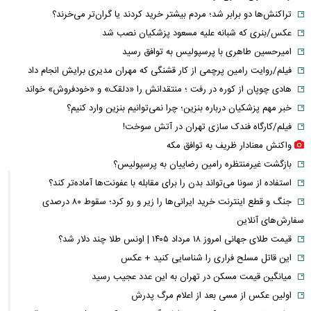
تراکنش‌ها دو برابر شد؛ مردم بیشتر خرید کردند یا گران‌تر می‌خرند؟
عکس/بنری که شبانه علیه مسعود پزشکیان نصب شد
امیرحسین طاهری با پرسپولیس به توافق رسید
فیلم/روایت رامین پرچمی از کار قشنگی که مهران مدیری برایش انجام داد
هادی چوپان از کوره در رفت ؛ منتقدانش را «دلقک» و «خودفروش» خواند
خبر مهم پزشکیان درباره بنزین؛ چرا نمی‌توانیم بنزین وارد کنیم؟
فیلم/کارگاه فندک سازی تهران در آتش سوخت!
واکنش معنادار ظریف به توافق مکه
بازگشت غیرمنتظره رامین رضاییان به پرسپولیس؟
استفاده از سونا می‌تواند بدن را برای مقابله با عفونت‌ها آماده‌تر کند؟
جنگ و قطع اینترنت خرید ایرانی‌ها را زیر و رو کرد؛ سقوط ۸۰ درصدی
سفارش‌های آنلاین
قیمت طلای جهانی امروز ۱۸ مرداد ۱۴۰۵ | اونس طلا چند دلار شد؟
این قاتل مسلح فراری را شناسایی کنید + عکس
میانگین قیمت مسکن در تهران به این عدد عجیب رسید
اولین عکس از مسی بعد از اعلام مرگ پدرش