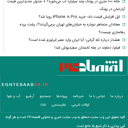
خانه ۱۰۰ متری در پونک چند میلیارد آب می‌خورد؟ + جدول جدیدترین قیمت
آپارتمان در پونک
اپل افزایش قیمت داد؛ خرید iPhone ۱۸ Pro رویا شد؟
معتادان متجاهر دوباره به خیابان‌های تهران برمی‌گردند؟/ پشت پرده
رهاسازی چیست؟
هشدار درباره تله گرانی؛ آیا ایران وارد عصر ابرتورم شده است؟
فیلم/ دماوند در چله تابستان سفیدپوش شد!
قتل دردناک قهرمان MMA در اتوبان همت
هشدار ظریف درباره مذاکرات ایران و آمریکا؛ چرا اروپا را نمی‌توان حذف کرد؟
پیمان مکه و معادلات جدید منطقه؛ جنگ ایران چگونه معماری امنیتی
خاورمیانه را تغییر می‌دهد؟
سهم ایران از نفت و گاز خزر چقدر است؟/ ماجرای کنوانسیونی که جنجال به پا
کرد
درباره ما
تماس با ما
خبرنامه
پیوندها
جستجو
آرشیو
آب و هوا
گواهینامه موتور برای زنان از چه زمانی صادر می‌شود؟ + آخرین خبر و جزئیات
اوقات شرعی
نظرسنجی
rss
فیلم/بهاره رهنما راز ماندگاری هدیه تهرانی را لو داد
پشت پرده افتتاح مخفیانه باغ‌وحش انزلی؛ مجموعه‌ای که محیط‌زیست آن را
کلیه حقوق این وب سایت متعلق به وب سایت خبری و تحلیلی اقتصاد۲۴ است و هر گونه
غیرقانونی می‌داند
کپی برداری با ذکر منبع بلا مانع است.