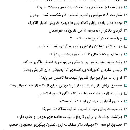
بازار مصالح ساختمانی به سمت ثبات نسبی حرکت می‌کند
مقاومت ۵.۶ میلیون واحدی شاخص کل شکسته شد + جدول
وعده مدنی‌زاده/ پایان گمانه زنی‌ها درباره افزایش اعتبار کالابرگ
گرمای بالاتر از ۵۰ درجه از این تاریخ در خوزستان
چرا قیمت دلار امروز عقب نشست؟
بازار طلا در کشاکش اونس و دلار سرگردان شد + جدول
روستاییان دهک‌های ۶ تا ۱۰ حق بیمه می‌پردازند
رشد خرید اعتباری در ایران؛ وقتی تورم، خرید قسطی ناگزیر می‌کند
رئیس سازمان تعزیرات: پرونده‌های گران‌فروشی دارو افزایش یافت
از واردات مرغ بی نیاز شدیم/ قیمت‌ها کاهش می‌یابد؟
مجموع ارزش بازار اوراق بهادار در ۴ بورس ایران از ۲۰ هزار همت فراتر رفت
زمان دقیق پرداخت معوقات بازنشستگان تامین اجتماعی
حسین آقایاری، تراستی ابربدهکار کیست؟
توضیحات بقایی درباره آخرین شرایط مذاکره با آمریکا
بازگشت جناب‌خان از این تاریخ با برنامه «قصه‌های هومن و جناب‌خان»
صندوق توسعه: ۱۷ میلیارد دلار مطالبات ارزی نفتی/ پیگیری مسدودی حساب