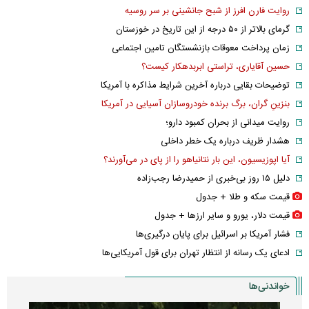
روایت فارن افرز از شبح جانشینی بر سر روسیه
گرمای بالاتر از ۵۰ درجه از این تاریخ در خوزستان
زمان پرداخت معوقات بازنشستگان تامین اجتماعی
حسین آقایاری، تراستی ابربدهکار کیست؟
توضیحات بقایی درباره آخرین شرایط مذاکره با آمریکا
بنزینِ گران، برگ برنده خودروسازان آسیایی در آمریکا
روایت میدانی از بحران کمبود دارو؛
هشدار ظریف درباره یک خطر داخلی
آیا اپوزیسیون، این بار نتانیاهو را از پای در می‌آورند؟
دلیل ۱۵ روز بی‌خبری از حمیدرضا رجب‌زاده
قیمت سکه و طلا + جدول
قیمت دلار، یورو و سایر ارز‌ها + جدول
فشار آمریکا بر اسرائیل برای پایان درگیری‌ها
ادعای یک رسانه از انتظار تهران برای قول آمریکایی‌ها
خواندنی‌ها