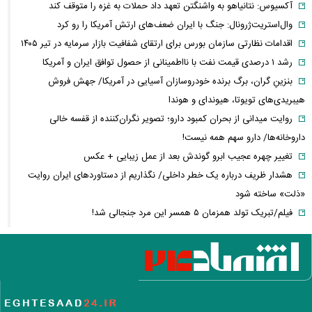
آکسیوس: نتانیاهو به واشنگتن تعهد داد حملات به غزه را متوقف کند
وال‌استریت‌ژرونال: جنگ با ایران ضعف‌های ارتش آمریکا را رو کرد
اقدامات نظارتی سازمان بورس برای ارتقای شفافیت بازار سرمایه در تیر ۱۴۰۵
رشد ۱ درصدی قیمت نفت با نااطمینانی از حصول توافق ایران و آمریکا
بنزینِ گران، برگ برنده خودروسازان آسیایی در آمریکا/ جهش فروش
هیبریدی‌های تویوتا، هیوندای و هوندا
روایت میدانی از بحران کمبود دارو؛ تصویر نگران‌کننده از قفسه خالی
داروخانه‌ها/ دارو سهم همه نیست!
تغییر چهره عجیب ابرو گوندش بعد از عمل زیبایی + عکس
هشدار ظریف درباره یک خطر داخلی/ نگذاریم از دستاوردهای ایران روایت
«ذلت» ساخته شود
فیلم/تبریک تولد همزمان ۵ همسر این مرد جنجالی شد!
این فیلم از علیرضا بیرانوند در صفحه فارسی AFC منتشر شد
فارن پالیسی: موضوع ایران در اختیار دولت آتی اسرائیل نیست/ اپوزیسیون،
این بار نتانیاهو را از پای در می‌آورند؟
آلت‌کوین‌ها در دوئل صعود و سقوط/ سولانا سبزپوش شد، شیبا و گرام زیر
فشار فروش