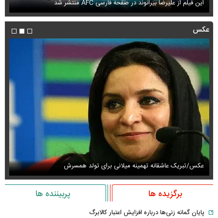
این فیلم از علیرضا بیرانوند در صفحه فارسی AFC منتشر شد
فی
عکس
عکس/تبریک عاشقانه تهمینه میلانی برای تولد همسرش
عک
برگزیده ها
پربیننده ها
پایان گمانه زنی‌ها درباره افزایش اعتبار کالابرگ