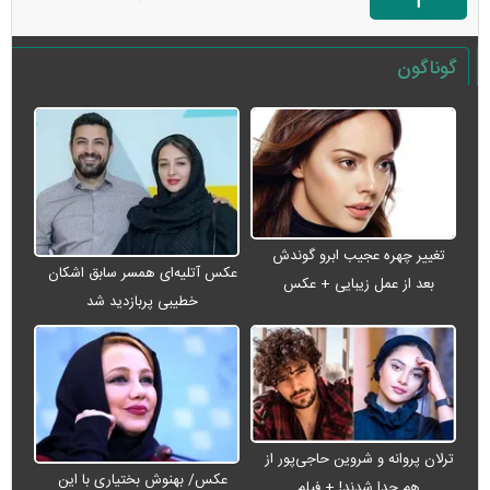
گوناگون
تغییر چهره عجیب ابرو گوندش
عکس آتلیه‌ای همسر سابق اشکان
بعد از عمل زیبایی + عکس
خطیبی پربازدید شد
ترلان پروانه و شروین حاجی‌پور از
عکس/ بهنوش بختیاری با این
هم جدا شدند! + فیلم