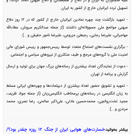
علیه متجاوزان به ایران و در دفاع از همبستگی و دفاع میهنی اتخاذ کردند، و
تسهیل تردد ایرانیان خارج از کشور به ایران.
- تمهید بازگشت چند چهره نمادین ایرانیان خارج از کشور که در ۱۲ روز دفاع
میهنی مواضع ملی مسوولانه‌ای داشتند (از جمله عبدالکریم سروش، عطاءالله
مهاجرانی، علیرضا رجایی، رجبعلی مزروعی، علیرضا نامور حقیقی و...).
- برگزاری نشست‌های استماع متعدد توسط رییس‌جمهور و رییس شورای عالی
امنیت ملی با گروه‌های مرجع و طیف متکثری از نیرو‌های سیاسی و اجتماعی.
- دعوت از نمایندگان تعداد بیشتری از رسانه‌های بزرگ جهان برای تولید و ارسال
گزارش و برنامه از تهران.
- تمهید و تشویق حضور تعداد بیشتری از دیپلمات‌ها و چهره‌های ایرانی مسلط
به زبان انگلیسی در رسانه‌های پرمخاطب انگلیسی‌زبان (از جمله جواد ظریف،
مجید تخت‌روانچی، محمدحسین عادلی، علی‌اکبر صالحی، رضا نصری، محمد
مرندی و...).
خسارت‌های هوایی ایران از جنگ ۱۲ روزه چقدر بود؟/
بیشتر بخوانید: