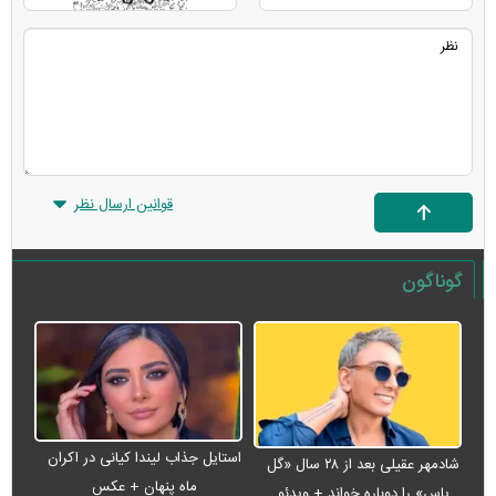
قوانین ارسال نظر
گوناگون
استایل جذاب لیندا کیانی در اکران
شادمهر عقیلی بعد از ۲۸ سال «گل
ماه پنهان + عکس
یاس» را دوباره خواند + ویدئو