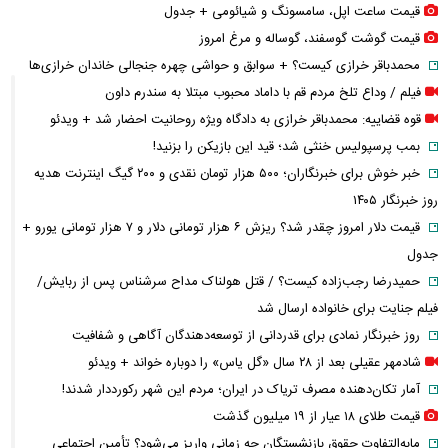
قیمت ساعت اپل، سامسونگ و شیائومی + جدول
قیمت گوشت گوسفند، گوساله و مرغ امروز
محمدباقر خرازی کیست؟ + سوابق و حواشی چهره جنجالی خاندان خرازی‌ها
فیلم / وداع تلخ مردم قم با داماد محبوب مبتلا به سندرم داون
قوه قضاییه: محمدباقر خرازی به دادگاه ویژه روحانیت احضار شد + ویدئو
بمب پرسپولیس خنثی شد؛ قید این بازیکن را بزنید!
خبر خوش برای خبرنگاران؛ ۵۰۰ هزار تومان نقدی و ۲۰۰ گیگ اینترنت هدیه
روز خبرنگار ۱۴۰۵
قیمت دلار امروز چقدر شد؟ ریزش ۶ هزار تومانی دلار و ۷ هزار تومانی یورو +
جدول
حمیدرضا رجب‌زاده کیست؟ / قتل هولناک مداح سرشناس پس از ربایش/
فیلم جنایت برای خانواده ارسال شد
روز خبرنگار نمادی برای قدردانی از توسعه‌دهندگان آگاهی و شفافیت
شادمهر عقیلی بعد از ۲۸ سال «گل یاس» را دوباره خواند + ویدئو
آمار تکان‌دهنده مصرف تریاک در ایران؛ مردم این شهر رکورددار شدند!
قیمت طلای ۱۸ عیار از ۱۹ میلیون گذشت
مابه‌التفاوت حقوق بازنشستگان چه زمانی واریز می‌شود؟ تأمین اجتماعی