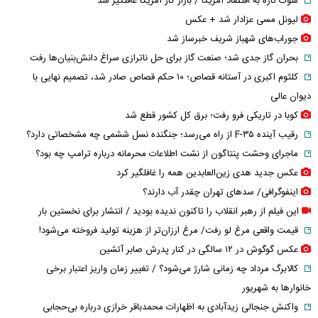
شوک تازه به اقتصاد آمریکا / بازار کار آمریکا غافلگیر شد
لیونل مسی عزادار شد + عکس
جوراب‌های شهباز شریف خبرساز شد
بحران گاز جدی شد؛ صنعت گاز برای حل ناترازی سراغ دانش‌بنیان‌ها رفت
کلثوم اکبری در آستانه قصاص؛ ۱۰ حکم قصاص صادر شد، تصمیم نهایی با
دیوان عالی
کوبا در تاریکی فرو رفت؛ برق کل کشور قطع شد
رقیب آینده F-۳۵ از راه می‌رسد؛ جنگنده نسل ششمی چه مشخصاتی دارد؟
ماجرای وحشت پنتاگون از نشت اطلاعات محرمانه درباره ترامپ چه بود؟
عکس جدید هدی زین‌العابدین همه را غافلگیر کرد
اینفوگرافی/ سدهای تهران چقدر آب دارند؟
این فیلم از رهبر انقلاب را تاکنون ندیده بودید / انتشار برای نخستین بار
قیمت واقعی مرغ لو رفت/ مرغ ارزان‌تر از هزینه تولید فروخته می‌شود!
عکس گوگوش در ۱۲ سالگی در کنار پدرش صابر آتشین
کالابرگ مرداد چه زمانی شارژ می‌شود؟ / تغییر زمان واریز اعتبار برخی
خانوارها به شهریور
واکنش جنجالی زیدآبادی به اظهارات محمدباقر خرازی درباره بی‌حجابی