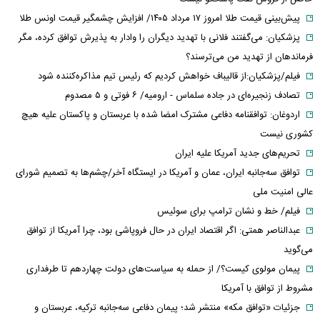
پیش‌بینی قیمت طلا امروز ۱۷ مرداد ۱۴۰۵/ افزایش چشمگیر قیمت اونس طلا
پزشکیان: می‌گفتند فلانی با تهدید دیگران را وادار به پذیرش توافق کرده، مگر
فرماندهان از تهدید من می‌ترسند؟
فیلم/پزشکیان:از قالیباف خواهش کردیم که رئیس تیم مذاکره‌کننده شود
تصادف زنجیره‌ای در جاده سلماس - ارومیه/ ۶ فوتی و ۵ مصدوم
اردوغان: توافقنامه دفاعی مشترک امضا شده با عربستان و پاکستان علیه هیچ
کشوری نیست
تحریم‌های جدید آمریکا علیه ایران
توافق سه‌جانبه ایران، عمان و آمریکا در ایستگاه آخر/چشم‌ها به تصمیم شورای
عالی امنیت ملی
فیلم/ خط و نشان ترامپ برای سوئیس
عبدالناصر همتی: اگر اقتصاد ایران در حال فروپاشی بود، چرا آمریکا از توافق
می‌گوید
پیمان مولوی کیست؟/ از حمله به سیاست‌های دولت چهاردهم تا طرفداری
مشروط از توافق با آمریکا
جزئیات «توافق مکه» منتشر شد؛ پیمان دفاعی سه‌جانبه ترکیه، عربستان و