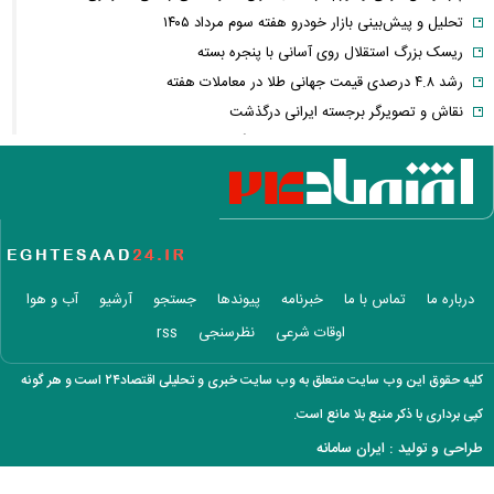
تحلیل و پیش‌بینی بازار خودرو هفته سوم مرداد ۱۴۰۵
ریسک بزرگ استقلال روی آسانی با پنجره بسته
رشد ۴.۸ درصدی قیمت جهانی طلا در معاملات هفته
نقاش و تصویرگر برجسته ایرانی درگذشت
معاون عراقچی: در هیچ دوره‌ای هماهنگی بین میدان و دیپلماسی را مانند
حال حاضر نداشتیم
وزارت دفاع چین: به نوسازی ارتش در بالاترین سطح ادامه خواهیم داد
جزئیات توافق‌نامه دفاع مشترک مکه/ هر گونه حملهٔ مسلحانه به هر یک از
کشورها، حمله به هر سه کشور
وزارت خارجه پاکستان: پیمان دفاعی با ریاض و آنکارا برای تقویت امنیت
درباره ما
تماس با ما
خبرنامه
پیوندها
جستجو
آرشیو
آب و هوا
منطقه امضا شد
اوقات شرعی
نظرسنجی
rss
اذعان ترامپ به تاثیر جنگ با ایران بر انتخابات میان دوره‌ای آمریکا
بازار ارزهای دیجیتال در نوسان/ بیت‌کوین ۶۴ هزار دلاری و هشدار درباره
کلیه حقوق این وب سایت متعلق به وب سایت خبری و تحلیلی اقتصاد۲۴ است و هر گونه
کلاهبرداری رمزارزی
کپی برداری با ذکر منبع بلا مانع است.
لغو افزایش تعرفه و تصاعد پلکانی بهای برق مشترکین کشاورزی
طراحی و تولید :
ایران سامانه
سی‌ان‌ان: توافق ایران و عمان به معنای بازگشایی تنگه نیست / آمریکا باید