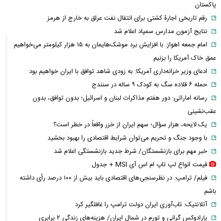
پاکستان
رقم تاریخی اجارۀ کشتی برای انتقال نفت عراق به خارج از هرمز
نتایج آزمون مدارس سمپاد اعلام شد
امام‌ جمعه اهواز: با افزایش برد موشک‌هایمان به ۱۵ هزار کیلومتر می‌خواهیم
عمق خاک آمریکا را بزنیم
ادعای وزیر خزانه‌داری آمریکا: به زودی شاهد توافق با ایران خواهیم بود
حمله ۶ قلاده سگ به کودک ۹ ساله در سنندج
رسانه اماراتی: دور هفتم مذاکرات لبنان و اسرائیل؛ بدون توافق، بدون
عقب‌نشینی
یک لایحه، هزار سؤال؛ سهم ایران از خزر واقعاً در خطر است؟
با وجود جنگ و تحریم می‌توان شرایط اقتصادی را بهبود بخشید
خبر مهم برای بازنشستگان/ شرط جدید بازنشستگی اعلام شد
قیمت انواع لپ تاپ ام اس آی MSI + جدول
فیلم/ ترامپ: در نظرسنجی‌های اقتصادی باید بیش از ۱۰۰ درصد رأی داشته
باشم
آتلانتیک: تاب‌آوری ایران دولت ترامپ را غافلگیر کرد
پارادوکس گرانی و تورم در شمال ایران/ هزینه‌های زندگی ۲ برابری