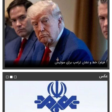
فیلم/ خط و نشان ترامپ برای سوئیس
فی
عکس