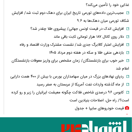
غذایی خود را تأمین می‌کند؟
عجیب‌ترین داده‌های تورمی تاریخ ایران برای دهک دوم ثبت شد/ افزایش
شکاف تورمی میان دهک‌ها به ۹.۶
افزایش اندک در قیمت اونس جهانی/ پیشروی طلا چقدر شد؟
دلار روی کانال ۱۸۷ هزار تومانی ثابت باقی ماند
افزایش اعتبار کالابرگ جدی شد/ نشست مشترک وزارت اقتصاد و رفاه
بازدهی منفی طلا و سکه در هفته دوم مرداد ۱۴۰۵
خبر خوب برای بازنشستگان/ زمان مشخص برای واریز معوقات بازنشستگان
اعلام شد
ردپای نهاد‌های بزرگ در میان سهامداران بورس با بیش از ۴۰۰ همت دارایی
از ماه گذشته واردات نفت آمریکا از عربستان به صفر رسید
کابوس ۹۶ درصدی شاخص فلاکت چگونه معیشت ایرانیان را زیر و رو کرده
است؟/ راه حل، اصلاحات بنیادین است
قیمت خودرو‌های سایپا + جدول
قیمت خودرو‌های ایران خودرو + جدول
قیمت سکه پارسیان + جدول