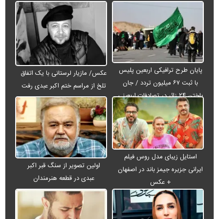
پایان طرح ترافیکی اربعین پلیس
عکس/ مازیار لرستانی با یک اتفاق
با ثبت ۶۷ میلیون تردد / جان
تلخ از مراسم ختم اکبر عبدی رفت
باختن ۲۴ زائر در تصادفات اربعینی
استایل زیبای مدل روس فیلم
اولین تصویر از سنگ قبر اکبر
ایرانی جزیره جیمز باند در اصفهان
عبدی در قطعه هنرمندان
+ عکس