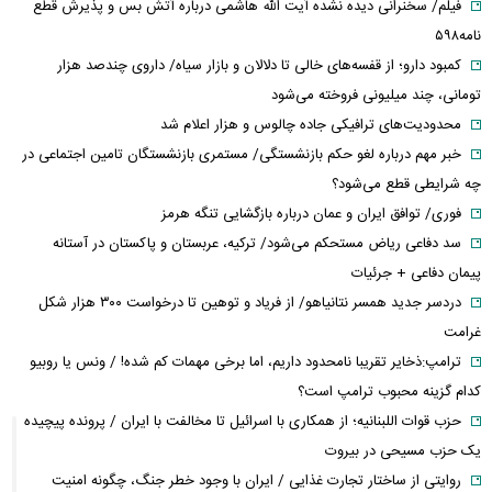
فیلم/ سخنرانی دیده نشده آیت الله هاشمی درباره آتش بس و پذیرش قطع
نامه۵۹۸
کمبود دارو؛ از قفسه‌های خالی تا دلالان و بازار سیاه/ داروی چندصد هزار
تومانی، چند میلیونی فروخته می‌شود
محدودیت‌های ترافیکی جاده چالوس و هزار اعلام شد
خبر مهم درباره لغو حکم بازنشستگی/ مستمری بازنشستگان تامین اجتماعی در
چه شرایطی قطع می‌شود؟
فوری/ توافق ایران و عمان درباره بازگشایی تنگه هرمز
سد دفاعی ریاض مستحکم می‌شود/ ترکیه، عربستان و پاکستان در آستانه
پیمان دفاعی + جرئیات
دردسر جدید همسر نتانیاهو/ از فریاد و توهین تا درخواست ۳۰۰ هزار شکل
غرامت
ترامپ:ذخایر تقریبا نامحدود داریم، اما برخی مهمات کم شده! / ونس یا روبیو
کدام گزینه محبوب ترامپ است؟
حزب قوات اللبنانیه؛ از همکاری با اسرائیل تا مخالفت با ایران / پرونده پیچیده
یک حزب مسیحی در بیروت
روایتی از ساختار تجارت غذایی / ایران با وجود خطر جنگ، چگونه امنیت