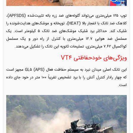
توپ ۱۲۵ میلی‌متری می‌تواند گلوله‌های ضد زره باله تثبیت‌شده (APFSDS)،
کلاهک ضد تانک با انفجار بالا (HEAT)، توپخانه و موشک‌های هدایت‌شونده را
شلیک کند. حداکثر برد شلیک موشک‌های ضد تانک ۵ کیلومتر است. یک
مسلسل ضد هوایی ۱۲.۷ میلی‌متری با کنترل از راه دور و یک مسلسل
کواکسیال ۷.۶۲ میلی‌متری، تسلیحات ثانویه این تانک را تشکیل می‌دهند.
ویژگی‌های خودحفاظتی VT۴
این تانک اصلی میدان نبرد به سیستم حفاظت فعال GL۵ (APS) مجهز است
که چهار رادار کنترل آتش را با برد تشخیص تقریباً ۱۰۰ متر در خود جای داده
است.