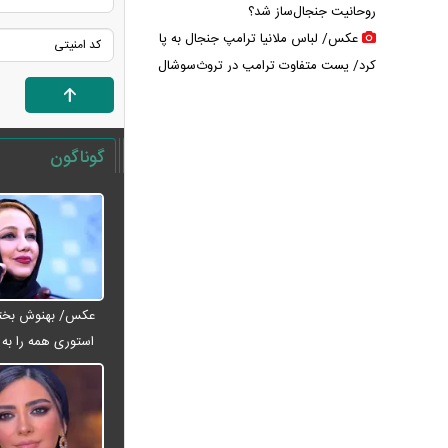
روحانیت جنجال‌ساز شد؟
عکس/ لباس ملانیا ترامپ جنجال به پا
کرد/ پست متفاوت ترامپ در تروث‌سوشال
جدایی جنجالی رامین رضاییان از
استقلال/ بختیاری‌زاده تکلیف را مشخص
کرد
گوناگون
عکس‌های عروسی مرتضی پورعلی‌گنجی
لو رفت
پشت پرده قتل جنجالی حمیدرضا
رجب‌زاده؛ ماجرا چگونه سیاسی شد؟
قیمت پلی استیشن + جدول
قیمت ماهی امروز + جدول
عکس/ بهنوش بختیا
چرا پول کالابرگ فروشگاه‌ها تسویه
استوری همه را به ف
نمی‌شود؟
کالابرگ دوباره تغییر می‌کند؟/ جزئیات
تازه درباره اعتبار یک میلیون تومانی
خبر جنجالی درباره ساره نتانیاهو؛ پای