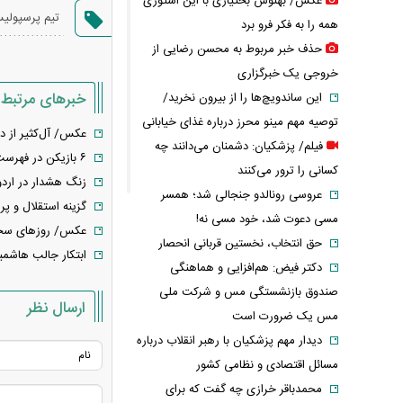
عکس/ بهنوش بختیاری با این استوری
تیم پرسپولی
همه را به فکر فرو برد
حذف خبر مربوط به محسن رضایی از
خروجی یک خبرگزاری
خبرهای مرتبط
این ساندویچ‌ها را از بیرون نخرید/
توصیه مهم مینو محرز درباره غذای خیابانی
عکس/ آل‌کثیر از 
فیلم/ پزشکیان: دشمنان می‌دانند چه
۶ بازیکن در فهرست خرید پرسپولیس
کسانی را ترور می‌کنند
زنگ هشدار در ارد
عروسی رونالدو جنجالی شد؛ همسر
گزینه استقلال و 
مسی دعوت شد، خود مسی نه!
عکس/ روزهای سخت 
حق انتخاب، نخستین قربانی انحصار
ابتکار جالب هاشمی
دکتر فیض: هم‌افزایی و هماهنگی
صندوق بازنشستگی مس و شرکت ملی
ارسال نظر
مس یک ضرورت است
دیدار مهم پزشکیان با رهبر انقلاب درباره
مسائل اقتصادی و نظامی کشور
محمدباقر خرازی چه گفت که برای