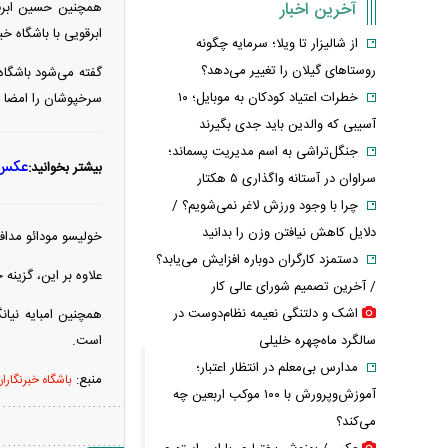
آخرین اخبار
ابرقویی با باشگاه خ
از شالیزار تا ویلا؛ سرمایه چگونه
روستاهای گیلان را تغییر می‌دهد؟
گفته می‌شود باشگاه
خطرات اعتیاد کودکان به موبایل؛ ۱۰
سرخپوشان را امضا م
آسیبی که والدین باید جدی بگیرند
جنگل‌تراشی به اسم مدیریت پسماند؛
عکس/ 
بیشتر بخوانید:
سراوان در آستانه واگذاری ۵ هکتار
چرا با وجود ورزش لاغر نمی‌شویم؟ /
دلایل کاهش نیافتن وزن را بدانید
خولیسو مودائو مداف
دستمزد کارگران دوباره افزایش می‌یابد؟
علاوه بر این، گزین
/ آخرین تصمیم شورای عالی کار
اشک و دلتنگی نعیمه نظام‌دوست در
سالگرد ماه‌چهره خلیلی
است.
مدارس بی‌معلم در انتظار اعتبار؛
منبع:
باشگاه خبرنگارا
آموزش‌وپرورش با ۱۰۰ موکب اربعین چه
می‌کند؟