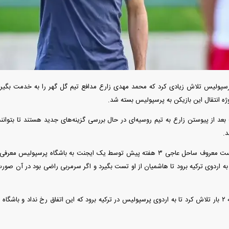
آغاز فروش فوری تویوتا RAV۴ مدل ۲۰۲۵ +
واردات خودرو گران‌تر شد/ جهش گواهی
اسقاط و محدودیت جدید در مناطق آزاد
رسپولیس تلاش زیادی کرد که محمد مهدی زارع مدافع تیم گل گهر را به خدمت بگیرد،
ه انتقال این بازیکن به پرسپولیس بسته شد.
د از پیوستن زارع به تیم روسیه‌ای در حال بررسی گزینه‌های جدید هستند تا بتوانند
.
سرژ اوریه مدافع راست معروف ساحل عاجی ۳ هفته پیش توسط یک ایجنت به باشگاه
 به اردوی ترکیه برود تا هاشمیان از او تست بگیرد و اگر سرمربی راضی بود در آن صور
اپل افزایش قیمت داد؛ خرید iPhone ۱۸ Pro
انتشار نخستین تصاویر شیائومی میکس فولد
شنیده می‌شود اوریه ۲ بار تلاش کرد تا به اردوی پرسپولیس در ترکیه برود که این اتفاق رخ نداد و 
۵ + جزئیات