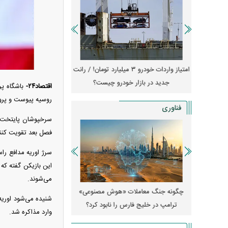
جهش گواهی
امتیاز واردات خودرو ۳ میلیارد تومان! / رانت
ناطق آزاد
جدید در بازار خودرو چیست؟
جزئیات
اقتصاد۲۴-
باشگاه پ
روسیه پیوست و پروژ
فناوری
سرخپوشان پایتخت بع
فصل بعد تقویت کنند
این بازیکن گفته که
می‌شوند.
ی میکس فولد
چگونه جنگ معاملات «هوش مصنوعی»
ترامپ در خلیج فارس را نابود کرد؟
رویا شد؟
وارد مذاکره شد.