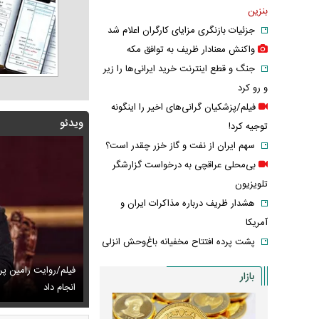
بنزین
جزئیات بازنگری مزایای کارگران اعلام شد
واکنش معنادار ظریف به توافق مکه
جنگ و قطع اینترنت خرید ایرانی‌ها را زیر
و رو کرد
فیلم/پزشکیان گرانی‌های اخیر را اینگونه
ویدئو
توجیه کرد!
سهم ایران از نفت و گاز خزر چقدر است؟
بی‌محلی عراقچی به درخواست گزارشگر
تلویزیون
هشدار ظریف درباره مذاکرات ایران و
آمریکا
پشت پرده افتتاح مخفیانه باغ‌وحش انزلی
فیلم/روایت رامین پ
بازار
 جدید بابک زنجانی به این استان ارسال شد
ک و دلتنگی نعیمه نظام‌دوست در سالگرد ماه‌چهره خلیلی
انجام داد
عکس/ بهنوش بخت