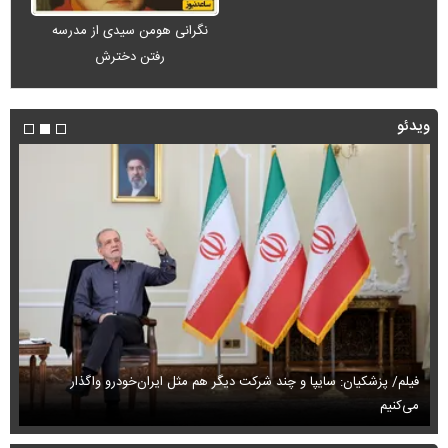
نگرانی هومن سیدی از مدرسه
رفتن دخترش
ویدئو
فی
حمله خلبانان ایرانی به پایگاه آمریکا بدون GPS
می