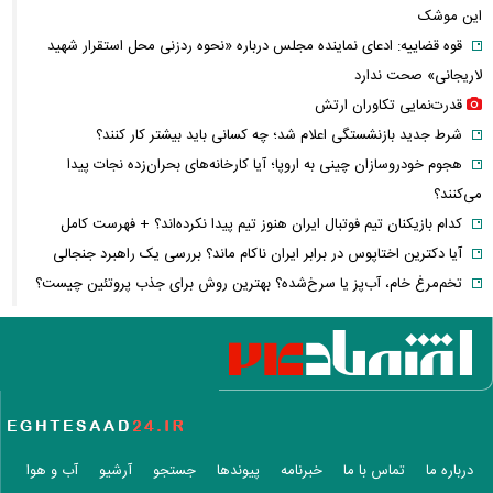
این موشک
قوه قضاییه: ادعای نماینده مجلس درباره «نحوه ردزنی محل استقرار شهید
لاریجانی» صحت ندارد
قدرت‌نمایی تکاوران ارتش
شرط جدید بازنشستگی اعلام شد؛ چه کسانی باید بیشتر کار کنند؟
هجوم خودروسازان چینی به اروپا؛ آیا کارخانه‌های بحران‌زده نجات پیدا
می‌کنند؟
کدام بازیکنان تیم فوتبال ایران هنوز تیم پیدا نکرده‌اند؟ + فهرست کامل
آیا دکترین اختاپوس در برابر ایران ناکام ماند؟ بررسی یک راهبرد جنجالی
تخم‌مرغ خام، آب‌پز یا سرخ‌شده؟ بهترین روش برای جذب پروتئین چیست؟
پشت پرده خودکفایی دارویی؛ چرا واردات همچنان حرف اول را می‌زند؟
حمله خلبانان ایرانی به پایگاه آمریکا بدون GPS
شرایط تغییر نام خانوادگی و شناسنامه اعلام شد+ مراحل، مدارک لازم و قوانین
جدید ثبت احوال
یک خبر غیرمنتظره درباره توافق ایران و آمریکا
مصرف لبنیات یک‌چهارم شد؛ قیمت شیر باز هم افزایش می‌یابد؟ / هشدار
درباره ما
تماس با ما
خبرنامه
پیوندها
جستجو
آرشیو
آب و هوا
درباره گرانی لبنیات