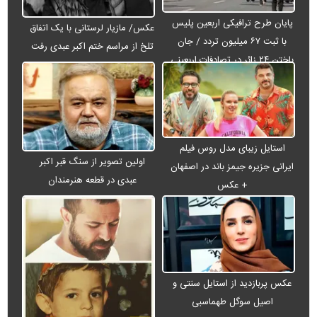
پایان طرح ترافیکی اربعین پلیس
عکس/ مازیار لرستانی با یک اتفاق
با ثبت ۶۷ میلیون تردد / جان
تلخ از مراسم ختم اکبر عبدی رفت
باختن ۲۴ زائر در تصادفات اربعینی
استایل زیبای مدل روس فیلم
اولین تصویر از سنگ قبر اکبر
ایرانی جزیره جیمز باند در اصفهان
عبدی در قطعه هنرمندان
+ عکس
عکس پربازدید از استایل سنتی و
اصیل سوگل طهماسبی