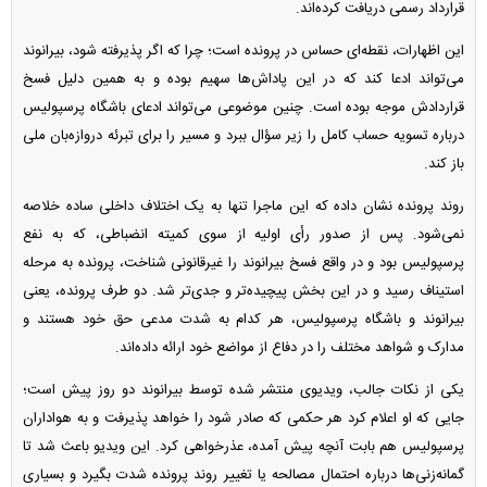
قرارداد رسمی دریافت کرده‌اند.
این اظهارات، نقطه‌ای حساس در پرونده است؛ چرا که اگر پذیرفته شود، بیرانوند
می‌تواند ادعا کند که در این پاداش‌ها سهیم بوده و به همین دلیل فسخ
قراردادش موجه بوده است. چنین موضوعی می‌تواند ادعای باشگاه پرسپولیس
درباره تسویه حساب کامل را زیر سؤال ببرد و مسیر را برای تبرئه دروازه‌بان ملی
باز کند.
روند پرونده نشان داده که این ماجرا تنها به یک اختلاف داخلی ساده خلاصه
نمی‌شود. پس از صدور رأی اولیه از سوی کمیته انضباطی، که به نفع
پرسپولیس بود و در واقع فسخ بیرانوند را غیرقانونی شناخت، پرونده به مرحله
استیناف رسید و در این بخش پیچیده‌تر و جدی‌تر شد. دو طرف پرونده، یعنی
بیرانوند و باشگاه پرسپولیس، هر کدام به شدت مدعی حق خود هستند و
مدارک و شواهد مختلف را در دفاع از مواضع خود ارائه داده‌اند.
یکی از نکات جالب، ویدیوی منتشر شده توسط بیرانوند دو روز پیش است؛
جایی که او اعلام کرد هر حکمی که صادر شود را خواهد پذیرفت و به هواداران
پرسپولیس هم بابت آنچه پیش آمده، عذرخواهی کرد. این ویدیو باعث شد تا
گمانه‌زنی‌ها درباره احتمال مصالحه یا تغییر روند پرونده شدت بگیرد و بسیاری