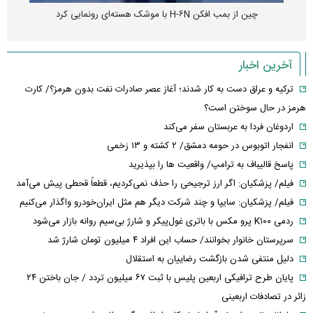
پهپاد رهگیر یا موشک پدافند؛ قدرت تهدید کدامیک بیشتر است؟
آخرین اخبار
ترکیه و عراق دست به کار شدند؛ آغاز عصر صادرات نفت بدون هرمز؟/ کارت
هرمز در حال سوختن است؟
اردوغان فردا به عربستان سفر می‌کند
انفجار اتوبوس در حومه دمشق/ ۲ کشته و ۱۳ زخمی
پاسخ قالیباف به ترامپ/ واقعیت ها را بپذیرید
فیلم/ پزشکیان: اگر ارز ترجیحی را حذف نمی‌کردیم، قطعاً قحطی پیش می‌آمد
فیلم/ پزشکیان: سایپا و چند شرکت دیگر هم مثل ایران‌خودرو واگذار می‌کنیم
ردمی K۱۰۰ پرو مکس با باتری غول‌پیکر و شارژ بی‌سیم روانه بازار می‌شود
سرپرستان خانوار بخوانند/ حساب این افراد ۴ میلیون تومان شارژ شد
دلیل منتفی شدن بازگشت رضاییان به استقلال
پایان طرح ترافیکی اربعین پلیس با ثبت ۶۷ میلیون تردد / جان باختن ۲۴
زائر در تصادفات اربعینی