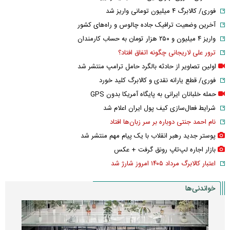
فوری/ کالابرگ ۴ میلیون تومانی واریز شد
آخرین وضعیت ترافیک جاده چالوس و راه‌های کشور
واریز ۴ میلیون و ۲۵۰ هزار تومان به حساب کارمندان
ترور علی لاریجانی چگونه اتفاق افتاد؟
اولین تصاویر از حادثه بالگرد حامل ترامپ منتشر شد
فوری/ قطع یارانه نقدی و کالابرگ کلید خورد
حمله خلبانان ایرانی به پایگاه آمریکا بدون GPS
شرایط فعال‌سازی کیف پول ایران اعلام شد
نام احمد جنتی دوباره بر سر زبان‌ها افتاد
پوستر جدید رهبر انقلاب با یک پیام مهم منتشر شد
بازار اجاره لپ‌تاپ رونق گرفت + عکس
اعتبار کالابرگ مرداد ۱۴۰۵ امروز شارژ شد
خواندنی‌ها