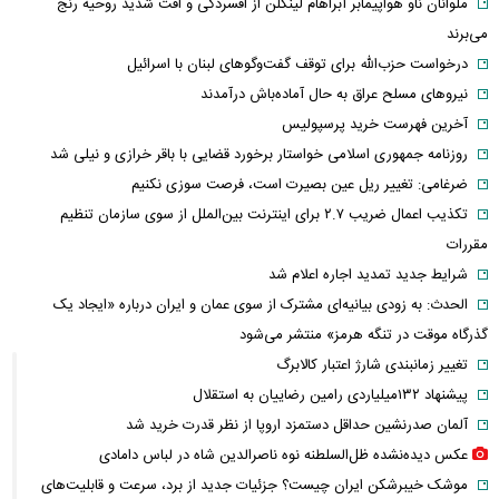
ملوانان ناو هواپیمابر آبراهام لینکلن از افسردگی و افت شدید روحیه رنج
می‌برند
درخواست حزب‌الله برای توقف گفت‌وگوهای لبنان با اسرائیل
نیروهای مسلح عراق به حال آماده‌باش درآمدند
آخرین فهرست خرید پرسپولیس
روزنامه جمهوری اسلامی خواستار برخورد قضایی با باقر خرازی و نیلی شد
ضرغامی: تغییر ریل عین بصیرت است، فرصت سوزی نکنیم
تکذیب اعمال ضریب ۲.۷ برای اینترنت بین‌الملل از سوی سازمان تنظیم
مقررات
شرایط جدید تمدید اجاره اعلام شد
الحدث: به زودی بیانیه‌ای مشترک از سوی عمان و ایران درباره «ایجاد یک
گذرگاه موقت در تنگه هرمز» منتشر می‌شود
تغییر زمانبندی‌ شارژ اعتبار کالابرگ
پیشنهاد ۱۳۲میلیاردی رامین رضاییان به استقلال
آلمان صدرنشین حداقل دستمزد اروپا از نظر قدرت خرید شد
عکس دیده‌نشده ظل‌السلطنه نوه ناصرالدین شاه در لباس دامادی
موشک خیبرشکن ایران چیست؟ جزئیات جدید از برد، سرعت و قابلیت‌های