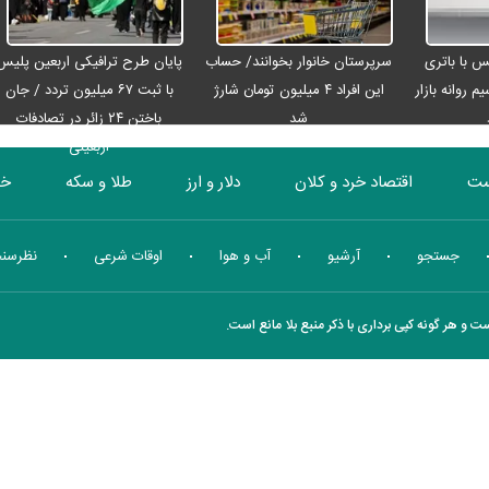
رو مکس با باتری
سرپرستان خانوار بخوانند/ حساب
پایان طرح ترافیکی اربعین پلیس
م روانه بازار
این افراد ۴ میلیون تومان شارژ
با ثبت ۶۷ میلیون تردد / جان
شد
باختن ۲۴ زائر در تصادفات
اربعینی
ست
اقتصاد خرد و کلان
دلار و ارز
طلا و سکه
خو
بورس
انرژی
چندرسانه ای
منهای اقتصاد
جستجو
آرشیو
آب و هوا
اوقات شرعی
نظرسن