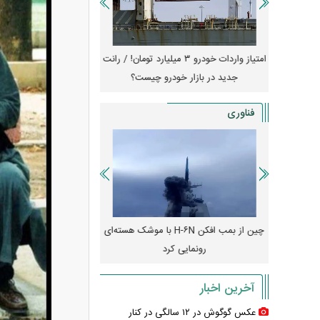
جهش گواهی
امتیاز واردات خودرو ۳ میلیارد تومان! / رانت
ناطق آزاد
جدید در بازار خودرو چیست؟
کوییک S با ۵۰۰ 
ثبت نام
فناوری
رونمایی از پوکو M ۸ پاور با باتری ۸۰۰۰
چین از بمب افکن H-۶N با موشک هسته‌ای
پهپاد رهگیر یا موشک پدا
رونمایی کرد
کدامیک بیشتر
آخرین اخبار
عکس گوگوش در ۱۲ سالگی در کنار