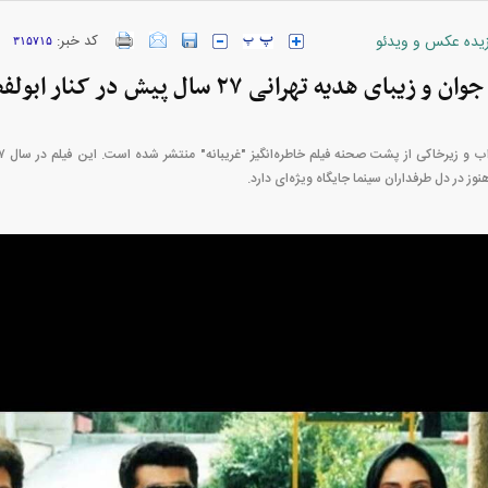
زیده عکس و ویدئو
کد خبر:
۳۱۵۷۱۵
ارز‌ها + جدول
قیمت خودرو‌های ایران خودرو + جدول
قیمت خودرو‌های ای
 هدیه تهرانی ۲۷ سال پیش در کنار ابولفضل پورعرب
ز در دل طرفداران سینما جایگاه ویژه‌ای دارد.
بازار مسکن؛ فنر
کارنامه مردود محسن پاک‌ نژاد؛ از افت شدید
 شده
درآمد ارزی تا بازی با عزل و نصب‌ها
۰۵