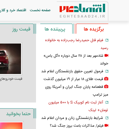
صفحه نخست
اقتصاد خرد و کلان
برگزیده ها
پربیننده ها
قیمت روز
فیلم قتل حمیدرضا رجب‌زاده به خانواده
رسید
شادمهر بعد از ۲۸ سال دوباره «گل یاس»
خواند
فرمول تعیین حقوق بازنشستگان اعلام شد
قیمت طلای ۱۸ عیار از ۱۹ میلیون گذشت
قیمت خودرو‌های
قطعنامه پایان جنگ ایران و آمریکا روی
میز ترامپ
آغاز ثبت نام کوییک S با ۵۰۰ میلیون
تومان+ لینک
حتما بخوانید
شرایط بازنشستگی زنان و مردان اعلام شد
فیلم/ مذاکرات باعث بروز جنگ شد؟