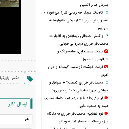
پدرش صابر آتشین
کالابرگ مرداد چه زمانی شارژ می‌شود؟ /
تغییر زمان واریز اعتبار برخی خانوارها به
شهریور
واکنش جنجالی زیدآبادی به اظهارات
محمدباقر خرازی درباره بی‌حجابی
قیمت ساعت اپل، سامسونگ و
شیائومی + جدول
قیمت گوشت گوسفند، گوساله و مرغ
امروز
عکس بازیگرا
محمدباقر خرازی کیست؟ + سوابق و
حواشی چهره جنجالی خاندان خرازی‌ها
فیلم / وداع تلخ مردم قم با داماد محبوب
ارسال نظر
مبتلا به سندرم داون
قوه قضاییه: محمدباقر خرازی به دادگاه
ویژه روحانیت احضار شد + ویدئو