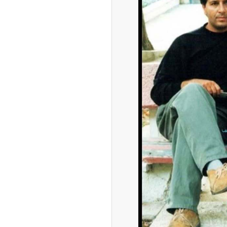
امتیاز واردات خودرو ۳ میلیارد تومان! / رانت
 خودرو چیست؟
چین از بمب افکن H-۶N با موشک هسته‌ای
ی کرد