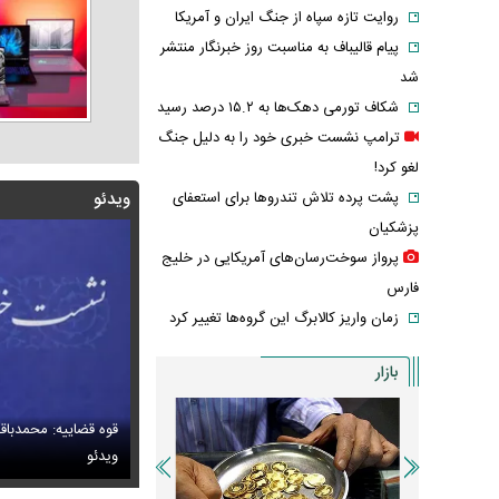
روایت تازه سپاه از جنگ ایران و آمریکا
پیام قالیباف به مناسبت روز خبرنگار منتشر
شد
شکاف تورمی دهک‌ها به ۱۵.۲ درصد رسید
ترامپ نشست خبری خود را به دلیل جنگ
لغو کرد!
پشت پرده تلاش تندروها برای استعفای
ویدئو
پزشکیان
پرواز سوخت‌رسان‌های آمریکایی در خلیج
فارس
زمان واریز کالابرگ این گروه‌ها تغییر کرد
بازار
قوه قضاییه: محمدباق
س/ خانه اعیان نشین در شمال تهران در دوران قاجار
 وداع تلخ مردم قم با داماد محبوب مبتلا به سندرم داون
ویدئو
عکس گوگوش در ۱۲ سالگی در کنار پدرش صابر 