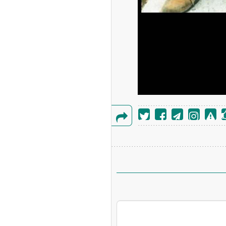
گزارش
خطا