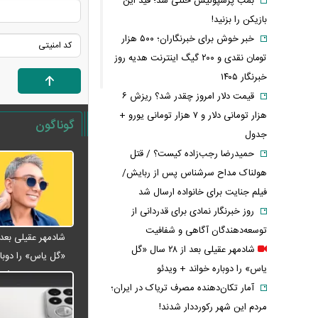
بمب پرسپولیس خنثی شد؛ قید این
بازیکن را بزنید!
خبر خوش برای خبرنگاران؛ ۵۰۰ هزار
تومان نقدی و ۲۰۰ گیگ اینترنت هدیه روز
خبرنگار ۱۴۰۵
قیمت دلار امروز چقدر شد؟ ریزش ۶
هزار تومانی دلار و ۷ هزار تومانی یورو +
گوناگون
جدول
حمیدرضا رجب‌زاده کیست؟ / قتل
هولناک مداح سرشناس پس از ربایش/
فیلم جنایت برای خانواده ارسال شد
روز خبرنگار نمادی برای قدردانی از
توسعه‌دهندگان آگاهی و شفافیت
شادمهر عقیلی بعد از ۲۸ سال «گل
«گل یاس» را دوبار
یاس» را دوباره خواند + ویدئو
ویدئو
آمار تکان‌دهنده مصرف تریاک در ایران؛
مردم این شهر رکورددار شدند!