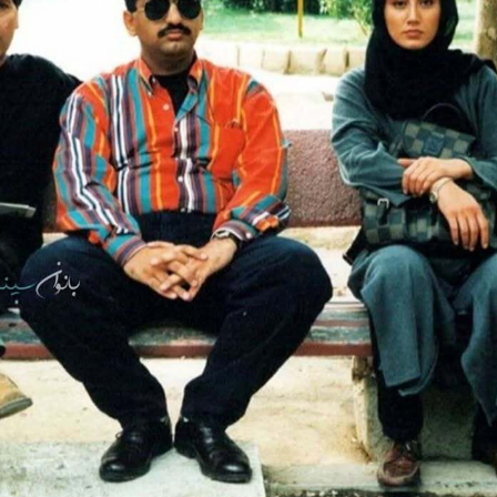
آغاز ثبت نام سایپا از امروز ۱۷ مرداد ۱۴۰۵؛
واردات خودرو گران‌تر شد/ جهش گواهی
میلیون تومان بخرید + لینک
اسقاط و محدودیت جدید در مناطق آزاد
جدید در بازار
فند؛ قدرت تهدید
رونمایی از پوکو M ۸ پاور با باتری ۸۰۰۰
 است؟
میلی‌آمپرساعتی
رونمای