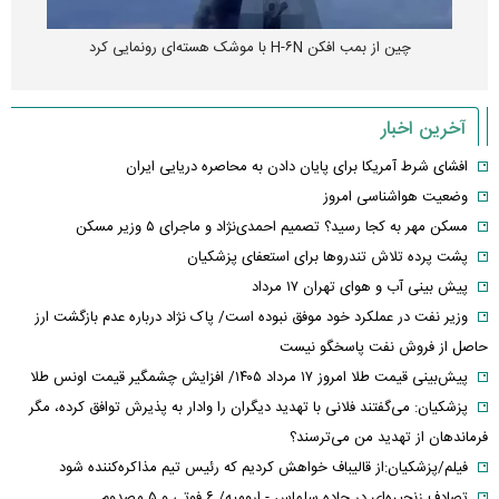
چین از بمب افکن H-۶N با موشک هسته‌ای رونمایی کرد
آخرین اخبار
افشای شرط آمریکا برای پایان دادن به محاصره دریایی ایران
وضعیت هواشناسی امروز
مسکن مهر به کجا رسید؟ تصمیم احمدی‌نژاد و ماجرای ۵ وزیر مسکن
پشت پرده تلاش تندروها برای استعفای پزشکیان
پیش بینی آب و هوای تهران ۱۷ مرداد
وزیر نفت در عملکرد خود موفق نبوده است/ پاک نژاد درباره عدم بازگشت ارز
حاصل از فروش نفت پاسخگو نیست
پیش‌بینی قیمت طلا امروز ۱۷ مرداد ۱۴۰۵/ افزایش چشمگیر قیمت اونس طلا
پزشکیان: می‌گفتند فلانی با تهدید دیگران را وادار به پذیرش توافق کرده، مگر
فرماندهان از تهدید من می‌ترسند؟
فیلم/پزشکیان:از قالیباف خواهش کردیم که رئیس تیم مذاکره‌کننده شود
تصادف زنجیره‌ای در جاده سلماس - ارومیه/ ۶ فوتی و ۵ مصدوم