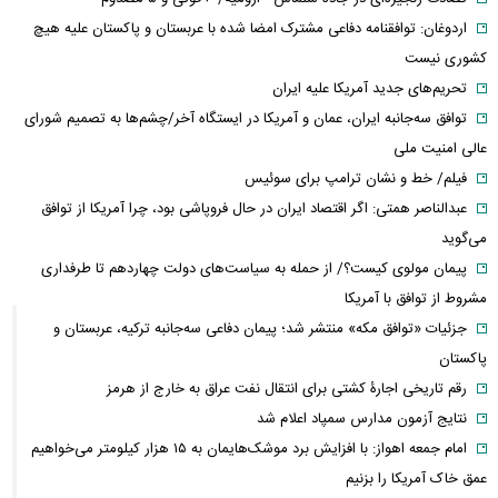
اردوغان: توافقنامه دفاعی مشترک امضا شده با عربستان و پاکستان علیه هیچ
کشوری نیست
تحریم‌های جدید آمریکا علیه ایران
توافق سه‌جانبه ایران، عمان و آمریکا در ایستگاه آخر/چشم‌ها به تصمیم شورای
عالی امنیت ملی
فیلم/ خط و نشان ترامپ برای سوئیس
عبدالناصر همتی: اگر اقتصاد ایران در حال فروپاشی بود، چرا آمریکا از توافق
می‌گوید
پیمان مولوی کیست؟/ از حمله به سیاست‌های دولت چهاردهم تا طرفداری
مشروط از توافق با آمریکا
جزئیات «توافق مکه» منتشر شد؛ پیمان دفاعی سه‌جانبه ترکیه، عربستان و
پاکستان
رقم تاریخی اجارۀ کشتی برای انتقال نفت عراق به خارج از هرمز
نتایج آزمون مدارس سمپاد اعلام شد
امام‌ جمعه اهواز: با افزایش برد موشک‌هایمان به ۱۵ هزار کیلومتر می‌خواهیم
عمق خاک آمریکا را بزنیم