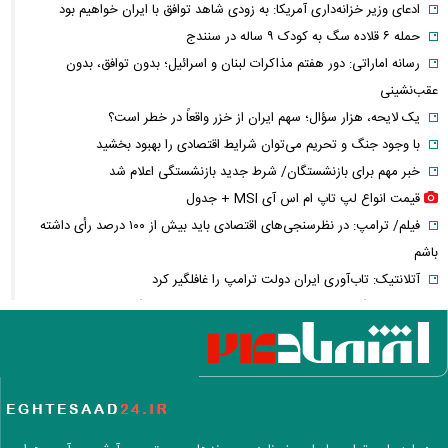
ادعای وزیر خزانه‌داری آمریکا: به زودی شاهد توافق با ایران خواهیم بود
حمله ۶ قلاده سگ به کودک ۹ ساله در سنندج
رسانه اماراتی: دور هفتم مذاکرات لبنان و اسرائیل؛ بدون توافق، بدون
عقب‌نشینی
یک لایحه، هزار سؤال؛ سهم ایران از خزر واقعاً در خطر است؟
با وجود جنگ و تحریم می‌توان شرایط اقتصادی را بهبود بخشید
خبر مهم برای بازنشستگان/ شرط جدید بازنشستگی اعلام شد
قیمت انواع لپ تاپ ام اس آی MSI + جدول
فیلم/ ترامپ: در نظرسنجی‌های اقتصادی باید بیش از ۱۰۰ درصد رأی داشته
باشم
آتلانتیک: تاب‌آوری ایران دولت ترامپ را غافلگیر کرد
پارادوکس گرانی و تورم در شمال ایران/ هزینه‌های زندگی ۲ برابری
تحلیل و پیش‌بینی بازار خودرو هفته سوم مرداد ۱۴۰۵
ریسک بزرگ استقلال روی آسانی با پنجره بسته
رشد ۴.۸ درصدی قیمت جهانی طلا در معاملات هفته
نقاش و تصویرگر برجسته ایرانی درگذشت
معاون عراقچی: در هیچ دوره‌ای هماهنگی بین میدان و دیپلماسی را مانند