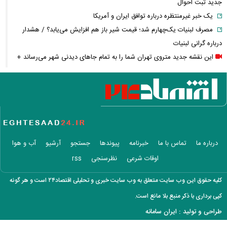
جدید ثبت احوال
یک خبر غیرمنتظره درباره توافق ایران و آمریکا
مصرف لبنیات یک‌چهارم شد؛ قیمت شیر باز هم افزایش می‌یابد؟ / هشدار
درباره گرانی لبنیات
این نقشه جدید متروی تهران شما را به تمام جاهای دیدنی شهر می‌رساند +
ویدئو
قیمت انواع دستگاه ماینر + جدول
خبر مهم سردار ابن‌الرضا درباره جنگ ایران و آمریکا: به‌زودی خواهند فهمید
معاملات ۶ ارز دیجیتال متوقف شد / چه رمزارزهایی در فهرست هستند؟
زمان پرداخت معوقات فروردین و اردیبهشت بازنشستگان اعلام شد؟
واردات خودرو از منطقه آزاد تهران؛ مناظره داغی که بازار خودرو را تحت تأثیر
درباره ما
تماس با ما
خبرنامه
پیوندها
جستجو
آرشیو
آب و هوا
قرار داد
اوقات شرعی
نظرسنجی
rss
پیش‌بینی جدید دویچه‌ بانک از قیمت طلا؛ آیا طلا به ۴۷۰۰ دلار می‌رسد؟
حقوق ۲۷۷۱ یورویی برای کارگران؛ کدام کشور رکورددار حداقل دستمزد شد؟
کلیه حقوق این وب سایت متعلق به وب سایت خبری و تحلیلی اقتصاد۲۴ است و هر گونه
نگاهی به آخرین وضعیت تنگه هرمز
کپی برداری با ذکر منبع بلا مانع است.
آغاز حذف یارانه نقدی و کالابرگ از مرداد ۱۴۰۵؛ چه کسانی دیگر یارانه
طراحی و تولید :
ایران سامانه
نمی‌گیرند؟