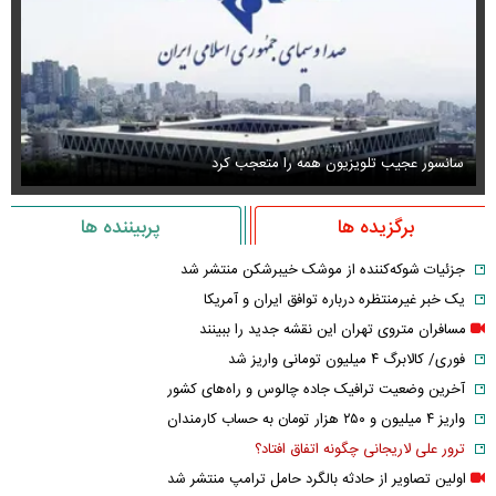
سانسور عجیب تلویزیون همه را متعجب کرد
اس
برگزیده ها
پربیننده ها
جزئیات شوکه‌کننده از موشک خیبرشکن منتشر شد
یک خبر غیرمنتظره درباره توافق ایران و آمریکا
مسافران متروی تهران این نقشه جدید را ببینند
فوری/ کالابرگ ۴ میلیون تومانی واریز شد
آخرین وضعیت ترافیک جاده چالوس و راه‌های کشور
واریز ۴ میلیون و ۲۵۰ هزار تومان به حساب کارمندان
ترور علی لاریجانی چگونه اتفاق افتاد؟
اولین تصاویر از حادثه بالگرد حامل ترامپ منتشر شد