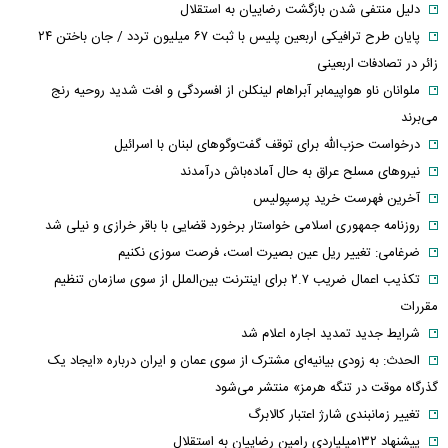
دلیل منتفی شدن بازگشت رضاییان به استقلال
پایان طرح ترافیکی اربعین پلیس با ثبت ۶۷ میلیون تردد / جان باختن ۲۴
زائر در تصادفات اربعینی
ملوانان ناو هواپیمابر آبراهام لینکلن از افسردگی و افت شدید روحیه رنج
می‌برند
درخواست حزب‌الله برای توقف گفت‌وگوهای لبنان با اسرائیل
نیروهای مسلح عراق به حال آماده‌باش درآمدند
آخرین فهرست خرید پرسپولیس
روزنامه جمهوری اسلامی خواستار برخورد قضایی با باقر خرازی و نیلی شد
ضرغامی: تغییر ریل عین بصیرت است، فرصت سوزی نکنیم
تکذیب اعمال ضریب ۲.۷ برای اینترنت بین‌الملل از سوی سازمان تنظیم
مقررات
شرایط جدید تمدید اجاره اعلام شد
الحدث: به زودی بیانیه‌ای مشترک از سوی عمان و ایران درباره «ایجاد یک
گذرگاه موقت در تنگه هرمز» منتشر می‌شود
تغییر زمانبندی‌ شارژ اعتبار کالابرگ
پیشنهاد ۱۳۲میلیاردی رامین رضاییان به استقلال