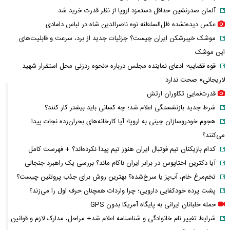
آلمان صدرنشین حداقل دستمزد اروپا از نظر قدرت خرید شد
عکس دیده‌نشده ظل‌السلطنه نوه ناصرالدین شاه در لباس دامادی
موشک خیبرشکن ایران چیست؟ جزئیات جدید از برد، سرعت و قابلیت‌های
این موشک
قوه قضاییه: ادعای نماینده مجلس درباره «نحوه ردزنی محل استقرار شهید
لاریجانی» صحت ندارد
قدرت‌نمایی تکاوران ارتش
شرط جدید بازنشستگی اعلام شد؛ چه کسانی باید بیشتر کار کنند؟
هجوم خودروسازان چینی به اروپا؛ آیا کارخانه‌های بحران‌زده نجات پیدا
می‌کنند؟
کدام بازیکنان تیم فوتبال ایران هنوز تیم پیدا نکرده‌اند؟ + فهرست کامل
آیا دکترین اختاپوس در برابر ایران ناکام ماند؟ بررسی یک راهبرد جنجالی
تخم‌مرغ خام، آب‌پز یا سرخ‌شده؟ بهترین روش برای جذب پروتئین چیست؟
پشت پرده خودکفایی دارویی؛ چرا واردات همچنان حرف اول را می‌زند؟
حمله خلبانان ایرانی به پایگاه آمریکا بدون GPS
شرایط تغییر نام خانوادگی و شناسنامه اعلام شد+ مراحل، مدارک لازم و قوانین