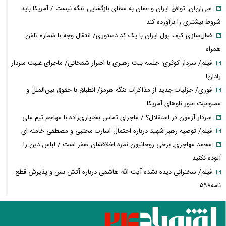
سی‌ان‌ان: توافق ایران و عمان به معنای بازگشایی تنگه نیست / آمریکا باید
شروط بیشتری را برآورده کند
فعال‌سازی کیف پول ایران با یک کد دستوری/ انتقال وجه با شماره تلفن
همراه
فیلم/ سردار کوثری: جلسه بیت رهبری با اصرار شمخانی/ ماجرای غیبت سردار
رادان!
فوری/ جزئیات جدید از مذاکرات تنگه هرمز/ انطباق با حقوق بین‌الملل و
ممنوعیت عبور ناوهای آمریکا
سردار آزمون در استقلال؟ / ماجرای تماس بختیاری‌زاده با مهاجم تیم ملی
فیلم/ توصیه رهبر شهید درباره احتمال اسارت مجتبی و مصطفی خامنه ای
محمد مهاجری: برخی روحانیون نمره اخلاقشان صفر است / لباس دین را
آلوده نکنید
فیلم/ سخنرانی دیده نشده آیت الله هاشمی درباره آتش بس و پذیرش قطع
نامه۵۹۸
کمبود دارو؛ از قفسه‌های خالی تا دلالان و بازار سیاه/ داروی چندصد هزار
تومانی، چند میلیونی فروخته می‌شود