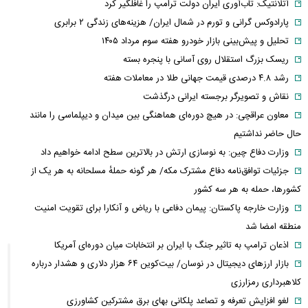
آتلانتیک: تاب‌آوری ایران دولت ترامپ را غافلگیر کرد
پارادوکس گرانی و تورم در شمال ایران/ هزینه‌های زندگی ۲ برابری
تحلیل و پیش‌بینی بازار خودرو هفته سوم مرداد ۱۴۰۵
ریسک بزرگ استقلال روی آسانی با پنجره بسته
رشد ۴.۸ درصدی قیمت جهانی طلا در معاملات هفته
نقاش و تصویرگر برجسته ایرانی درگذشت
معاون عراقچی: در هیچ دوره‌ای هماهنگی بین میدان و دیپلماسی را مانند
حال حاضر نداشتیم
وزارت دفاع چین: به نوسازی ارتش در بالاترین سطح ادامه خواهیم داد
جزئیات توافق‌نامه دفاع مشترک مکه/ هر گونه حملهٔ مسلحانه به هر یک از
کشورها، حمله به هر سه کشور
وزارت خارجه پاکستان: پیمان دفاعی با ریاض و آنکارا برای تقویت امنیت
منطقه امضا شد
اذعان ترامپ به تاثیر جنگ با ایران بر انتخابات میان دوره‌ای آمریکا
بازار ارزهای دیجیتال در نوسان/ بیت‌کوین ۶۴ هزار دلاری و هشدار درباره
کلاهبرداری رمزارزی
لغو افزایش تعرفه و تصاعد پلکانی بهای برق مشترکین کشاورزی