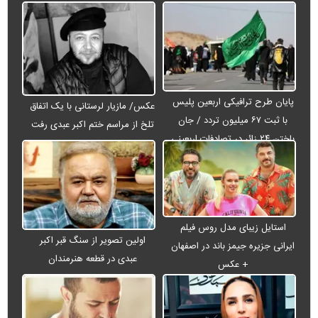
پایان طرح ترافیکی اربعین پلیس
عکس/ مازیار لرستانی با یک اتفاق
با ثبت ۶۷ میلیون تردد / جان
تلخ از مراسم ختم اکبر عبدی رفت
باختن ۲۴ زائر در تصادفات اربعینی
استایل زیبای مدل روس فیلم
اولین تصویر از سنگ قبر اکبر
ایرانی جزیره جیمز باند در اصفهان
عبدی در قطعه هنرمندان
+ عکس