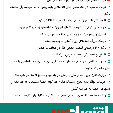
قیمت انواع لپ تاپ ام اس آی MSI + جدول
فیلم/ ترامپ: در نظرسنجی‌های اقتصادی باید بیش از ۱۰۰ درصد رأی داشته
باشم
آتلانتیک: تاب‌آوری ایران دولت ترامپ را غافلگیر کرد
پارادوکس گرانی و تورم در شمال ایران/ هزینه‌های زندگی ۲ برابری
تحلیل و پیش‌بینی بازار خودرو هفته سوم مرداد ۱۴۰۵
ریسک بزرگ استقلال روی آسانی با پنجره بسته
رشد ۴.۸ درصدی قیمت جهانی طلا در معاملات هفته
نقاش و تصویرگر برجسته ایرانی درگذشت
معاون عراقچی: در هیچ دوره‌ای هماهنگی بین میدان و دیپلماسی را مانند
حال حاضر نداشتیم
وزارت دفاع چین: به نوسازی ارتش در بالاترین سطح ادامه خواهیم داد
جزئیات توافق‌نامه دفاع مشترک مکه/ هر گونه حملهٔ مسلحانه به هر یک از
کشورها، حمله به هر سه کشور
وزارت خارجه پاکستان: پیمان دفاعی با ریاض و آنکارا برای تقویت امنیت
منطقه امضا شد
اذعان ترامپ به تاثیر جنگ با ایران بر انتخابات میان دوره‌ای آمریکا