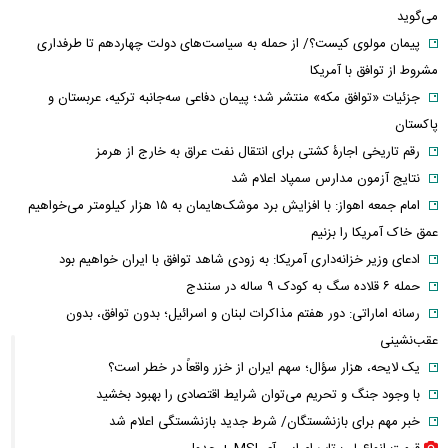
می‌گوید
پیمان مولوی کیست؟/ از حمله به سیاست‌های دولت چهاردهم تا طرفداری
مشروط از توافق با آمریکا
جزئیات «توافق مکه» منتشر شد؛ پیمان دفاعی سه‌جانبه ترکیه، عربستان و
پاکستان
رقم تاریخی اجارۀ کشتی برای انتقال نفت عراق به خارج از هرمز
نتایج آزمون مدارس سمپاد اعلام شد
امام‌ جمعه اهواز: با افزایش برد موشک‌هایمان به ۱۵ هزار کیلومتر می‌خواهیم
عمق خاک آمریکا را بزنیم
ادعای وزیر خزانه‌داری آمریکا: به زودی شاهد توافق با ایران خواهیم بود
حمله ۶ قلاده سگ به کودک ۹ ساله در سنندج
رسانه اماراتی: دور هفتم مذاکرات لبنان و اسرائیل؛ بدون توافق، بدون
عقب‌نشینی
یک لایحه، هزار سؤال؛ سهم ایران از خزر واقعاً در خطر است؟
با وجود جنگ و تحریم می‌توان شرایط اقتصادی را بهبود بخشید
خبر مهم برای بازنشستگان/ شرط جدید بازنشستگی اعلام شد