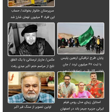
سرپرستان خانوار بخوانند/ حساب
این افراد ۴ میلیون تومان شارژ شد
پایان طرح ترافیکی اربعین پلیس
عکس/ مازیار لرستانی با یک اتفاق
با ثبت ۶۷ میلیون تردد / جان
تلخ از مراسم ختم اکبر عبدی رفت
باختن ۲۴ زائر در تصادفات اربعینی
استایل زیبای مدل روس فیلم
اولین تصویر از سنگ قبر اکبر
ایرانی جزیره جیمز باند در اصفهان