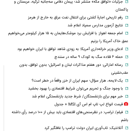
جزئیات «توافق مکه» منتشر شد؛ پیمان دفاعی سه‌جانبه ترکیه، عربستان و
پاکستان
رقم تاریخی اجارۀ کشتی برای انتقال نفت عراق به خارج از هرمز
نتایج آزمون مدارس سمپاد اعلام شد
امام‌ جمعه اهواز: با افزایش برد موشک‌هایمان به ۱۵ هزار کیلومتر می‌خواهیم
عمق خاک آمریکا را بزنیم
ادعای وزیر خزانه‌داری آمریکا: به زودی شاهد توافق با ایران خواهیم بود
حمله ۶ قلاده سگ به کودک ۹ ساله در سنندج
رسانه اماراتی: دور هفتم مذاکرات لبنان و اسرائیل؛ بدون توافق، بدون
عقب‌نشینی
یک لایحه، هزار سؤال؛ سهم ایران از خزر واقعاً در خطر است؟
با وجود جنگ و تحریم می‌توان شرایط اقتصادی را بهبود بخشید
خبر مهم برای بازنشستگان/ شرط جدید بازنشستگی اعلام شد
قیمت انواع لپ تاپ ام اس آی MSI + جدول
فیلم/ ترامپ: در نظرسنجی‌های اقتصادی باید بیش از ۱۰۰ درصد رأی داشته
باشم
آتلانتیک: تاب‌آوری ایران دولت ترامپ را غافلگیر کرد