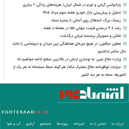
پارادوکس گرانی و تورم در شمال ایران/ هزینه‌های زندگی ۲ برابری
تحلیل و پیش‌بینی بازار خودرو هفته سوم مرداد ۱۴۰۵
ریسک بزرگ استقلال روی آسانی با پنجره بسته
رشد ۴.۸ درصدی قیمت جهانی طلا در معاملات هفته
نقاش و تصویرگر برجسته ایرانی درگذشت
معاون عراقچی: در هیچ دوره‌ای هماهنگی بین میدان و دیپلماسی را مانند
حال حاضر نداشتیم
وزارت دفاع چین: به نوسازی ارتش در بالاترین سطح ادامه خواهیم داد
جزئیات توافق‌نامه دفاع مشترک مکه/ هر گونه حملهٔ مسلحانه به هر یک از
کشورها، حمله به هر سه کشور
وزارت خارجه پاکستان: پیمان دفاعی با ریاض و آنکارا برای تقویت امنیت
منطقه امضا شد
اذعان ترامپ به تاثیر جنگ با ایران بر انتخابات میان دوره‌ای آمریکا
بازار ارزهای دیجیتال در نوسان/ بیت‌کوین ۶۴ هزار دلاری و هشدار درباره
کلاهبرداری رمزارزی
لغو افزایش تعرفه و تصاعد پلکانی بهای برق مشترکین کشاورزی
درباره ما
تماس با ما
خبرنامه
پیوندها
جستجو
آرشیو
آب و هوا