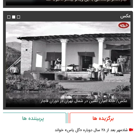
عکس
عکس/ خانه اعیان نشین در شمال تهران در دوران قاجار
قیمت
برگزیده ها
پربیننده ها
شادمهر بعد از ۲۸ سال دوباره «گل یاس» خواند