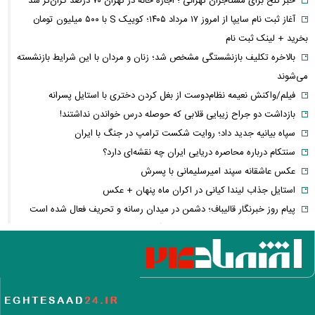
خبر تلخ برای مستاجران تهرانی ؛ اجاره خانه در تهران ۷۰ درصد گران‌تر شد
آغاز ثبت نام سایپا از امروز ۱۷ مرداد ۱۴۰۵؛ کوییک S با ۵۰۰ میلیون تومان
بخرید + لینک ثبت نام
بالاخره تکلیف بازنشستگی مشخص شد؛ زنان و مردان با این شرایط بازنشسته
می‌شوند
فیلم/واکنش نعیمه نظام‌دوست از بغل کردن دختری با استایل پسرانه
بازداشت دو جراح زیبایی قلابی که حوصله درس خواندن نداشتند!
سپاه بیانیه جدید داد؛ روایت شکست ترامپ در جنگ با ایران
سنتکام درباره محاصره دریایی ایران چه نقشه‌ای دارد؟
عکس عاشقانه سپند امیرسلیمانی با پسرش
استایل جذاب لیندا کیانی در اکران ماه پنهان + عکس
پیام روز خبرنگار قالیباف؛ دشمن در میدان رسانه و تحریف فعال شده است
تورم به کدام خانوارها بیشتر فشار می‌آورد؟ شکاف ۱۵.۲ درصدی دهک‌ها
عکس/ خانه اعیان نشین در شمال تهران در دوران قاجار
طلا یا دلار یا بورس؛ سرمایه‌گذاران به دنبال امن‌ترین پناهگاه سرمایه‌اند
روش شارژ کردن گوشی بدون نیاز به پریز برق
بورس دوباره سبزپوش شد/ شاخص هم‌وزن به بازدهی ۶۱ درصدی رسید