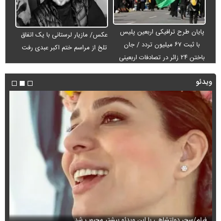
پایان طرح ترافیکی اربعین پلیس
عکس/ مازیار لرستانی با یک اتفاق
با ثبت ۶۷ میلیون تردد / جان
تلخ از مراسم ختم اکبر عبدی رفت
باختن ۲۴ زائر در تصادفات اربعینی
ویدئو
فیلم/سحر دولتشاهی با این ویدئو بیشتر محبوب شد
فی