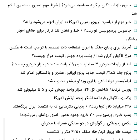
حقوق بازنشستگان چگونه محاسبه می‌شود؟ | شرط مهم تعیین مستمری اعلام
شد
خبر مهم از ترامپ؛ نیروی زمینی آمریکا به ایران اعزام می‌شود یا نه؟
جاسوس پرسپولیس لو رفت؟ / خط و نشان تند تارتار برای افشای اخبار
رختکن
آمریکا برای پایان جنگ با ایران قطعنامه داد؛ تصمیم با ترامپ است + عکس
مرغ ناگهان گران شد! / پشت‌پرده جهش قیمت مرغ چیست؟
امتیاز واردات خودرو ۳ میلیارد تومان! / رانت جدید در بازار خودرو چیست؟
برنج چند شد؟/ قیمت جدید برنج ایرانی، هندی و پاکستانی اعلام شد
فیلم/سحر دولتشاهی با این ویدئو بیشتر محبوب شد
بورس ترکاند/ شاخص کل ۱۲۴ هزار واحد جهش کرد و ۵.۵ میلیونی شد
برکناری ناگهانی فرمانده لشکر پنجم ارتش آمریکا
۲۲۸ میلیارد دلار کجا رفت؟ / ردیابی دلارهایی که به اقتصاد ایران برنگشتند
بمب خبری پرسپولیس؛ ۲ خرید جدید همین امروز رونمایی می‌شوند!
عکس زیرخاکی از گوگوش در دو سالگی همراه با مادرش
قیمت طلا پرواز کرد/ طلا سقف ۴۳۵۰ دلار را شکست