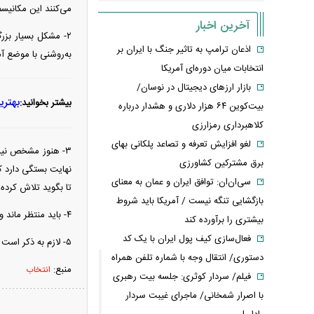
می‌کنند این مکانیس
آخرین اخبار
۲- مشکل بسیار بز
اذعان ترامپ به تاثیر جنگ با ایران بر
به‌روشنی با موضع آ
انتخابات میان دوره‌ای آمریکا
بازار ارزهای دیجیتال در نوسان/
بهتری
بیشتر بخوانید:
بیت‌کوین ۶۴ هزار دلاری و هشدار درباره
کلاهبرداری رمزارزی
لغو افزایش تعرفه و تصاعد پلکانی بهای
۳- هنوز مشخص نیست
برق مشترکین کشاورزی
نهایت بستگی دارد که
سی‌ان‌ان: توافق ایران و عمان به معنای
تا بگوید تلاش کرده 
بازگشایی تنگه نیست / آمریکا باید شروط
۴- باید منتظر ماند و دید.
بیشتری را برآورده کند
فعال‌سازی کیف پول ایران با یک کد
۵- لازم به ذکر است که این پیش‌نویس اکنون به‌طور مشترک از سوی چین و روسیه ارائه شده است.»
دستوری/ انتقال وجه با شماره تلفن همراه
منبع:
انتخاب
فیلم/ سردار کوثری: جلسه بیت رهبری
با اصرار شمخانی/ ماجرای غیبت سردار