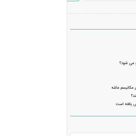
گزارش
خطا
و می شود؟
د؟