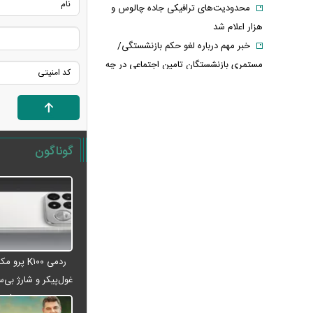
محدودیت‌های ترافیکی جاده چالوس و
هزار اعلام شد
خبر مهم درباره لغو حکم بازنشستگی/
مستمری بازنشستگان تامین اجتماعی در چه
شرایطی قطع می‌شود؟
فوری/ توافق ایران و عمان درباره
بازگشایی تنگه هرمز
سد دفاعی ریاض مستحکم می‌شود/
گوناگون
ترکیه، عربستان و پاکستان در آستانه پیمان
دفاعی + جرئیات
دردسر جدید همسر نتانیاهو/ از فریاد و
توهین تا درخواست ۳۰۰ هزار شکل غرامت
ترامپ:ذخایر تقریبا نامحدود داریم، اما
برخی مهمات کم شده! / ونس یا روبیو کدام
ردمی K۱۰۰ پ
گزینه محبوب ترامپ است؟
غول‌پیکر و شارژ بی‌سی
حزب قوات اللبنانیه؛ از همکاری با
می‌شود
اسرائیل تا مخالفت با ایران / پرونده