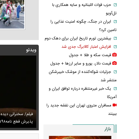
حزب قوات اللبنانیه و سایه همکاری با
تل‌آویو
ایران در جنگ، چگونه امنیت غذایی را
تامین کرد؟
بیشترین تورم تاریخ ایران برای دهک دوم
افزایش اعتبار کالابرگ جدی شد
ویدئو
قیمت سکه و طلا + جدول
قیمت دلار، یورو و سایر ارز‌ها + جدول
جزئیات شوکه‌کننده از موشک خیبرشکن
منتشر شد
یک خبر غیرمنتظره درباره توافق ایران و
آمریکا
مسافران متروی تهران این نقشه جدید را
ببینند
توصیه رهبر شهید درباره احتمال اسارت مجتبی و مصطفی
فیلم/ سخنرانی دیده
ای
تایل جدید صابر ابر در فضای مجازی پربازدید شد
پذیرش قطع نامه۵۹۸
عکس دیده‌نشده 
بازار