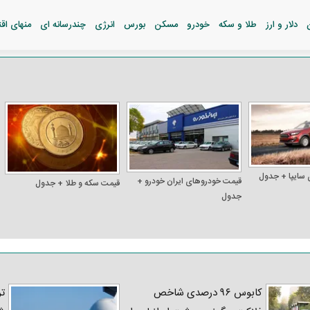
دلار و ارز
طلا و سکه
خودرو
مسکن
بورس
انرژی
چندرسانه ای
منهای اق
 سایپا + جدول
قیمت خودرو‌های ایران خودرو +
قیمت سکه و طلا + جدول
جدول
کابوس ۹۶ درصدی شاخص
تر