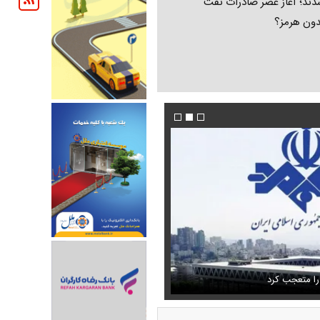
ند؛ آغاز عصر صادرات نفت
دون هرمز؟
 حذف نمی‌کردیم، قطعاً قحطی
فیلم/ توصیه رهبر شهید درباره احتمال اسارت م
را متعجب کرد
خامنه ای
استایل جدید صابر ابر در فضای مجازی پرباز