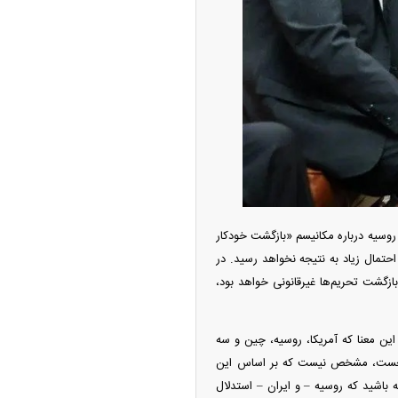
ه آزاد تهران؛ مناظره
ا تحت تأثیر قرار داد
وسیه درباره مکانیسم «بازگشت خودکار
یی (E۳) و آمریکا نزدیک‌تر است، اما به احتمال زیاد به نتیجه نخواهد رسید. در
 تمدید قطعنامه ۲۲۳۱ شورای امنیت مکانیسم بازگشت تحریم‌ها غیرقانونی خواهد بود،
 این معنا که آمریکا، روسیه، چین و سه
چین از بمب افکن H-۶N با موشک هسته‌ای
: نخست، مشخص نیست که بر اساس این
ی کرد
 باشید که روسیه – و ایران – استدلال