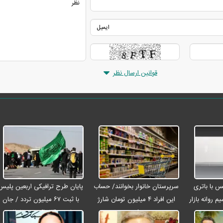
قوانین ارسال نظر
رو مکس با باتری
سرپرستان خانوار بخوانند/ حساب
پایان طرح ترافیکی اربعین پلیس
م روانه بازار
این افراد ۴ میلیون تومان شارژ
با ثبت ۶۷ میلیون تردد / جان
شد
باختن ۲۴ زائر در تصادفات