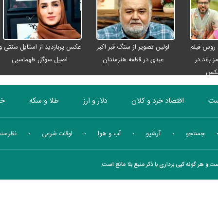
اربعینی
 روس فیلم
اولین تصویر از سنگ قبر اکبر
عکس پربازدید از استایل سنتی و
ز باند در
عبدی در قطعه هنرمندان
اصیل سوگل طهماسبی
عکس
ست
اقتصاد خرد و کلان
دلار و ارز
طلا و سکه
خو
بورس
انرژی
چندرسانه ای
منهای اقتصاد
جستجو
آرشیو
آب و هوا
اوقات شرعی
نظرسن