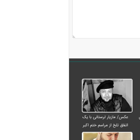
عکس/ مازیار لرستانی با یک
اتفاق تلخ از مراسم ختم اکبر
عبدی رفت