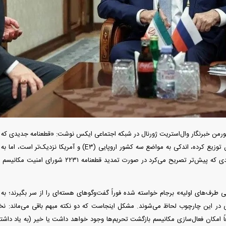
دید شد/ اولین
هجوم خودروسازان چینی به اروپا؛ آیا
واردات خودرو از منطق
 سیاسی + جدول
کارخانه‌های بحران‌زده نجات پیدا می‌کنند؟
داغی که بازار خودرو ر
رمن خبرنگار وال‌استریت ژورنال در شبکه اجتماعی ایکس نوشت: «قطعنامه جدیدی که ر
تحریم‌ها» علیه ایران توزیع کرده، اندکی به مواضع سه کشور اروپا
این پیش‌نویس، بندی که پیش‌تر تصریح می‌کرد در صورت
می طرف‌های اولیه» برجام خواسته شده فوراً گفت‌و‌گو‌های هسته‌ای را از سر بگیرند؛ به
فند؛ قدرت تهدید
رونمایی از پوکو M ۸ پاور با باتری ۸۰۰۰
 در این چارچوب لحاظ می‌شوند. مشکل اینجاست که دو نکته مبهم باقی می‌ماند
 است؟
میلی‌آمپرساعتی
رونمای
اً امکان فعال‌سازی مکانیسم بازگشت تحریم‌ها وجود خواهد داشت یا خیر (به یاد داشته