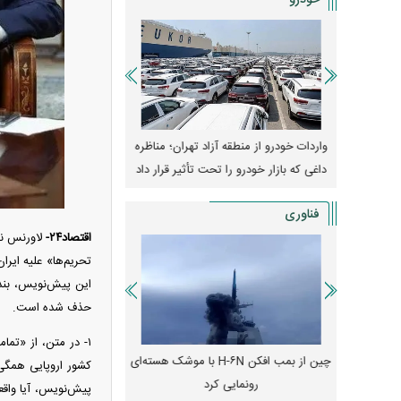
خودرو
وپا؛ آیا
واردات خودرو از منطقه آزاد تهران؛ مناظره
قیمت خودرو وارد فاز ج
دا می‌کنند؟
داغی که بازار خودرو را تحت تأثیر قرار داد
واکنش بازار به تحولات
فناوری
اقتصاد۲۴-
لاورنس نو
حذف شده است.
۱- در متن، از «تما
رونمایی از پوکو M ۸ پاور با باتری ۸۰۰۰
چین از بمب افکن H-۶N با موشک هسته‌ای
پهپاد رهگیر یا موشک پدا
کشور اروپایی همگی
رونمایی کرد
کدامیک بیشتر
پیش‌نویس، آیا واقع