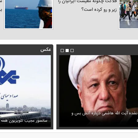
فلاکت چگونه معیشت ایرانیان را
شد
زیر و رو کرده است؟
ب
عکس
 نشده آیت الله هاشمی درباره آتش بس و
فیلم/ پزشکیان: اگر ارز ترجیحی را
ظل‌السلطنه نوه ناصرالدین شاه در لباس دامادی
پیش می‌آمد
سانسور عجیب تلویزیون همه 