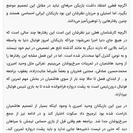
اگرچه قطبی اعتقاد داشت بازیکن حرفه‌ای نباید در مقابل این تصمیم موضع
بگیرد، اما استیلی و مرزبان نظرشان این بود بازیکنان ایرانی احساسی هستند و
چنین رفتار‌هایی را توهین‌آمیز می‌دانند.
اگرچه کارشناسان فعلی نیز نظرشان این است این رفتار‌ها چند سالی است که
در هیچ جای دنیا اجرا نمی‌شود؛ چراکه بازیکنان امروز فوتبال دنیا به واسطه
درآمد بالایی که دارند دیگر به مانند گذشته تابع هر تصمیمی در تیم خود نیستند
و به نوعی کنترل آنها سخت‌تر شده است. اما در این فصل مشابه این رفتار‌ها را
از وحید هاشمیان در تمرینات سرخ‌پوشان می‌بینیم. نفراتی مثل وحید امیری،
محمدحسین صادقی، مجتبی فخریان و بعضاً علیرضا عنایت‌زاده، یعقوب براجعه
و... از ابتدای فصل تا حالا چند بار از سوی هاشمیان در بخش مهم تمرین که
فوتبال درون‌تیمی است به پشت دروازه فراخوانده شده تا به بازی تنیس فوتبال
بپردازند.
در بین این بازیکنان وحید امیری با وجود اینکه بسیار از تصمیم هاشمیان
ناراحت شده بود ترجیح داد سکوت اختیار کند و در ادامه نیز از جمع
سرخ‌پوشان جدا شد. براجعه هم وقتی قبل از بازی حساس تیمش با سپاهان
دید که حتی در لیست ذخیره‌ها جایی ندارد و باید پشت دروازه تمرین کند،