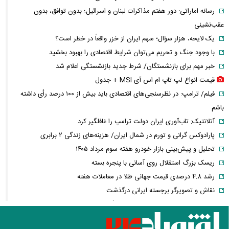
رسانه اماراتی: دور هفتم مذاکرات لبنان و اسرائیل؛ بدون توافق، بدون
عقب‌نشینی
یک لایحه، هزار سؤال؛ سهم ایران از خزر واقعاً در خطر است؟
با وجود جنگ و تحریم می‌توان شرایط اقتصادی را بهبود بخشید
خبر مهم برای بازنشستگان/ شرط جدید بازنشستگی اعلام شد
قیمت انواع لپ تاپ ام اس آی MSI + جدول
فیلم/ ترامپ: در نظرسنجی‌های اقتصادی باید بیش از ۱۰۰ درصد رأی داشته
باشم
آتلانتیک: تاب‌آوری ایران دولت ترامپ را غافلگیر کرد
پارادوکس گرانی و تورم در شمال ایران/ هزینه‌های زندگی ۲ برابری
تحلیل و پیش‌بینی بازار خودرو هفته سوم مرداد ۱۴۰۵
ریسک بزرگ استقلال روی آسانی با پنجره بسته
رشد ۴.۸ درصدی قیمت جهانی طلا در معاملات هفته
نقاش و تصویرگر برجسته ایرانی درگذشت
معاون عراقچی: در هیچ دوره‌ای هماهنگی بین میدان و دیپلماسی را مانند
حال حاضر نداشتیم