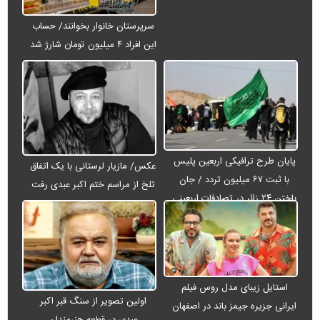
سرپرستان خانوار بخوانند/ حساب
این افراد ۴ میلیون تومان شارژ شد
پایان طرح ترافیکی اربعین پلیس
عکس/ مازیار لرستانی با یک اتفاق
با ثبت ۶۷ میلیون تردد / جان
تلخ از مراسم ختم اکبر عبدی رفت
باختن ۲۴ زائر در تصادفات اربعینی
استایل زیبای مدل روس فیلم
اولین تصویر از سنگ قبر اکبر
ایرانی جزیره جیمز باند در اصفهان
عبدی در قطعه هنرمندان