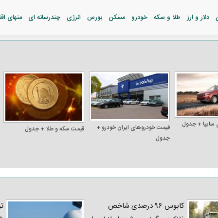
دلار و ارز
طلا و سکه
خودرو
مسکن
بورس
انرژی
چندرسانه ای
منهای اق
 سایپا + جدول
قیمت خودرو‌های ایران خودرو +
قیمت سکه و طلا + جدول
جدول
کابوس ۹۶ درصدی شاخص
تر