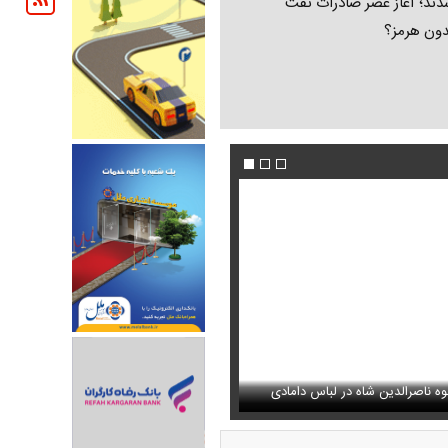
ند؛ آغاز عصر صادرات نفت
دون هرمز؟
ه هاشمی درباره آتش بس و
را متعجب کرد
فیلم/ خط و نشان ترامپ برای سوئیس
استایل جدید صابر ابر در فضای مجازی پرباز