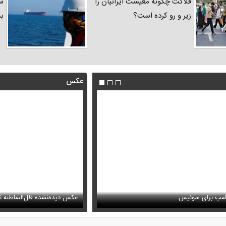
فلاکت چگونه معیشت ایرانیان را
شد
زیر و رو کرده است؟
ب
عکس
هید درباره احتمال اسارت مجتبی و مصطفی
فیلم/ سخنرانی دیده نشده آیت الل
ظل‌السلطنه نوه ناصرالدین شاه در لباس دامادی
پذیرش قطع نامه۵۹۸
سانسور عجیب تلویزیون همه 