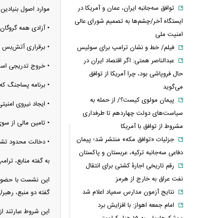
توافق سه‌جانبه ایران، عمان و آمریکا در
موارد اصول بنیادین ا
ایستگاه آخر/چشم‌ها به تصمیم شورای عالی
• آزادی همه گروگان‌
امنیت ملی
• برقراری آتش‌بس د
فیلم/ خط و نشان ترامپ برای سوئیس
عبدالناصر همتی: اگر اقتصاد ایران در
• خروج تدریجی اسرائ
حال فروپاشی بود، چرا آمریکا از توافق
• برنامه پساجنگ که
می‌گوید
پیمان مولوی کیست؟/ از حمله به
• ایجاد نیروی امنیت
سیاست‌های دولت چهاردهم تا طرفداری
• تامین مالی از سو
مشروط از توافق با آمریکا
جزئیات «توافق مکه» منتشر شد؛ پیمان
• دخالت محدود تشک
دفاعی سه‌جانبه ترکیه، عربستان و پاکستان
به گفته منابع، ترا
رقم تاریخی اجارۀ کشتی برای انتقال
نفت عراق به خارج از هرمز
این نشست با حضور ر
نتایج آزمون مدارس سمپاد اعلام شد
گفته دو منبع، رهبر
امام‌ جمعه اهواز: با افزایش برد
این شروط عبارتند از: