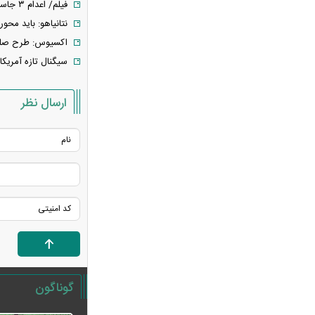
فیلم/ اعدام ۳ جاسوس اسرائیل در غزه
بالاترین سطح ادامه خواهیم داد
نتانیاهو: باید محور 
جزئیات توافق‌نامه دفاع مشترک مکه/ هر
اکسیوس: طرح صلح 
گونه حملهٔ مسلحانه به هر یک از کشورها،
سیگنال تازه آمریکا 
حمله به هر سه کشور
وزارت خارجه پاکستان: پیمان دفاعی با
ارسال نظر
ریاض و آنکارا برای تقویت امنیت منطقه
امضا شد
اذعان ترامپ به تاثیر جنگ با ایران بر
انتخابات میان دوره‌ای آمریکا
بازار ارزهای دیجیتال در نوسان/
بیت‌کوین ۶۴ هزار دلاری و هشدار درباره
کلاهبرداری رمزارزی
لغو افزایش تعرفه و تصاعد پلکانی بهای
برق مشترکین کشاورزی
سی‌ان‌ان: توافق ایران و عمان به معنای
گوناگون
بازگشایی تنگه نیست / آمریکا باید شروط