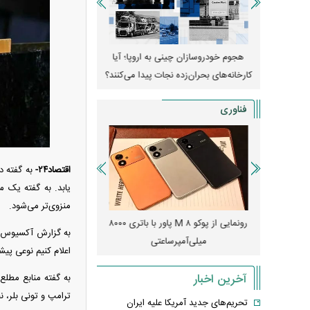
وپا؛ آیا
واردات خودرو از منطقه آزاد تهران؛ مناظره
قیمت خودرو وارد فاز ج
دا می‌کنند؟
داغی که بازار خودرو را تحت تأثیر قرار داد
واکنش بازار به تحولات
فناوری
اقتصاد۲۴-
به گفته د
یابد. به گفته یک م
منزوی‌تر می‌شود.
رونمایی از پوکو M ۸ پاور با باتری ۸۰۰۰
چین از بمب افکن H-۶N با موشک هسته‌ای
پهپاد رهگیر یا موشک پدا
به گزارش آکسیوس، اس
رونمایی کرد
کدامیک بیشتر
اعلام کنیم نوعی پ
آخرین اخبار
به گفته منابع مطلع
ترامپ و تونی بلر، ن
تحریم‌های جدید آمریکا علیه ایران