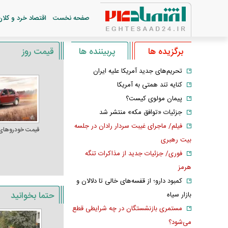
صفحه نخست
اقتصاد خرد و کلان
برگزیده ها
پربیننده ها
قیمت روز
تحریم‌های جدید آمریکا علیه ایران
کنایه تند همتی به آمریکا
پیمان مولوی کیست؟
جزئیات «توافق مکه» منتشر شد
فیلم/ ماجرای غیبت سردار رادان در جلسه
قیمت خودرو‌های
بیت رهبری
فوری/ جزئیات جدید از مذاکرات تنگه
هرمز
کمبود دارو؛ از قفسه‌های خالی تا دلالان و
حتما بخوانید
بازار سیاه
مستمری بازنشستگان در چه شرایطی قطع
می‌شود؟