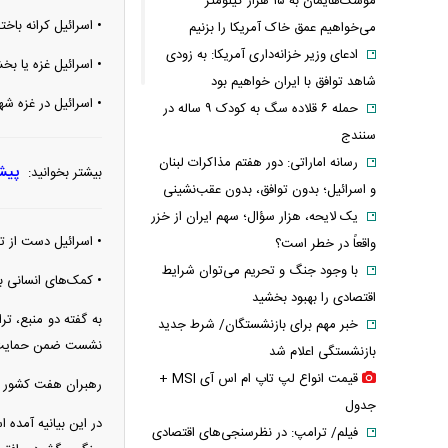
موشک‌هایمان به ۱۵ هزار کیلومتر
• اسرائیل کرانه باخت
می‌خواهیم عمق خاک آمریکا را بزنیم
ادعای وزیر خزانه‌داری آمریکا: به زودی
• اسرائیل غزه یا بخ
شاهد توافق با ایران خواهیم بود
• اسرائیل در غزه شه
حمله ۶ قلاده سگ به کودک ۹ ساله در
سنندج
رسانه اماراتی: دور هفتم مذاکرات لبنان
پیش
بیشتر بخوانید:
و اسرائیل؛ بدون توافق، بدون عقب‌نشینی
یک لایحه، هزار سؤال؛ سهم ایران از خزر
• اسرائیل دست از 
واقعاً در خطر است؟
با وجود جنگ و تحریم می‌توان شرایط
• کمک‌های انسانی به
اقتصادی را بهبود بخشید
به گفته دو منبع، ت
خبر مهم برای بازنشستگان/ شرط جدید
نشست ضمن حمایت از
بازنشستگی اعلام شد
قیمت انواع لپ تاپ ام اس آی MSI +
رهبران هفت کشور عر
جدول
در این بیانیه آمده 
فیلم/ ترامپ: در نظرسنجی‌های اقتصادی