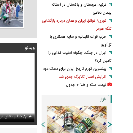
ترکیه، عربستان و پاکستان در آستانه
پیمان دفاعی
فوری/ توافق ایران و عمان درباره بازگشایی
تنگه هرمز
حزب قوات اللبنانیه و سایه همکاری با
تل‌آویو
ویدئو
ایران در جنگ، چگونه امنیت غذایی را
تامین کرد؟
بیشترین تورم تاریخ ایران برای دهک دوم
افزایش اعتبار کالابرگ جدی شد
قیمت سکه و طلا + جدول
بازار
فیلم/ توصیه رهبر ش
خط و نشان ترامپ برای سوئیس
تایل جدید صابر ابر در فضای مجازی پربازدید شد
خامنه ای
عکس دیده‌نشده 