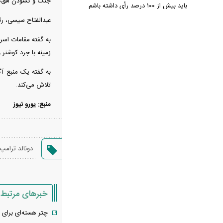
جنگ و گشودن افق‌های
باید بیش از ۱۰۰ درصد رأی داشته باشم
آتلانتیک: تاب‌آوری ایران دولت ترامپ
عبدالفتاح سیسی، رئ
را غافلگیر کرد
به گفته مقامات اسرا
پارادوکس گرانی و تورم در شمال ایران/
زمینه با جرد کوشنر 
هزینه‌های زندگی ۲ برابری
به گفته یک منبع آگ
تحلیل و پیش‌بینی بازار خودرو هفته
تلاش می‌کند.
سوم مرداد ۱۴۰۵
ریسک بزرگ استقلال روی آسانی با
منبع: یورو نیوز
پنجره بسته
رشد ۴.۸ درصدی قیمت جهانی طلا در
معاملات هفته
دونالد ترامپ
نقاش و تصویرگر برجسته ایرانی
درگذشت
معاون عراقچی: در هیچ دوره‌ای
خبرهای مرتبط
هماهنگی بین میدان و دیپلماسی را مانند
حال حاضر نداشتیم
چتر هسته‌ای برای ر
وزارت دفاع چین: به نوسازی ارتش در