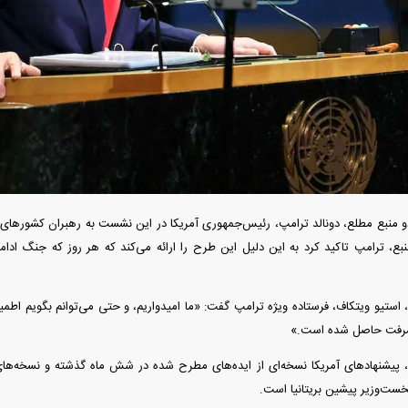
دید شد/ اولین
هجوم خودروسازان چینی به اروپا؛ آیا
واردات خودرو از منطق
 سیاسی + جدول
کارخانه‌های بحران‌زده نجات پیدا می‌کنند؟
داغی که بازار خودرو ر
و منبع مطلع، دونالد ترامپ، رئیس‌جمهوری آمریکا در این نشست به رهبران کشور‌های 
نبع، ترامپ تاکید کرد به این دلیل این طرح را ارائه می‌کند که هر روز که جنگ ادامه
فند؛ قدرت تهدید
رونمایی از پوکو M ۸ پاور با باتری ۸۰۰۰
تیو ویتکاف، فرستاده ویژه ترامپ گفت: «ما امیدواریم، و حتی می‌توانم بگویم اطمینان
 است؟
میلی‌آمپرساعتی
رونمای
یشرفت حاصل شده است.»
، پیشنهاد‌های آمریکا نسخه‌ای از ایده‌های مطرح شده در شش ماه گذشته و نسخه‌های 
خست‌وزیر پیشین بریتانیا است.