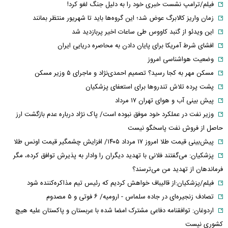
فیلم/ترامپ نشست خبری خود را به دلیل جنگ لغو کرد!
زمان واریز کالابرگ عوض شد؛ این گروه‌ها باید تا شهریور منتظر بمانند
این ویدئو از گنبد کاووس طی ساعات اخیر پربازدید شد
افشای شرط آمریکا برای پایان دادن به محاصره دریایی ایران
وضعیت هواشناسی امروز
مسکن مهر به کجا رسید؟ تصمیم احمدی‌نژاد و ماجرای ۵ وزیر مسکن
پشت پرده تلاش تندروها برای استعفای پزشکیان
پیش بینی آب و هوای تهران ۱۷ مرداد
وزیر نفت در عملکرد خود موفق نبوده است/ پاک نژاد درباره عدم بازگشت ارز
حاصل از فروش نفت پاسخگو نیست
پیش‌بینی قیمت طلا امروز ۱۷ مرداد ۱۴۰۵/ افزایش چشمگیر قیمت اونس طلا
پزشکیان: می‌گفتند فلانی با تهدید دیگران را وادار به پذیرش توافق کرده، مگر
فرماندهان از تهدید من می‌ترسند؟
فیلم/پزشکیان:از قالیباف خواهش کردیم که رئیس تیم مذاکره‌کننده شود
تصادف زنجیره‌ای در جاده سلماس - ارومیه/ ۶ فوتی و ۵ مصدوم
اردوغان: توافقنامه دفاعی مشترک امضا شده با عربستان و پاکستان علیه هیچ
کشوری نیست