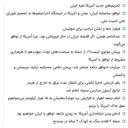
تحریم‌های جدید آمریکا علیه ایران
توافق سه‌جانبه ایران، عمان و آمریکا در ایستگاه آخر/چشم‌ها به تصمیم شورای
عالی امنیت ملی
فیلم/ خط و نشان ترامپ برای سوئیس
عبدالناصر همتی: اگر اقتصاد ایران در حال فروپاشی بود، چرا آمریکا از توافق
می‌گوید
پیمان مولوی کیست؟/ از حمله به سیاست‌های دولت چهاردهم تا طرفداری
مشروط از توافق با آمریکا
جزئیات «توافق مکه» منتشر شد؛ پیمان دفاعی سه‌جانبه ترکیه، عربستان و
پاکستان
رقم تاریخی اجارۀ کشتی برای انتقال نفت عراق به خارج از هرمز
نتایج آزمون مدارس سمپاد اعلام شد
امام‌ جمعه اهواز: با افزایش برد موشک‌هایمان به ۱۵ هزار کیلومتر می‌خواهیم
عمق خاک آمریکا را بزنیم
ادعای وزیر خزانه‌داری آمریکا: به زودی شاهد توافق با ایران خواهیم بود
حمله ۶ قلاده سگ به کودک ۹ ساله در سنندج