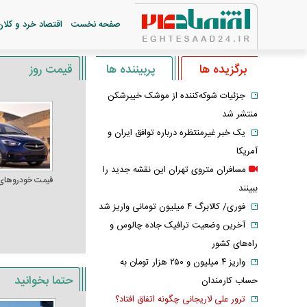
صفحه نخست
اقتصاد خرد و کلان
برگزیده ها
پربیننده ها
قیمت روز
جزئیات شوکه‌کننده از موشک خیبرشکن
منتشر شد
یک خبر غیرمنتظره درباره توافق ایران و
آمریکا
مسافران متروی تهران این نقشه جدید را
قیمت خودرو‌های
ببینند
فوری/ کالابرگ ۴ میلیون تومانی واریز شد
آخرین وضعیت ترافیک جاده چالوس و
راه‌های کشور
واریز ۴ میلیون و ۲۵۰ هزار تومان به
حتما بخوانید
حساب کارمندان
ترور علی لاریجانی چگونه اتفاق افتاد؟