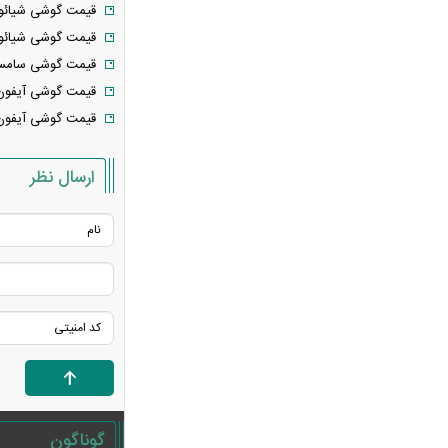
قیمت گوشی شیائومی امروز ش
«نحوه ردزنی محل استقرار شهید لاریجانی»
قیمت گوشی شیائومی امروز 
صحت ندارد
قیمت گوشی سامسونگ امروز 
قدرت‌نمایی تکاوران ارتش
قیمت گوشی آیفون امروز شنبه
شرط جدید بازنشستگی اعلام شد؛ چه
قیمت گوشی آیفون امروز چها
کسانی باید بیشتر کار کنند؟
هجوم خودروسازان چینی به اروپا؛ آیا
ارسال نظر
کارخانه‌های بحران‌زده نجات پیدا می‌کنند؟
کدام بازیکنان تیم فوتبال ایران هنوز تیم
پیدا نکرده‌اند؟ + فهرست کامل
آیا دکترین اختاپوس در برابر ایران ناکام
ماند؟ بررسی یک راهبرد جنجالی
تخم‌مرغ خام، آب‌پز یا سرخ‌شده؟
بهترین روش برای جذب پروتئین چیست؟
پشت پرده خودکفایی دارویی؛ چرا
واردات همچنان حرف اول را می‌زند؟
حمله خلبانان ایرانی به پایگاه آمریکا
گوناگون