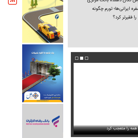
ش تکان‌ دهنده بانک مرکزی
فره ایرانی‌ها؛ تورم چگونه
 را فقیرتر کرد؟
فیلم/ پزشکیان: اگر ارز ترجیحی را حذف نمی‌کردی
دون GPS
را متعجب کرد
پیش می‌آمد
استایل جدید صابر ابر در فضای مجازی پرباز