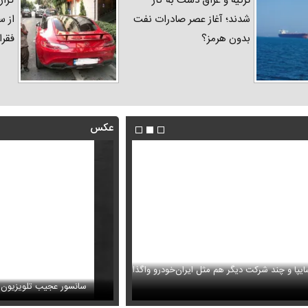
ترکیه و عراق دست به کار
گزار
شدند؛ آغاز عصر صادرات نفت
از س
بدون هرمز؟
فقرا
عکس
ا و چند شرکت دیگر هم مثل ایران‌خودرو واگذار
ظل‌السلطنه نوه ناصرالدین شاه در لباس دامادی
حمله خلبانان ایرانی به پایگاه آمریکا ب
سانسور عجیب تلویزیون همه 