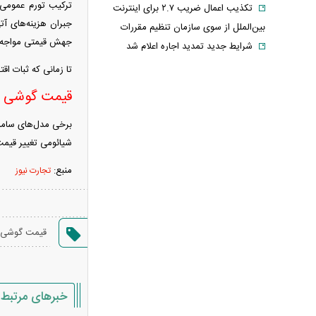
ترکیب تورم عمومی،
تکذیب اعمال ضریب ۲.۷ برای اینترنت
جبران هزینه‌های آتی
بین‌الملل از سوی سازمان تنظیم مقررات
جهش قیمتی مواجه ش
شرایط جدید تمدید اجاره اعلام شد
الحدث: به زودی بیانیه‌ای مشترک از
تا زمانی که ثبات ا
سوی عمان و ایران درباره «ایجاد یک گذرگاه
قیمت گوشی در
موقت در تنگه هرمز» منتشر می‌شود
تغییر زمانبندی‌ شارژ اعتبار کالابرگ
پیشنهاد ۱۳۲میلیاردی رامین رضاییان به
شیائومی تغییر قیمت
استقلال
منبع:
تجارت نیوز
آلمان صدرنشین حداقل دستمزد اروپا از
نظر قدرت خرید شد
عکس دیده‌نشده ظل‌السلطنه نوه
قیمت گوشی ا
ناصرالدین شاه در لباس دامادی
موشک خیبرشکن ایران چیست؟
جزئیات جدید از برد، سرعت و قابلیت‌های
این موشک
خبرهای مرتبط
قوه قضاییه: ادعای نماینده مجلس درباره