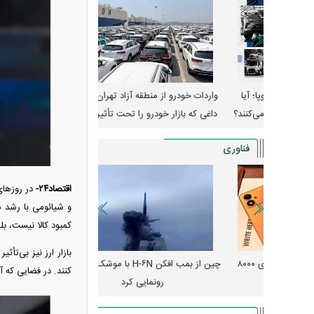
وپا؛ آیا
واردات خودرو از منطقه آزاد تهران؛ مناظره
قیمت خودرو وارد فاز ج
دا می‌کنند؟
داغی که بازار خودرو را تحت تأثیر قرار داد
واکنش بازار به تحولات
فناوری
اقتصاد۲۴-
در روز‌ها
و شیائومی با رشد م
کمبود کالا نیست، بل
بازار ارز نیز بی‌تأ
رونمایی از پوکو M ۸ پاور با باتری ۸۰۰۰
چین از بمب افکن H-۶N با موشک هسته‌ای
پهپاد رهگیر یا موشک پدا
کنند. در فضایی که 
رونمایی کرد
کدامیک بیشتر