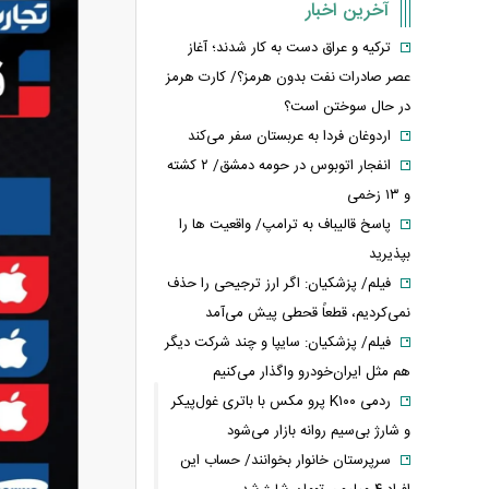
آخرین اخبار
ترکیه و عراق دست به کار شدند؛ آغاز
عصر صادرات نفت بدون هرمز؟/ کارت هرمز
در حال سوختن است؟
اردوغان فردا به عربستان سفر می‌کند
انفجار اتوبوس در حومه دمشق/ ۲ کشته
و ۱۳ زخمی
پاسخ قالیباف به ترامپ/ واقعیت ها را
بپذیرید
فیلم/ پزشکیان: اگر ارز ترجیحی را حذف
نمی‌کردیم، قطعاً قحطی پیش می‌آمد
فیلم/ پزشکیان: سایپا و چند شرکت دیگر
هم مثل ایران‌خودرو واگذار می‌کنیم
ردمی K۱۰۰ پرو مکس با باتری غول‌پیکر
و شارژ بی‌سیم روانه بازار می‌شود
سرپرستان خانوار بخوانند/ حساب این