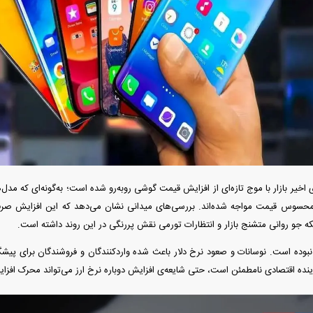
دید شد/ اولین
هجوم خودروسازان چینی به اروپا؛ آیا
واردات خودرو از منطق
 سیاسی + جدول
کارخانه‌های بحران‌زده نجات پیدا می‌کنند؟
داغی که بازار خودرو ر
ی اخیر بازار با موج تازه‌ای از افزایش قیمت گوشی روبه‌رو شده است؛ به‌گونه‌ای که م
حسوس قیمت مواجه شده‌اند. بررسی‌های میدانی نشان می‌دهد که این افزایش صرفاً ب
که جو روانی متشنج بازار و انتظارات تورمی نقش پررنگی در این روند داشته است.
ثیر نبوده است. نوسانات و صعود نرخ دلار باعث شده واردکنندگان و فروشندگان برای پیشگی
فند؛ قدرت تهدید
رونمایی از پوکو M ۸ پاور با باتری ۸۰۰۰
آینده اقتصادی نامطمئن است، حتی شایعه‌ی افزایش دوباره نرخ ارز می‌تواند محرک افز
 است؟
میلی‌آمپرساعتی
رونمای