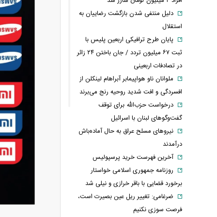
افراد ۴ میلیون تومان شارژ شد
دلیل منتفی شدن بازگشت رضاییان به
استقلال
پایان طرح ترافیکی اربعین پلیس با
ثبت ۶۷ میلیون تردد / جان باختن ۲۴ زائر
در تصادفات اربعینی
ملوانان ناو هواپیمابر آبراهام لینکلن از
افسردگی و افت شدید روحیه رنج می‌برند
درخواست حزب‌الله برای توقف
گفت‌وگوهای لبنان با اسرائیل
نیروهای مسلح عراق به حال آماده‌باش
درآمدند
آخرین فهرست خرید پرسپولیس
روزنامه جمهوری اسلامی خواستار
برخورد قضایی با باقر خرازی و نیلی شد
ضرغامی: تغییر ریل عین بصیرت است،
فرصت سوزی نکنیم