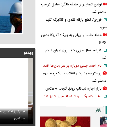
اولین تصاویر از حادثه بالگرد حامل ترامپ
منتشر شد
فوری/ قطع یارانه نقدی و کالابرگ کلید
خورد
حمله خلبانان ایرانی به پایگاه آمریکا بدون
GPS
شرایط فعال‌سازی کیف پول ایران اعلام
ویدئو
شد
نام احمد جنتی دوباره بر سر زبان‌ها افتاد
پوستر جدید رهبر انقلاب با یک پیام مهم
منتشر شد
بازار اجاره لپ‌تاپ رونق گرفت + عکس
اعتبار کالابرگ مرداد ۱۴۰۵ امروز شارژ شد
بازار
پزشکیان: اگر ارز ترجیحی را حذف نمی‌کردیم، قطعاً قحطی
فیلم/ پزشکیان: سایپ
ی‌آمد
تایل جدید صابر ابر در فضای مجازی پربازدید شد
می‌کنیم
عکس دیده‌نشده 