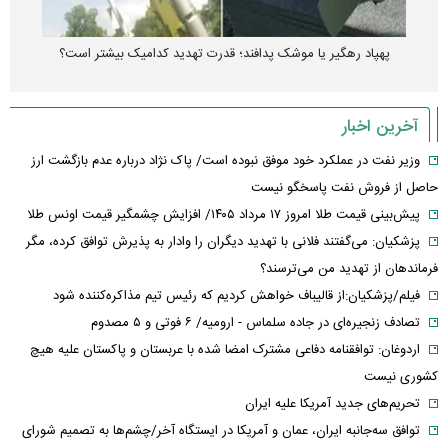
پهپاد رهگیر یا موشک پدافند؛ قدرت تهدید کدامیک بیشتر است؟
آخرین اخبار
وزیر نفت در عملکرد خود موفق نبوده است/ پاک نژاد درباره عدم بازگشت ارز
حاصل از فروش نفت پاسخگو نیست
پیش‌بینی قیمت طلا امروز ۱۷ مرداد ۱۴۰۵/ افزایش چشمگیر قیمت اونس طلا
پزشکیان: می‌گفتند فلانی با تهدید دیگران را وادار به پذیرش توافق کرده، مگر
فرماندهان از تهدید من می‌ترسند؟
فیلم/پزشکیان:از قالیباف خواهش کردیم که رئیس تیم مذاکره‌کننده شود
تصادف زنجیره‌ای در جاده سلماس - ارومیه/ ۶ فوتی و ۵ مصدوم
اردوغان: توافقنامه دفاعی مشترک امضا شده با عربستان و پاکستان علیه هیچ
کشوری نیست
تحریم‌های جدید آمریکا علیه ایران
توافق سه‌جانبه ایران، عمان و آمریکا در ایستگاه آخر/چشم‌ها به تصمیم شورای