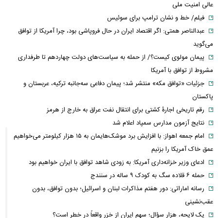
عالی امنیت ملی
فیلم/ خط و نشان ترامپ برای سوئیس
عبدالناصر همتی: اگر اقتصاد ایران در حال فروپاشی بود، چرا آمریکا از توافق
می‌گوید
پیمان مولوی کیست؟/ از حمله به سیاست‌های دولت چهاردهم تا طرفداری
مشروط از توافق با آمریکا
جزئیات «توافق مکه» منتشر شد؛ پیمان دفاعی سه‌جانبه ترکیه، عربستان و
پاکستان
رقم تاریخی اجارۀ کشتی برای انتقال نفت عراق به خارج از هرمز
نتایج آزمون مدارس سمپاد اعلام شد
امام‌ جمعه اهواز: با افزایش برد موشک‌هایمان به ۱۵ هزار کیلومتر می‌خواهیم
عمق خاک آمریکا را بزنیم
ادعای وزیر خزانه‌داری آمریکا: به زودی شاهد توافق با ایران خواهیم بود
حمله ۶ قلاده سگ به کودک ۹ ساله در سنندج
رسانه اماراتی: دور هفتم مذاکرات لبنان و اسرائیل؛ بدون توافق، بدون
عقب‌نشینی
یک لایحه، هزار سؤال؛ سهم ایران از خزر واقعاً در خطر است؟