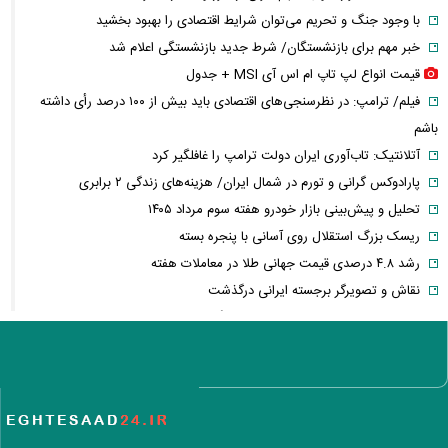
با وجود جنگ و تحریم می‌توان شرایط اقتصادی را بهبود بخشید
خبر مهم برای بازنشستگان/ شرط جدید بازنشستگی اعلام شد
قیمت انواع لپ تاپ ام اس آی MSI + جدول
فیلم/ ترامپ: در نظرسنجی‌های اقتصادی باید بیش از ۱۰۰ درصد رأی داشته
باشم
آتلانتیک: تاب‌آوری ایران دولت ترامپ را غافلگیر کرد
پارادوکس گرانی و تورم در شمال ایران/ هزینه‌های زندگی ۲ برابری
تحلیل و پیش‌بینی بازار خودرو هفته سوم مرداد ۱۴۰۵
ریسک بزرگ استقلال روی آسانی با پنجره بسته
رشد ۴.۸ درصدی قیمت جهانی طلا در معاملات هفته
نقاش و تصویرگر برجسته ایرانی درگذشت
معاون عراقچی: در هیچ دوره‌ای هماهنگی بین میدان و دیپلماسی را مانند
حال حاضر نداشتیم
وزارت دفاع چین: به نوسازی ارتش در بالاترین سطح ادامه خواهیم داد
جزئیات توافق‌نامه دفاع مشترک مکه/ هر گونه حملهٔ مسلحانه به هر یک از
کشورها، حمله به هر سه کشور