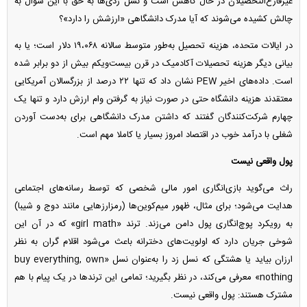
غیرفارغ‌التحصیلان در حال کاهش است و نسل زدی‌ها به حق با این سؤال به
چالش کشیده می‌شوند که آیا مدرک دانشگاهی «ارزشش را دارد»؟
در ایالات متحده، هزینه تحصیل به‌طور متوسط سالانه ۱۹،۰۶۸ دلار است؛ یا به
بیانی دیگر هزینه تحصیلات آکادمیک در قرن بیست‌ویکم بیش از دو برابر شده
است. داده‌های اخیر PEW نشان داد که تنها ۲۲ درصد از بزرگسالان آمریکایی
معتقدند هزینه دانشگاه حتی در صورت نیاز به گرفتن وام ارزش دارد و تنها یک
چهارم شرکت‌کنندگان گفتند که داشتن مدرک دانشگاهی برای به‌دست آوردن
شغلی با درآمد خوب در اقتصاد امروز بسیار یا کاملا مهم است.
پول واقعی نیست
راث می‌گوید بازی‌انگاری امور مالی شخصی که توسط رسانه‌های اجتماعی
هدایت می‌شود؛ برای مثال، ظهور میم‌کوین‌ها (رمزارز‌هایی مانند دوج و شیبا)
به رویکرد پوچ‌انگاری پول دامن می‌زند. ترند «girl math» که در آن این
شوخی جریان دارد که اولویت‌های دخترانه باعث می‌شود اقلام گران به نظر
ارزان بیاید یا هشتگی که نسل زد را به‌عنوان نسل «buy everything, own
nothing» معرفی می‌کند، در نظر بگیرید؛ تمامی این ترند‌ها در یک پیام با هم
مشترک هستند: پول واقعی نیست.