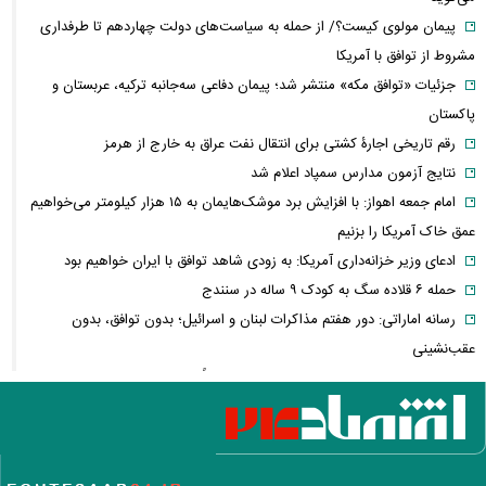
پیمان مولوی کیست؟/ از حمله به سیاست‌های دولت چهاردهم تا طرفداری
مشروط از توافق با آمریکا
جزئیات «توافق مکه» منتشر شد؛ پیمان دفاعی سه‌جانبه ترکیه، عربستان و
پاکستان
رقم تاریخی اجارۀ کشتی برای انتقال نفت عراق به خارج از هرمز
نتایج آزمون مدارس سمپاد اعلام شد
امام‌ جمعه اهواز: با افزایش برد موشک‌هایمان به ۱۵ هزار کیلومتر می‌خواهیم
عمق خاک آمریکا را بزنیم
ادعای وزیر خزانه‌داری آمریکا: به زودی شاهد توافق با ایران خواهیم بود
حمله ۶ قلاده سگ به کودک ۹ ساله در سنندج
رسانه اماراتی: دور هفتم مذاکرات لبنان و اسرائیل؛ بدون توافق، بدون
عقب‌نشینی
یک لایحه، هزار سؤال؛ سهم ایران از خزر واقعاً در خطر است؟
با وجود جنگ و تحریم می‌توان شرایط اقتصادی را بهبود بخشید
خبر مهم برای بازنشستگان/ شرط جدید بازنشستگی اعلام شد
قیمت انواع لپ تاپ ام اس آی MSI + جدول