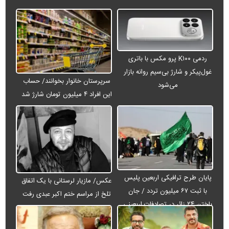
ردمی K۱۰۰ پرو مکس با باتری
غول‌پیکر و شارژ بی‌سیم روانه بازار
سرپرستان خانوار بخوانند/ حساب
می‌شود
این افراد ۴ میلیون تومان شارژ شد
پایان طرح ترافیکی اربعین پلیس
عکس/ مازیار لرستانی با یک اتفاق
با ثبت ۶۷ میلیون تردد / جان
تلخ از مراسم ختم اکبر عبدی رفت
باختن ۲۴ زائر در تصادفات اربعینی