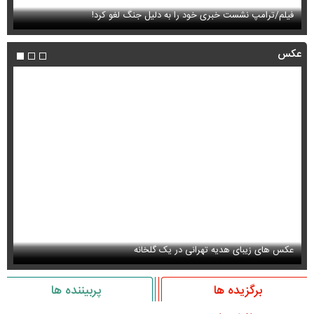
این ویدئو از گنبد کاووس طی ساعات اخیر پربازدید شد
فی
عکس
عکس/پرواز سوخت‌رسان‌های آمریکایی در خلیج فارس
عک
برگزیده ها
پربیننده ها