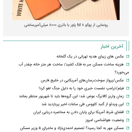
چین از بمب افکن H-۶N با موشک هسته‌ای رونمایی کرد
آخرین اخبار
عکس های زیبای هدیه تهرانی در یک گلخانه
هزینه ساخت مسکن سر به فلک کشید/ ساخت هر متر خانه چقدر آب
می‌خورد؟
عکس/پرواز سوخت‌رسان‌های آمریکایی در خلیج فارس
فیلم/ترامپ نشست خبری خود را به دلیل جنگ لغو کرد!
زمان واریز کالابرگ عوض شد؛ این گروه‌ها باید تا شهریور منتظر بمانند
این ویدئو از گنبد کاووس طی ساعات اخیر پربازدید شد
افشای شرط آمریکا برای پایان دادن به محاصره دریایی ایران
وضعیت هواشناسی امروز
مسکن مهر به کجا رسید؟ تصمیم احمدی‌نژاد و ماجرای ۵ وزیر مسکن