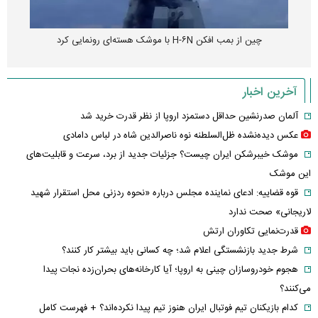
چین از بمب افکن H-۶N با موشک هسته‌ای رونمایی کرد
آخرین اخبار
آلمان صدرنشین حداقل دستمزد اروپا از نظر قدرت خرید شد
عکس دیده‌نشده ظل‌السلطنه نوه ناصرالدین شاه در لباس دامادی
موشک خیبرشکن ایران چیست؟ جزئیات جدید از برد، سرعت و قابلیت‌های
این موشک
قوه قضاییه: ادعای نماینده مجلس درباره «نحوه ردزنی محل استقرار شهید
لاریجانی» صحت ندارد
قدرت‌نمایی تکاوران ارتش
شرط جدید بازنشستگی اعلام شد؛ چه کسانی باید بیشتر کار کنند؟
هجوم خودروسازان چینی به اروپا؛ آیا کارخانه‌های بحران‌زده نجات پیدا
می‌کنند؟
کدام بازیکنان تیم فوتبال ایران هنوز تیم پیدا نکرده‌اند؟ + فهرست کامل