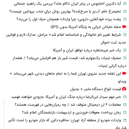
آیا دکترین اختاپوس در برابر ایران ناکام ماند؟ بررسی یک راهبرد جنجالی
تخم‌مرغ خام، آب‌پز یا سرخ‌شده؟ بهترین روش برای جذب پروتئین چیست؟
پشت پرده خودکفایی دارویی؛ چرا واردات همچنان حرف اول را می‌زند؟
حمله خلبانان ایرانی به پایگاه آمریکا بدون GPS
شرایط تغییر نام خانوادگی و شناسنامه اعلام شد+ مراحل، مدارک لازم و قوانین
جدید ثبت احوال
یک خبر غیرمنتظره درباره توافق ایران و آمریکا
مصرف لبنیات یک‌چهارم شد؛ قیمت شیر باز هم افزایش می‌یابد؟ / هشدار
درباره گرانی لبنیات
این نقشه جدید متروی تهران شما را به تمام جاهای دیدنی شهر می‌رساند +
ویدئو
قیمت انواع دستگاه ماینر + جدول
خبر مهم سردار ابن‌الرضا درباره جنگ ایران و آمریکا: به‌زودی خواهند فهمید
معاملات ۶ ارز دیجیتال متوقف شد / چه رمزارزهایی در فهرست هستند؟
زمان پرداخت معوقات فروردین و اردیبهشت بازنشستگان اعلام شد؟
واردات خودرو از منطقه آزاد تهران؛ مناظره داغی که بازار خودرو را تحت تأثیر
قرار داد