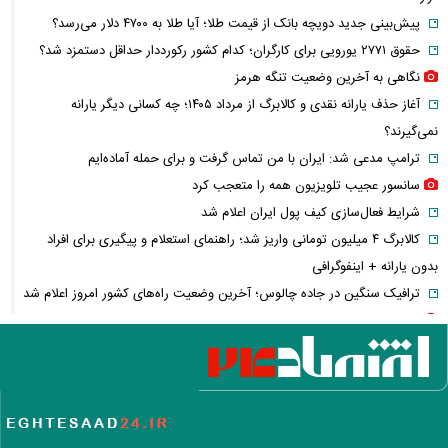
پیش‌بینی جدید دویچه‌ بانک از قیمت طلا؛ آیا طلا به ۴۷۰۰ دلار می‌رسد؟
حقوق ۲۷۷۱ یورویی برای کارگران؛ کدام کشور رکورددار حداقل دستمزد شد؟
نگاهی به آخرین وضعیت تنگه هرمز
آغاز حذف یارانه نقدی و کالابرگ از مرداد ۱۴۰۵؛ چه کسانی دیگر یارانه
نمی‌گیرند؟
ترامپ مدعی شد: ایران با من تماس گرفت و برای حمله آماده‌ایم
سانسور عجیب تلویزیون همه را متعجب کرد
شرایط فعال‌سازی کیف پول ایران اعلام شد
کالابرگ ۴ میلیون تومانی واریز شد؛ راهنمای استعلام و پیگیری برای افراد
بدون یارانه + اینفوگرافی
ترافیک سنگین در جاده چالوس؛ آخرین وضعیت راه‌های کشور امروز اعلام شد
استایل جدید صابر ابر در فضای مجازی پربازدید شد
هواشناسی جدول زمانی بارش‌ها را منتشر کرد/ اوج بارندگی در انتظار کدام
مناطق است؟ + نقشه
عکس تاریخی ثریا اسفندیاری در کاخ گلستان ۷۵ سال پیش
سحر دولتشاهی درباره ویدیوی جنجالی: قصد بی‌احترامی به اذان نداشتم