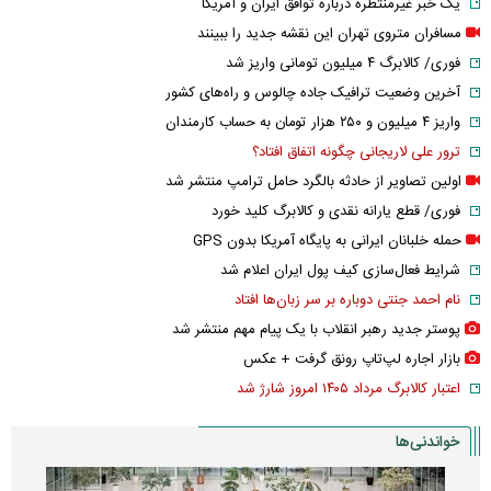
یک خبر غیرمنتظره درباره توافق ایران و آمریکا
مسافران متروی تهران این نقشه جدید را ببینند
فوری/ کالابرگ ۴ میلیون تومانی واریز شد
آخرین وضعیت ترافیک جاده چالوس و راه‌های کشور
واریز ۴ میلیون و ۲۵۰ هزار تومان به حساب کارمندان
ترور علی لاریجانی چگونه اتفاق افتاد؟
اولین تصاویر از حادثه بالگرد حامل ترامپ منتشر شد
فوری/ قطع یارانه نقدی و کالابرگ کلید خورد
حمله خلبانان ایرانی به پایگاه آمریکا بدون GPS
شرایط فعال‌سازی کیف پول ایران اعلام شد
نام احمد جنتی دوباره بر سر زبان‌ها افتاد
پوستر جدید رهبر انقلاب با یک پیام مهم منتشر شد
بازار اجاره لپ‌تاپ رونق گرفت + عکس
اعتبار کالابرگ مرداد ۱۴۰۵ امروز شارژ شد
خواندنی‌ها