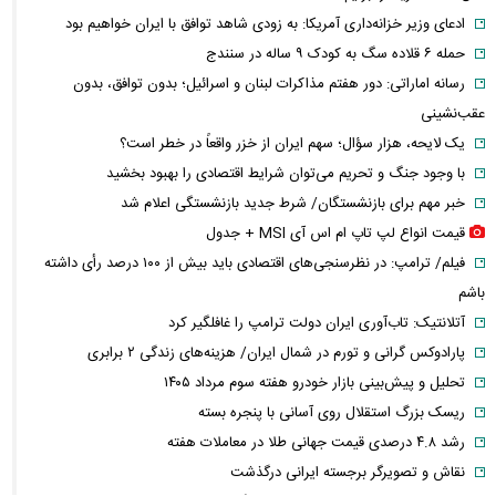
ادعای وزیر خزانه‌داری آمریکا: به زودی شاهد توافق با ایران خواهیم بود
حمله ۶ قلاده سگ به کودک ۹ ساله در سنندج
رسانه اماراتی: دور هفتم مذاکرات لبنان و اسرائیل؛ بدون توافق، بدون
عقب‌نشینی
یک لایحه، هزار سؤال؛ سهم ایران از خزر واقعاً در خطر است؟
با وجود جنگ و تحریم می‌توان شرایط اقتصادی را بهبود بخشید
خبر مهم برای بازنشستگان/ شرط جدید بازنشستگی اعلام شد
قیمت انواع لپ تاپ ام اس آی MSI + جدول
فیلم/ ترامپ: در نظرسنجی‌های اقتصادی باید بیش از ۱۰۰ درصد رأی داشته
باشم
آتلانتیک: تاب‌آوری ایران دولت ترامپ را غافلگیر کرد
پارادوکس گرانی و تورم در شمال ایران/ هزینه‌های زندگی ۲ برابری
تحلیل و پیش‌بینی بازار خودرو هفته سوم مرداد ۱۴۰۵
ریسک بزرگ استقلال روی آسانی با پنجره بسته
رشد ۴.۸ درصدی قیمت جهانی طلا در معاملات هفته
نقاش و تصویرگر برجسته ایرانی درگذشت