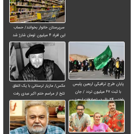
سرپرستان خانوار بخوانند/ حساب
این افراد ۴ میلیون تومان شارژ شد
پایان طرح ترافیکی اربعین پلیس
عکس/ مازیار لرستانی با یک اتفاق
با ثبت ۶۷ میلیون تردد / جان
تلخ از مراسم ختم اکبر عبدی رفت
باختن ۲۴ زائر در تصادفات اربعینی