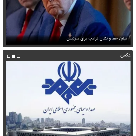
فیلم/ خط و نشان ترامپ برای سوئیس
فی
عکس