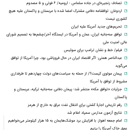
تصادف زنجیره‌ای در جاده سلماس - ارومیه/ ۶ فوتی و ۵ مصدوم
اردوغان: توافقنامه دفاعی مشترک امضا شده با عربستان و پاکستان علیه هیچ
کشوری نیست
تحریم‌های جدید آمریکا علیه ایران
توافق سه‌جانبه ایران، عمان و آمریکا در ایستگاه آخر/چشم‌ها به تصمیم شورای
عالی امنیت ملی
فیلم/ خط و نشان ترامپ برای سوئیس
عبدالناصر همتی: اگر اقتصاد ایران در حال فروپاشی بود، چرا آمریکا از توافق
می‌گوید
پیمان مولوی کیست؟/ از حمله به سیاست‌های دولت چهاردهم تا طرفداری
مشروط از توافق با آمریکا
جزئیات «توافق مکه» منتشر شد؛ پیمان دفاعی سه‌جانبه ترکیه، عربستان و
پاکستان
رقم تاریخی اجارۀ کشتی برای انتقال نفت عراق به خارج از هرمز
نتایج آزمون مدارس سمپاد اعلام شد
امام‌ جمعه اهواز: با افزایش برد موشک‌هایمان به ۱۵ هزار کیلومتر می‌خواهیم
عمق خاک آمریکا را بزنیم