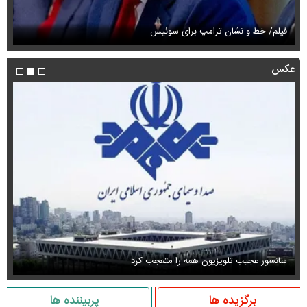
فیلم/ خط و نشان ترامپ برای سوئیس
فی
عکس
سانسور عجیب تلویزیون همه را متعجب کرد
اس
برگزیده ها
پربیننده ها