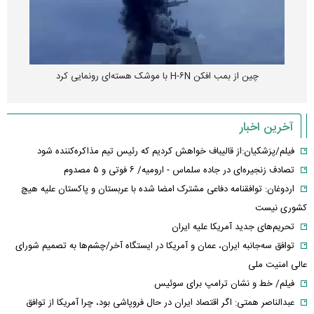
چین از بمب افکن H-۶N با موشک هسته‌ای رونمایی کرد
آخرین اخبار
فیلم/پزشکیان:از قالیباف خواهش کردیم که رئیس تیم مذاکره‌کننده شود
تصادف زنجیره‌ای در جاده سلماس - ارومیه/ ۶ فوتی و ۵ مصدوم
اردوغان: توافقنامه دفاعی مشترک امضا شده با عربستان و پاکستان علیه هیچ
کشوری نیست
تحریم‌های جدید آمریکا علیه ایران
توافق سه‌جانبه ایران، عمان و آمریکا در ایستگاه آخر/چشم‌ها به تصمیم شورای
عالی امنیت ملی
فیلم/ خط و نشان ترامپ برای سوئیس
عبدالناصر همتی: اگر اقتصاد ایران در حال فروپاشی بود، چرا آمریکا از توافق