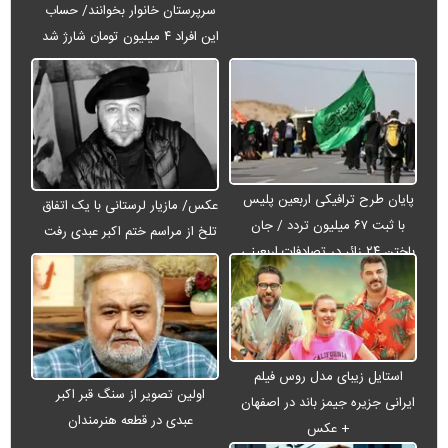
سرپرستان خانوار بخوانند/ حساب
این افراد ۴ میلیون تومان شارژ شد
پایان طرح ترافیکی اربعین پلیس
عکس/ مازیار لرستانی با یک اتفاق
با ثبت ۶۷ میلیون تردد / جان
تلخ از مراسم ختم اکبر عبدی رفت
باختن ۲۴ زائر در تصادفات اربعینی
استایل زیبای مدل روس فیلم
اولین تصویر از سنگ قبر اکبر
ایرانی جزیره جیمز باند در اصفهان
عبدی در قطعه هنرمندان
+ عکس