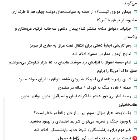
می‌گوید
پیمان مولوی کیست؟/ از حمله به سیاست‌های دولت چهاردهم تا طرفداری
مشروط از توافق با آمریکا
جزئیات «توافق مکه» منتشر شد؛ پیمان دفاعی سه‌جانبه ترکیه، عربستان و
پاکستان
رقم تاریخی اجارۀ کشتی برای انتقال نفت عراق به خارج از هرمز
نتایج آزمون مدارس سمپاد اعلام شد
امام‌ جمعه اهواز: با افزایش برد موشک‌هایمان به ۱۵ هزار کیلومتر می‌خواهیم
عمق خاک آمریکا را بزنیم
ادعای وزیر خزانه‌داری آمریکا: به زودی شاهد توافق با ایران خواهیم بود
حمله ۶ قلاده سگ به کودک ۹ ساله در سنندج
رسانه اماراتی: دور هفتم مذاکرات لبنان و اسرائیل؛ بدون توافق، بدون
عقب‌نشینی
یک لایحه، هزار سؤال؛ سهم ایران از خزر واقعاً در خطر است؟
با وجود جنگ و تحریم می‌توان شرایط اقتصادی را بهبود بخشید
خبر مهم برای بازنشستگان/ شرط جدید بازنشستگی اعلام شد
قیمت انواع لپ تاپ ام اس آی MSI + جدول