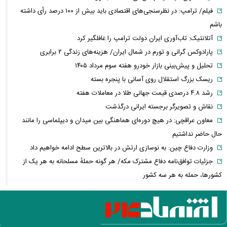
فیلم/ ترامپ: در نظرسنجی‌های اقتصادی باید بیش از ۱۰۰ درصد رأی داشته
باشم
آتلانتیک: تاب‌آوری ایران دولت ترامپ را غافلگیر کرد
پارادوکس گرانی و تورم در شمال ایران/ هزینه‌های زندگی ۲ برابری
تحلیل و پیش‌بینی بازار خودرو هفته سوم مرداد ۱۴۰۵
ریسک بزرگ استقلال روی آسانی با پنجره بسته
رشد ۴.۸ درصدی قیمت جهانی طلا در معاملات هفته
نقاش و تصویرگر برجسته ایرانی درگذشت
معاون عراقچی: در هیچ دوره‌ای هماهنگی بین میدان و دیپلماسی را مانند
حال حاضر نداشتیم
وزارت دفاع چین: به نوسازی ارتش در بالاترین سطح ادامه خواهیم داد
جزئیات توافق‌نامه دفاع مشترک مکه/ هر گونه حملهٔ مسلحانه به هر یک از
کشورها، حمله به هر سه کشور
وزارت خارجه پاکستان: پیمان دفاعی با ریاض و آنکارا برای تقویت امنیت
منطقه امضا شد
اذعان ترامپ به تاثیر جنگ با ایران بر انتخابات میان دوره‌ای آمریکا