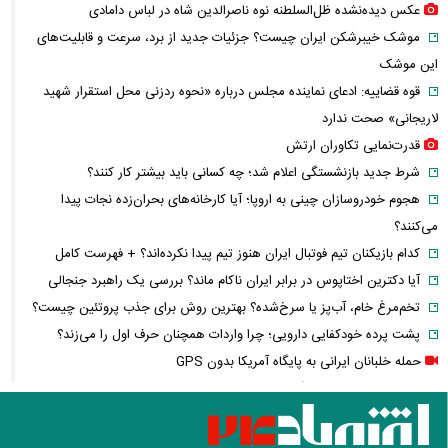
عکس دیده‌نشده ظل‌السلطنه نوه ناصرالدین شاه در لباس دامادی
موشک خیبرشکن ایران چیست؟ جزئیات جدید از برد، سرعت و قابلیت‌های
این موشک
قوه قضاییه: ادعای نماینده مجلس درباره «نحوه ردزنی محل استقرار شهید
لاریجانی» صحت ندارد
قدرت‌نمایی تکاوران ارتش
شرط جدید بازنشستگی اعلام شد؛ چه کسانی باید بیشتر کار کنند؟
هجوم خودروسازان چینی به اروپا؛ آیا کارخانه‌های بحران‌زده نجات پیدا
می‌کنند؟
کدام بازیکنان تیم فوتبال ایران هنوز تیم پیدا نکرده‌اند؟ + فهرست کامل
آیا دکترین اختاپوس در برابر ایران ناکام ماند؟ بررسی یک راهبرد جنجالی
تخم‌مرغ خام، آب‌پز یا سرخ‌شده؟ بهترین روش برای جذب پروتئین چیست؟
پشت پرده خودکفایی دارویی؛ چرا واردات همچنان حرف اول را می‌زند؟
حمله خلبانان ایرانی به پایگاه آمریکا بدون GPS
شرایط تغییر نام خانوادگی و شناسنامه اعلام شد+ مراحل، مدارک لازم و قوانین
جدید ثبت احوال
یک خبر غیرمنتظره درباره توافق ایران و آمریکا