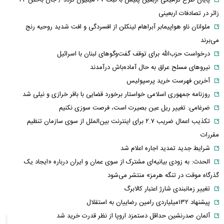
پایان طرح ترافیکی اربعین پلیس با ثبت ۶۷ میلیون تردد / جان باختن ۲۴
زائر در تصادفات اربعینی
ملوانان ناو هواپیمابر آبراهام لینکلن از افسردگی و افت شدید روحیه رنج
می‌برند
درخواست حزب‌الله برای توقف گفت‌وگوهای لبنان با اسرائیل
نیروهای مسلح عراق به حال آماده‌باش درآمدند
آخرین فهرست خرید پرسپولیس
روزنامه جمهوری اسلامی خواستار برخورد قضایی با باقر خرازی و نیلی شد
ضرغامی: تغییر ریل عین بصیرت است، فرصت سوزی نکنیم
تکذیب اعمال ضریب ۲.۷ برای اینترنت بین‌الملل از سوی سازمان تنظیم
مقررات
شرایط جدید تمدید اجاره اعلام شد
الحدث: به زودی بیانیه‌ای مشترک از سوی عمان و ایران درباره «ایجاد یک
گذرگاه موقت در تنگه هرمز» منتشر می‌شود
تغییر زمانبندی‌ شارژ اعتبار کالابرگ
پیشنهاد ۱۳۲میلیاردی رامین رضاییان به استقلال
آلمان صدرنشین حداقل دستمزد اروپا از نظر قدرت خرید شد