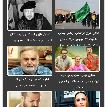
پایان طرح ترافیکی اربعین پلیس
عکس/ مازیار لرستانی با یک اتفاق
با ثبت ۶۷ میلیون تردد / جان
تلخ از مراسم ختم اکبر عبدی رفت
باختن ۲۴ زائر در تصادفات اربعینی
استایل زیبای مدل روس فیلم
اولین تصویر از سنگ قبر اکبر
ایرانی جزیره جیمز باند در اصفهان
عبدی در قطعه هنرمندان
+ عکس