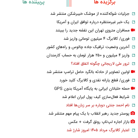
برگزیده ها
پربیننده ها
جزئیات شوکه‌کننده از موشک خیبرشکن منتشر شد
یک خبر غیرمنتظره درباره توافق ایران و آمریکا
مسافران متروی تهران این نقشه جدید را ببینند
فوری/ کالابرگ ۴ میلیون تومانی واریز شد
آخرین وضعیت ترافیک جاده چالوس و راه‌های کشور
واریز ۴ میلیون و ۲۵۰ هزار تومان به حساب کارمندان
ترور علی لاریجانی چگونه اتفاق افتاد؟
اولین تصاویر از حادثه بالگرد حامل ترامپ منتشر شد
فوری/ قطع یارانه نقدی و کالابرگ کلید خورد
حمله خلبانان ایرانی به پایگاه آمریکا بدون GPS
شرایط فعال‌سازی کیف پول ایران اعلام شد
نام احمد جنتی دوباره بر سر زبان‌ها افتاد
پوستر جدید رهبر انقلاب با یک پیام مهم منتشر شد
بازار اجاره لپ‌تاپ رونق گرفت + عکس
اعتبار کالابرگ مرداد ۱۴۰۵ امروز شارژ شد