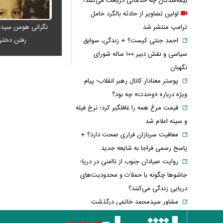
بیمه‌شدگان چه خدماتی دریافت می‌کنند؟
اولین تصاویر از حادثه بالگرد حامل
ترامپ منتشر شد
نگرانی هومن سیدی
رفتن دخت
احمد جنتی کیست؟ + زندگی، سوابق
سیاسی و نقش دبیر ۱۰۰ ساله شورای
نگهبان
پوستر معنادار کانال رهبر انقلاب؛ پیام
ویژه درباره «وحدت» چه بود؟
قیمت مرغ همه را غافلگیر کرد؛ نرخ فیله
و سینه اعلام شد
معافیت سربازان فراری صحت دارد؟ +
پاسخ رسمی فراجا به شایعه جدید
روایت صیادان جنوب از ناامنی در دریا؛
جاشوها چگونه با حملات و محدودیت‌های
دریایی زندگی می‌کنند؟
مشاور سیدمحمد خاتمی درگذشت
جنگ لفظی خاندوزی و ظریف بالا