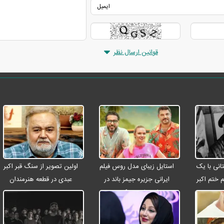
قوانین ارسال نظر
انی با یک
استایل زیبای مدل روس فیلم
اولین تصویر از سنگ قبر اکبر
م ختم اکبر
ایرانی جزیره جیمز باند در
عبدی در قطعه هنرمندان
ت
اصفهان + عکس