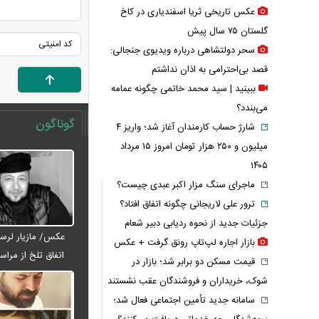
عکس تاریخی ثریا اسفندیاری در کاخ
گلستان ۷۵ سال پیش
سحر دولتشاهی درباره ویدیوی جنجالی:
قصد بی‌احترامی به اذان نداشتم
ببینید | سید محمد خاتمی چگونه عمامه
می‌بندد؟
گوناگون
شارژ حساب کارمندان آغاز شد؛ واریز ۴
میلیون و ۲۵۰ هزار تومان امروز ۱۵ مرداد
۱۴۰۵
ماجرای سنگ مزار اکبر عبدی چیست؟
ترور علی لاریجانی چگونه اتفاق افتاد؟
جزئیات جدید از نحوه ردیابی دبیر شعام
عکس/ مازیار لرست
بازار اجاره لپ‌تاپ رونق گرفت + عکس
اتفاق تلخ از مراس
قیمت مسکن دو برابر شد؛ بازار در
عبدی رف
شوک، خریداران و فروشندگان عقب نشستند
سامانه جدید تأمین اجتماعی فعال شد؛