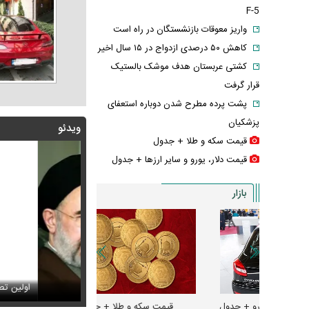
F-5
واریز معوقات بازنشستگان در راه است
کاهش ۵۰ درصدی ازدواج در ۱۵ سال اخیر
کشتی عربستان هدف موشک بالستیک
قرار گرفت
پشت پرده مطرح شدن دوباره استعفای
پزشکیان
ویدئو
قیمت سکه و طلا + جدول
قیمت دلار، یورو و سایر ارز‌ها + جدول
بازار
زار اجاره لپ‌تاپ رونق گرفت + عکس
 | سید محمد خاتمی چگونه عمامه می‌بندد؟
عکس تاریخی ثریا اس
اولین تصاویر از حاد
و + جدول
قیمت سکه و طلا + جدول
قیمت دلار، یورو و سایر 