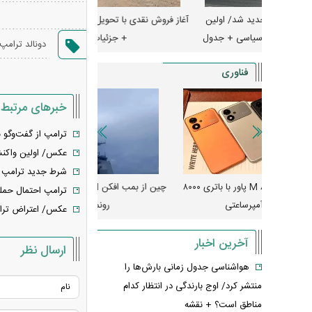
شد/ اولین
آغاز فروش نقدی با تحویل فوری بهمن دیزل
سی + جدول
+ جزئیات
جزئیات
دونالد ترامپ
فناوری
خبرهای مرتبط
ترامپ از گفت‌و‌گو ب
عکس/ اولین واکنش
شرط جدید ترامپ بر
رونمایی از پوکو M ۸ پاور با باتری ۸۰۰۰
چین از بمب افکن H-۶N با موشک هسته‌ای
پهپاد رهگیر یا موشک پدا
ترامپ احتمال حمله 
رونمایی کرد
کدامیک بیشتر
عکس/ اعتراض ترام
آخرین اخبار
ارسال نظر
هواشناسی جدول زمانی بارش‌ها را
منتشر کرد/ اوج بارندگی در انتظار کدام
مناطق است؟ + نقشه