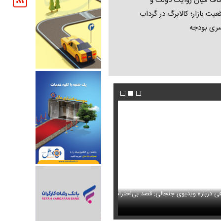
اف میان روایت دولت و
عیت بازار؛ کالابرگ در گرداب
ری بودجه
جنجالی: قصد بی‌احترامی به اذان
شد
بازار اجاره لپ‌تاپ رونق گرفت + عکس
ببینید | سید محمد خاتمی چگونه عمامه می‌بندد؟
ران خودرو + جدول
قیمت سکه و طلا + جدول