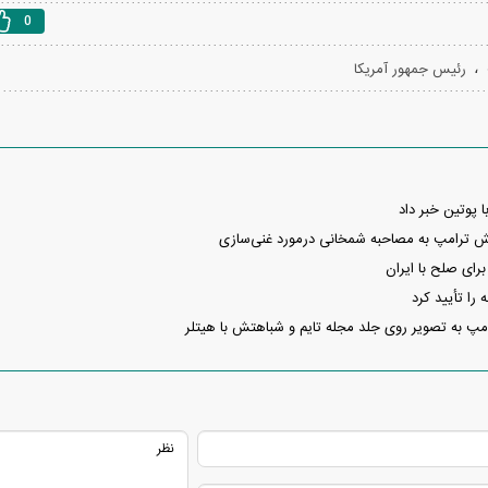
0
آغاز فروش اقساطی خودروی KMC SR۶ +
قیمت خودرو وارد فاز جدید شد/ اولین
آغاز فروش نقدی با ت
واکنش بازار به تحولات سیاسی + جدول
+ جز
،
رئیس جمهور آمریکا
ا پوتین خبر داد
 ترامپ به مصاحبه شمخانی درمورد غنی‌سازی
ای صلح با ایران
فند؛ قدرت تهدید
رونمایی از پوکو M ۸ پاور با باتری ۸۰۰۰
را تأیید کرد
 است؟
میلی‌آمپرساعتی
رونمای
پ به تصویر روی جلد مجله تایم و شباهتش با هیتلر