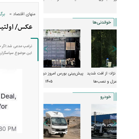
»
منهای اقتصاد
برگ
خواندنی‌ها
عکس/ اولتیم
ترامپ مدعی شد:اگر حما
این موضوع سپاسگزارم
 از افت شدید
پیش‌بینی بورس امروز دوشنبه ۱۲ مرداد ماه
زنگ خطر انباشت نیاز در 
و نصب‌ها
۱۴۰۵
قیمت‌ها فشرده
خودرو