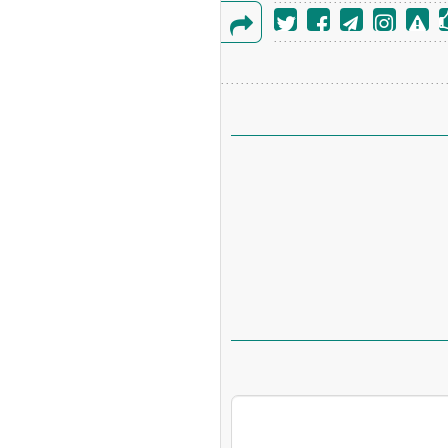
حویل فوری بهمن دیزل
گزارش
ئیات
خطا
چین از بمب افکن H-۶N با موشک هسته‌ای
ی کرد