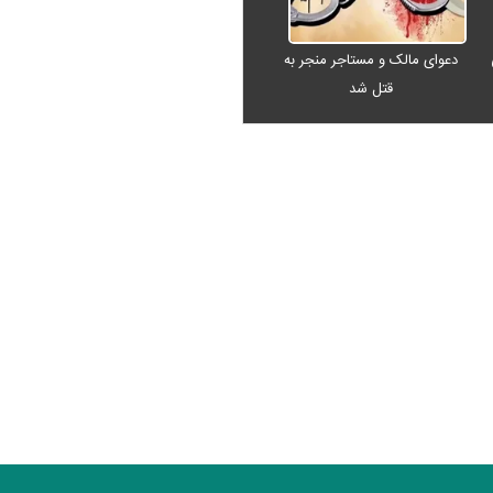
دعوای مالک و مستاجر منجر به
قتل شد