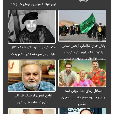
این افراد ۴ میلیون تومان شارژ شد
پایان طرح ترافیکی اربعین پلیس
عکس/ مازیار لرستانی با یک اتفاق
با ثبت ۶۷ میلیون تردد / جان
تلخ از مراسم ختم اکبر عبدی رفت
باختن ۲۴ زائر در تصادفات اربعینی
استایل زیبای مدل روس فیلم
اولین تصویر از سنگ قبر اکبر
ایرانی جزیره جیمز باند در اصفهان
عبدی در قطعه هنرمندان
+ عکس