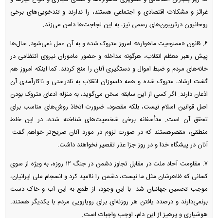
غرائز و مشکلات اقتصادی و اجتماعی هستند، را ندارند و تندخویی‌های برخی
روحانیون درتریبون‌های رسمی نیز، به این لجاجت‌ها دامن می‌زند.
۶. قانون «ممنوعیت ماهواره» امروز متروک شده و به آن عمل نمی‌‎شود. سال‌ها
پیش رهبر معظم انقلاب، هرگونه مداخله و حضور ماموران نیروی انتظامی در
خانه‌های مردم و ضبط اموال و دستگیری آنان را منع کردند. کما اینکه امروز هم
گشت ارشاد، متروک شده و همه دلسوزان انقلاب به نادرستی و ناکارآمدی آن
اذعان دارند. اگر کسی از این سابقه سخن می‌گوید، به منزله ادعای متروک بودن
اصل قوانین اسلام نیست، بلکه مقصود، ضرورت اتخاذ روش‌های مناسب برای
تحقق آن است. متأسفانه برخی شخصیت‌های شناخته شده، در این خلط
منطقی، مقصرهستند که در صورت لزوم در مورد آنان صریح‌تر خواهم گفت.
آنان در پیشگاه خدا و در روز جزا عذر تقصیر نخواهند داشت.
۷. مقاومت آحاد ملت در مقابل تجاوز دشمن در جنگ ۱۲ روزه، به ویژه از سوی
کسانی که ظاهرشان مثل ما نیست، دشمن را ناامید کرد و انسجام ملی ایرانیان،
موجب تحسین جهانیان شد. با این وجود، از طمع به این آب و خاک دست
برنمی‌دارند و درصدد یافتن هر روزنه‌ای برای رویارویی مردم با یکدیگر هستند.
هوشیاری و پرهیز از این دام، اوجب واجبات است.