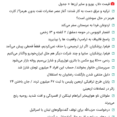
قیمت دلار، یورو و سایر ارز‌ها + جدول
ترکیه و عراق دست به کار شدند؛ آغاز عصر صادرات نفت بدون هرمز؟/ کارت
هرمز در حال سوختن است؟
اردوغان فردا به عربستان سفر می‌کند
انفجار اتوبوس در حومه دمشق/ ۲ کشته و ۱۳ زخمی
پاسخ قالیباف به ترامپ/ واقعیت ها را بپذیرید
فیلم/ پزشکیان: اگر ارز ترجیحی را حذف نمی‌کردیم، قطعاً قحطی پیش می‌آمد
فیلم/ پزشکیان: سایپا و چند شرکت دیگر هم مثل ایران‌خودرو واگذار می‌کنیم
ردمی K۱۰۰ پرو مکس با باتری غول‌پیکر و شارژ بی‌سیم روانه بازار می‌شود
سرپرستان خانوار بخوانند/ حساب این افراد ۴ میلیون تومان شارژ شد
دلیل منتفی شدن بازگشت رضاییان به استقلال
پایان طرح ترافیکی اربعین پلیس با ثبت ۶۷ میلیون تردد / جان باختن ۲۴
زائر در تصادفات اربعینی
ملوانان ناو هواپیمابر آبراهام لینکلن از افسردگی و افت شدید روحیه رنج
می‌برند
درخواست حزب‌الله برای توقف گفت‌وگوهای لبنان با اسرائیل
نیروهای مسلح عراق به حال آماده‌باش درآمدند