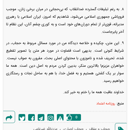
۸. به رغم تبلیغات گسترده ضدانقلاب که بی‌حجابی در میان برخی زنان، موجب
فروپاشی جمهوری اسلامی می‌شود، شاهدیم که امروز، ایران اسلامی با رهبری
مدبرانه، قوی‌تر از تمام دوران‌های خود است و به کوری چشم آنان، این نظام تا
آخر پابرجاست.
۹. این متن، چکیده و خلاصه دیدگاه من در مورد مسائل مربوط به حجاب، در
شرایط کنونی است. بدیهی است قضاوت در مورد هر متن یا تصویر تقطیع
شده، تحریف شده و ناموزون با محتوای اصلی بحث، مقرون به صواب نیست.
خواهران عزیزم! بالاترین منکر، بدبین کردن مردم به اصل دین است. همه ما
سوار بر یک کشتی هستیم و به فضل خدا، با هم به ساحل نجات و رستگاری
خواهیم رسید.
خداوند عاقبت همه ما را ختم به خیر کند.
منبع:
روزنامه اعتماد
0
گزارش
،
،
حجاب و عفاف
حجاب اجباری
عزت‌الله ضرغامی