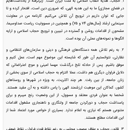
۱. حجاب، هدیه انقلاب اسلامی به ملت ایران است. (برگرفته از یادداشت‌هایم
در فضای مجازی) ما به این هدیه الهی، که ضروری دین است، افتخار کرده و تا
جایی که توان داریم در ترویج آن تلاش می‌کنیم. کارنامه من در معاونت
سینمایی ارشاد (سال‌های ۷۴ و ۷۵) و همچنین در مسوولیت ریاست صداوسیما،
مشحون از اقدامات روشن و گسترده در تبیین و ترویج حجاب اسلامی و ارایه
الگو‌ها و نمونه‌های عملی آن بوده است.
۲. به رغم تلاش همه دستگاه‌های فرهنگی و دینی و سازمان‌های انتظامی و
نظارتی، نتوانستیم آن طور که شایسته این موضوع مهم است، عمل کنیم و
موفق باشیم. پس از حادثه تلخ درگذشت مهسا امینی و موج اعتراضاتی که
دلایل فراوان دیگری هم داشت، عملا التزام به حجاب اسلامی از سوی بخشی از
زنان جامعه، از بین رفت. هر چند اکثریت، به ویژه در شهر‌ها و روستا‌های
کشور، کماکان این موهبت ارزشمند الهی را پاس داشته و به آن مقید هستند.
شخصا به عنوان فردی معتقد و مسوول، از این وضعیت رنج می‎برم و برای
پاسداشت حجاب و دورکردن جامعه از ولنگاری و ناهنجاری مشغول اقدامات
متنوعی هستم که نیازی به اعلام ندارد. بسیاری از خواص مورد اعتماد شما از
این اقدامات مطلع هستند.
۳. قانون حجاب و عفاف مصوب مجلس، به رغم نقاط قوت فراوان، نقاط ضعفی