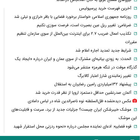
آخرین فهرست خرید پرسپولیس
روزنامه جمهوری اسلامی خواستار برخورد قضایی با باقر خرازی و نیلی شد
ضرغامی: تغییر ریل عین بصیرت است، فرصت سوزی نکنیم
تکذیب اعمال ضریب ۲.۷ برای اینترنت بین‌الملل از سوی سازمان تنظیم
مقررات
شرایط جدید تمدید اجاره اعلام شد
الحدث: به زودی بیانیه‌ای مشترک از سوی عمان و ایران درباره «ایجاد یک
گذرگاه موقت در تنگه هرمز» منتشر می‌شود
تغییر زمانبندی‌ شارژ اعتبار کالابرگ
پیشنهاد ۱۳۲میلیاردی رامین رضاییان به استقلال
آلمان صدرنشین حداقل دستمزد اروپا از نظر قدرت خرید شد
عکس دیده‌نشده ظل‌السلطنه نوه ناصرالدین شاه در لباس دامادی
موشک خیبرشکن ایران چیست؟ جزئیات جدید از برد، سرعت و قابلیت‌های
این موشک
قوه قضاییه: ادعای نماینده مجلس درباره «نحوه ردزنی محل استقرار شهید
لاریجانی» صحت ندارد