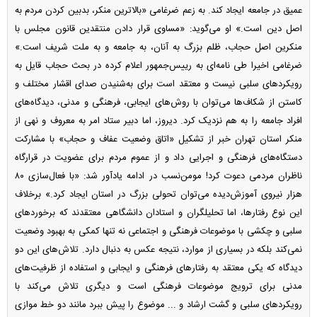
عمیق در جامعه ایجاد کند. به زعم ضرغامی «بالاترین منکر، بدبین کردن مردم به
اصل دین است.» او می‌گوید: «مساوی قرار دادن منتقدین قانون مجلس با
منکرین اصل حجاب، ظلم بزرگ به آنان، به جامعه و به ملت شریف است.»
ضرغامی اخیرا طی نامه‌ای به رییس‌جمهور اعلام کرده در بحث حجاب قایل به
رویکرد‌های سلبی نیست و معتقد است برای به‌شنیدن صدای اقشار مختلف و
کاستن از شکاف‌ها می‌توان با روش‌های ایجابی، فرهنگی و مدنی، دیدگاه‌های
افراد جامعه را به هم نزدیک کرد. دیروز، اما دبیر ستاد امر به معروف و نهی از
منکر استان تهران خبر از تشکیل «اتاق وضعیت عفاف و حجاب» با مشارکت
دستگاه‌های فرهنگی و اجرایی داد و از عموم مردم برای عضویت در قرارگاه
ناظران مردمی دعوت کرد! مومن‌نسب در ادامه یادآور شد: «با فعال‌سازی ۸۰
هزار نیروی آموزش‌دیده می‌توان تحولی بزرگ در استان ایجاد کرد.» برخلاف
این نوع رفتارها، اما تحلیلگران و استادان دانشگاهی معتقدند که برخورد‌های
سلبی و چکشی با موضوعات فرهنگی و اجتماعی نه تنها کمکی به بهبود وضعیت
نمی‌کند بلکه در بسیاری از موارد، نتیجه عکس به دنبال دارد. تلاش‌های این دو
دیدگاه که یکی معتقد به رفتار‌های فرهنگی و ایجابی و استفاده از ظرفیت‌های
مدنی برای ترویج موضوعات فرهنگی است و دیگری تلاش می‌کند با
رویکرد‌های سلبی و گشت ارشاد و ... موضوع را پیش ببرد مانند دو خط موازی