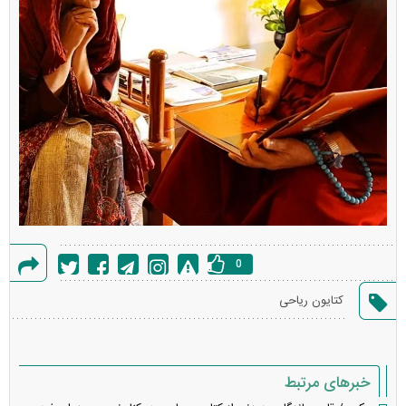
0
گزارش
کتایون ریاحی
خطا
خبرهای مرتبط