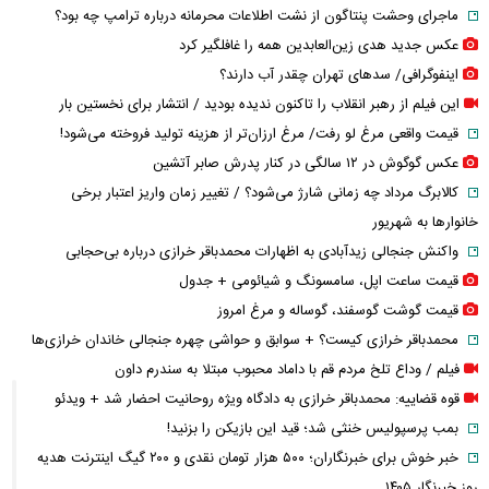
ماجرای وحشت پنتاگون از نشت اطلاعات محرمانه درباره ترامپ چه بود؟
عکس جدید هدی زین‌العابدین همه را غافلگیر کرد
اینفوگرافی/ سدهای تهران چقدر آب دارند؟
این فیلم از رهبر انقلاب را تاکنون ندیده بودید / انتشار برای نخستین بار
قیمت واقعی مرغ لو رفت/ مرغ ارزان‌تر از هزینه تولید فروخته می‌شود!
عکس گوگوش در ۱۲ سالگی در کنار پدرش صابر آتشین
کالابرگ مرداد چه زمانی شارژ می‌شود؟ / تغییر زمان واریز اعتبار برخی
خانوارها به شهریور
واکنش جنجالی زیدآبادی به اظهارات محمدباقر خرازی درباره بی‌حجابی
قیمت ساعت اپل، سامسونگ و شیائومی + جدول
قیمت گوشت گوسفند، گوساله و مرغ امروز
محمدباقر خرازی کیست؟ + سوابق و حواشی چهره جنجالی خاندان خرازی‌ها
فیلم / وداع تلخ مردم قم با داماد محبوب مبتلا به سندرم داون
قوه قضاییه: محمدباقر خرازی به دادگاه ویژه روحانیت احضار شد + ویدئو
بمب پرسپولیس خنثی شد؛ قید این بازیکن را بزنید!
خبر خوش برای خبرنگاران؛ ۵۰۰ هزار تومان نقدی و ۲۰۰ گیگ اینترنت هدیه
روز خبرنگار ۱۴۰۵