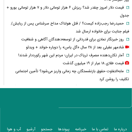
قیمت دلار امروز چقدر شد؟ ریزش ۶ هزار تومانی دلار و ۷ هزار تومانی یورو +
جدول
حمیدرضا رجب‌زاده کیست؟ / قتل هولناک مداح سرشناس پس از ربایش/
فیلم جنایت برای خانواده ارسال شد
روز خبرنگار نمادی برای قدردانی از توسعه‌دهندگان آگاهی و شفافیت
شادمهر عقیلی بعد از ۲۸ سال «گل یاس» را دوباره خواند + ویدئو
آمار تکان‌دهنده مصرف تریاک در ایران؛ مردم این شهر رکورددار شدند!
قیمت طلای ۱۸ عیار از ۱۹ میلیون گذشت
مابه‌التفاوت حقوق بازنشستگان چه زمانی واریز می‌شود؟ تأمین اجتماعی
تکلیف را روشن کرد
آخرین خبر از ترمیم دستمزد کارگران؛ مذاکرات افزایش حقوق چه زمانی آغاز
می‌شود؟
واردات خودرو گران‌تر شد/ جهش گواهی اسقاط و محدودیت جدید در مناطق
آزاد
پرونده ساعدی‌نیا به دیوان عالی ارسال شد؛ آخرین وضعیت پرونده مصادره
اموال
درباره ما
تماس با ما
خبرنامه
پیوندها
جستجو
آرشیو
آب و هوا