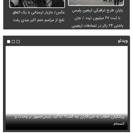
پایان طرح ترافیکی اربعین پلیس
عکس/ مازیار لرستانی با یک اتفاق
با ثبت ۶۷ میلیون تردد / جان
تلخ از مراسم ختم اکبر عبدی رفت
باختن ۲۴ زائر در تصادفات اربعینی
ویدئو
پزشکیان خطاب به خبرنگاران چه گفت؟ /تأکید رئیس‌جمهور بر وحدت و
انسجام
ای