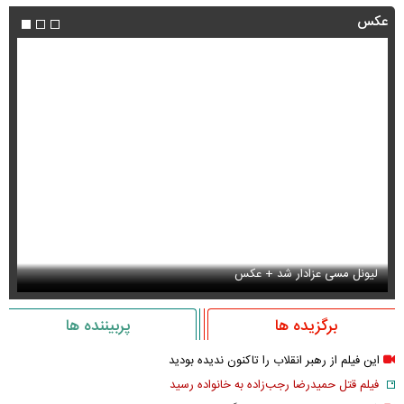
عکس
لیونل مسی عزادار شد + عکس
جو
برگزیده ها
پربیننده ها
این فیلم از رهبر انقلاب را تاکنون ندیده بودید
فیلم قتل حمیدرضا رجب‌زاده به خانواده رسید