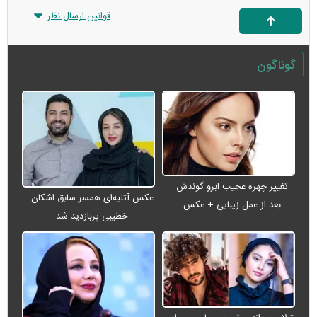
قوانین ارسال نظر
گوناگون
تغییر چهره عجیب ابرو گوندش
عکس آتلیه‌ای همسر سابق اشکان
بعد از عمل زیبایی + عکس
خطیبی پربازدید شد