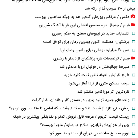
رویداد ملی اینوفارم در ایستگاه جذب سرمایه؛ طرح‌های منتخب اینوفارم به
بیش از ۳۰ سرمایه‌گذار ارائه شد
عکس / مرتضی پورعلی گنجی هم به جرگه متاهلین پیوست
فیلم / جنجال تازه محسن افشانی این بار با آهنگ شروین
انتصابات جدید در نیرو‌های مسلح به حکم رهبری
پزشکیان: معتقدم اکنون بهترین زمان برای توافق است
ضرر ۴۰ میلیارد تومانی برای رامین رضاییان!
فیلم / توضیحات تازه پزشکیان از دیدار با رهبری
علیرضا جهانبخش در فوتبال اروپا ماندنی شد
طرح افزایش تعرفه تلفن ثابت کلید خورد
عرضه مسکن متری از فردا آغاز می‌شود
تازه‌ترین اثر موراکامی منتشر شد
واحدهای جدید تولید بنزین در دستور کار راه‌اندازی قرار گرفت
پیش بینی تازه از قیمت طلا و سکه / رشد سکه امامی تا ۲۱۰ میلیون تومان؟
ریسک قیمت اتریوم / عرضه قابل فروش کمتر و نقدینگی بیشتری در شبکه
چین از هواپیمای ترابری، سلاح می‌سازد/ ماجرا چیست؟
تورم مصالح ساختمانی تهران از ۱۰۰ درصد عبور کرد