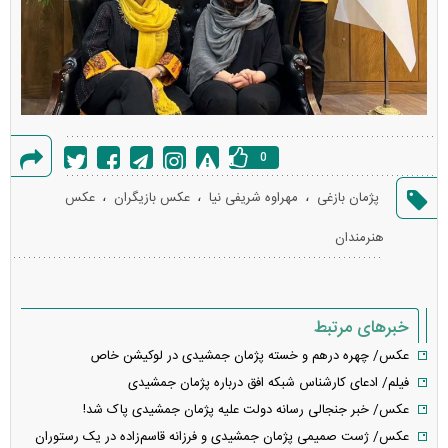
0
گزارش
،
،
،
پژمان بازغی
مهراوه شریفی نیا
عکس بازیگران
عکس
خطا
هنرمندان
خبرهای مرتبط
عکس/ چهره درهم و خسته پژمان جمشیدی در لوکیشن خاص
فیلم/ ادعای کارشناس شبکه افق درباره پژمان جمشیدی
عکس/ خبر جنجالی رسانه دولت علیه پژمان جمشیدی پاک شد!
عکس/ ژست صمیمی پژمان جمشیدی و فرزانه قاسم‌زاده در یک رستوران