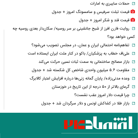
حملات سایبری به امارات
قیمت تبلت سرفیس و سامسونگ امروز + جدول
قیمت قند و شکر امروز + جدول
روایت فارن افرز از شبح جانشینی بر سر روسیه/ سکان‌دار بعدی روسیه چه
کسی خواهد بود؟
تفاهم‌نامه احتمالی ایران و عمان، در مجلس تصویب می‌شود؟
علی‌اف خطاب به پزشکیان/ باکو در کنار ملت ایران ایستاده است
بازار مصالح ساختمانی به سمت ثبات نسبی حرکت می‌کند
مقاومت ۵.۶ میلیون واحدی شاخص کل شکسته شد + جدول
وعده مدنی‌زاده/ پایان گمانه زنی‌ها درباره افزایش اعتبار کالابرگ
گرمای بالاتر از ۵۰ درجه از این تاریخ در خوزستان
چرا قیمت دلار امروز عقب نشست؟
بازار طلا در کشاکش اونس و دلار سرگردان شد + جدول
روستاییان دهک‌های ۶ تا ۱۰ حق بیمه می‌پردازند
رشد خرید اعتباری در ایران؛ وقتی تورم، خرید قسطی ناگزیر می‌کند
رئیس سازمان تعزیرات: پرونده‌های گران‌فروشی دارو افزایش یافت
از واردات مرغ بی نیاز شدیم/ قیمت‌ها کاهش می‌یابد؟