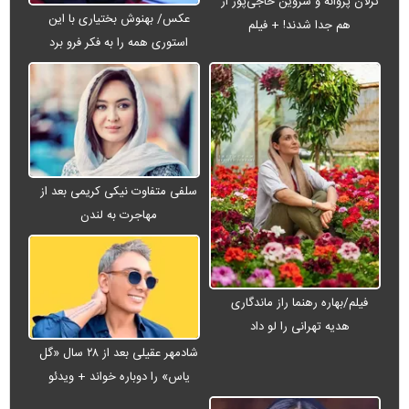
ترلان پروانه و شروین حاجی‌پور از
عکس/ بهنوش بختیاری با این
هم جدا شدند! + فیلم
استوری همه را به فکر فرو برد
سلفی متفاوت نیکی کریمی بعد از
مهاجرت به لندن
فیلم/بهاره رهنما راز ماندگاری
هدیه تهرانی را لو داد
شادمهر عقیلی بعد از ۲۸ سال «گل
یاس» را دوباره خواند + ویدئو