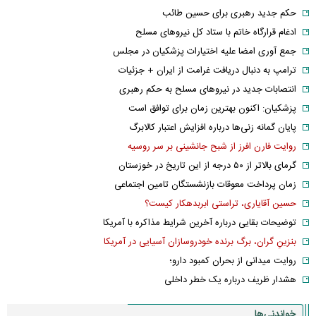
حکم جدید رهبری برای حسین طائب
ادغام قرارگاه خاتم با ستاد کل نیرو‌های مسلح
جمع آوری امضا علیه اختیارات پزشکیان در مجلس
ترامپ به دنبال دریافت غرامت از ایران + جزئیات
انتصابات جدید در نیرو‌های مسلح به حکم رهبری
پزشکیان: اکنون بهترین زمان برای توافق است
پایان گمانه زنی‌ها درباره افزایش اعتبار کالابرگ
روایت فارن افرز از شبح جانشینی بر سر روسیه
گرمای بالاتر از ۵۰ درجه از این تاریخ در خوزستان
زمان پرداخت معوقات بازنشستگان تامین اجتماعی
حسین آقایاری، تراستی ابربدهکار کیست؟
توضیحات بقایی درباره آخرین شرایط مذاکره با آمریکا
بنزینِ گران، برگ برنده خودروسازان آسیایی در آمریکا
روایت میدانی از بحران کمبود دارو؛
هشدار ظریف درباره یک خطر داخلی
خواندنی‌ها