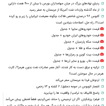
ردپای نهاد‌های بزرگ در میان سهامداران بورس با بیش از ۴۰۰ همت دارایی
از ماه گذشته واردات نفت آمریکا از عربستان به صفر رسید
کابوس ۹۶ درصدی شاخص فلاکت چگونه معیشت ایرانیان را زیر و رو کرده
است؟/ راه حل، اصلاحات بنیادین است
قیمت خودرو‌های سایپا + جدول
قیمت خودرو‌های ایران خودرو + جدول
قیمت سکه پارسیان + جدول
قیمت سکه و طلا + جدول
قیمت بیت کوین و رمزارز‌ها + جدول
قیمت دلار، یورو و سایر ارز‌ها + جدول
ترکیه و عراق دست به کار شدند؛ آغاز عصر صادرات نفت بدون هرمز؟/ کارت
هرمز در حال سوختن است؟
اردوغان فردا به عربستان سفر می‌کند
انفجار اتوبوس در حومه دمشق/ ۲ کشته و ۱۳ زخمی
پاسخ قالیباف به ترامپ/ واقعیت ها را بپذیرید
فیلم/ پزشکیان: اگر ارز ترجیحی را حذف نمی‌کردیم، قطعاً قحطی پیش می‌آمد
فیلم/ پزشکیان: سایپا و چند شرکت دیگر هم مثل ایران‌خودرو واگذار می‌کنیم