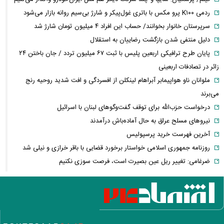
ردمی K۱۰۰ پرو مکس با باتری غول‌پیکر و شارژ بی‌سیم روانه بازار می‌شود
سرپرستان خانوار بخوانند/ حساب این افراد ۴ میلیون تومان شارژ شد
دلیل منتفی شدن بازگشت رضاییان به استقلال
پایان طرح ترافیکی اربعین پلیس با ثبت ۶۷ میلیون تردد / جان باختن ۲۴
زائر در تصادفات اربعینی
ملوانان ناو هواپیمابر آبراهام لینکلن از افسردگی و افت شدید روحیه رنج
می‌برند
درخواست حزب‌الله برای توقف گفت‌وگوهای لبنان با اسرائیل
نیروهای مسلح عراق به حال آماده‌باش درآمدند
آخرین فهرست خرید پرسپولیس
روزنامه جمهوری اسلامی خواستار برخورد قضایی با باقر خرازی و نیلی شد
ضرغامی: تغییر ریل عین بصیرت است، فرصت سوزی نکنیم
تکذیب اعمال ضریب ۲.۷ برای اینترنت بین‌الملل از سوی سازمان تنظیم
مقررات
شرایط جدید تمدید اجاره اعلام شد
الحدث: به زودی بیانیه‌ای مشترک از سوی عمان و ایران درباره «ایجاد یک