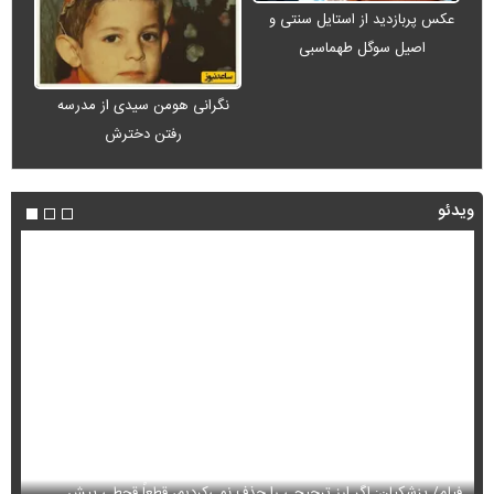
عکس پربازدید از استایل سنتی و
اصیل سوگل طهماسبی
نگرانی هومن سیدی از مدرسه
رفتن دخترش
ویدئو
فیلم/ پزشکیان: اگر ارز ترجیحی را حذف نمی‌کردیم، قطعاً قحطی پیش
فی