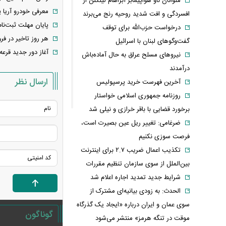
ملوانان ناو هواپیمابر آبراهام لینکلن از
معرفی خودرو آریا 
افسردگی و افت شدید روحیه رنج می‌برند
پایان مهلت ثبت‌نام ایران
درخواست حزب‌الله برای توقف
هر روز تاخیر در ف
گفت‌وگوهای لبنان با اسرائیل
آغاز دور جدید قرعه‌کشی ایرا
نیروهای مسلح عراق به حال آماده‌باش
درآمدند
ارسال نظر
آخرین فهرست خرید پرسپولیس
روزنامه جمهوری اسلامی خواستار
برخورد قضایی با باقر خرازی و نیلی شد
ضرغامی: تغییر ریل عین بصیرت است،
فرصت سوزی نکنیم
تکذیب اعمال ضریب ۲.۷ برای اینترنت
بین‌الملل از سوی سازمان تنظیم مقررات
شرایط جدید تمدید اجاره اعلام شد
الحدث: به زودی بیانیه‌ای مشترک از
سوی عمان و ایران درباره «ایجاد یک گذرگاه
گوناگون
موقت در تنگه هرمز» منتشر می‌شود