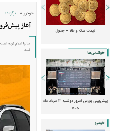
»
خودرو
برگزیده
آغاز پیش‌فرو
و + جدول
قیمت سکه و طلا + جدول
قیمت دلار، یورو و سایر 
سایپا اعلام کرده است 
کنند.
خواندنی‌ها
 از افت شدید
پیش‌بینی بورس امروز دوشنبه ۱۲ مرداد ماه
زنگ خطر انباشت نیاز در 
و نصب‌ها
۱۴۰۵
قیمت‌ها فشرده
خودرو