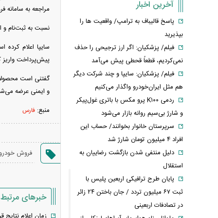
آخرین اخبار
مراجعه به سامانه فروش اینتر
پاسخ قالیباف به ترامپ/ واقعیت ها را
نسبت به ثبت‌نام و 
بپذیرید
سایپا اعلام کرده 
فیلم/ پزشکیان: اگر ارز ترجیحی را حذف
پیش‌پرداخت واریز ک
نمی‌کردیم، قطعاً قحطی پیش می‌آمد
فیلم/ پزشکیان: سایپا و چند شرکت دیگر
هم مثل ایران‌خودرو واگذار می‌کنیم
و ایمنی عرضه می‌شو
ردمی K۱۰۰ پرو مکس با باتری غول‌پیکر
منبع:
فارس
و شارژ بی‌سیم روانه بازار می‌شود
سرپرستان خانوار بخوانند/ حساب این
افراد ۴ میلیون تومان شارژ شد
دلیل منتفی شدن بازگشت رضاییان به
فروش خودرو
استقلال
پایان طرح ترافیکی اربعین پلیس با
ثبت ۶۷ میلیون تردد / جان باختن ۲۴ زائر
خبرهای مرتبط
در تصادفات اربعینی
زمان اعلام نتایج