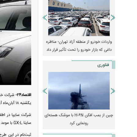
وپا؛ آیا
واردات خودرو از منطقه آزاد تهران؛ مناظره
قیمت خودرو وارد فاز ج
دا می‌کنند؟
داغی که بازار خودرو را تحت تأثیر قرار داد
واکنش بازار به تحولات
فناوری
اقتصاد۲۴-
یکشنبه ۱۸ آبان‌ماه آغاز می‌شود و تا زمان تکمیل ظرفیت ادامه خواهد داشت.
رونمایی از پوکو M ۸ پاور با باتری ۸۰۰۰
چین از بمب افکن H-۶N با موشک هسته‌ای
پهپاد رهگیر یا موشک پدا
ساینا GX-L با موعد تحویل از تیر تا شهریور ۱۴۰۵ عرضه خواهند شد.
رونمایی کرد
کدامیک بیشتر