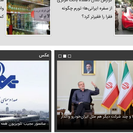
گزارش تکان‌ دهنده بانک مرکزی
شک
از سفره ایرانی‌ها؛ تورم چگونه
واق
فقرا را فقیرتر کرد؟
کس
عکس
ا و چند شرکت دیگر هم مثل ایران‌خودرو واگذار
ظل‌السلطنه نوه ناصرالدین شاه در لباس دامادی
حمله خلبانان ایرانی به پایگاه آمریکا ب
سانسور عجیب تلویزیون همه 