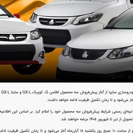
دید شد/ اولین
هجوم خودروسازان چینی به اروپا؛ آیا
واردات خودرو از منطق
 سیاسی + جدول
کارخانه‌های بحران‌زده نجات پیدا می‌کنند؟
داغی که بازار خودرو ر
فند؛ قدرت تهدید
رونمایی از پوکو M ۸ پاور با باتری ۸۰۰۰
 است؟
میلی‌آمپرساعتی
رونمای
ثبت‌نام در این طرح از ساعت ۱۰ صبح روز یکشنبه ۱۸ آبان‌ماه آغاز می‌شود و تا 