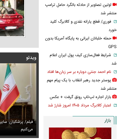
اولین تصاویر از حادثه بالگرد حامل ترامپ
منتشر شد
فوری/ قطع یارانه نقدی و کالابرگ کلید
خورد
حمله خلبانان ایرانی به پایگاه آمریکا بدون
GPS
شرایط فعال‌سازی کیف پول ایران اعلام
ویدئو
شد
نام احمد جنتی دوباره بر سر زبان‌ها افتاد
پوستر جدید رهبر انقلاب با یک پیام مهم
منتشر شد
بازار اجاره لپ‌تاپ رونق گرفت + عکس
اعتبار کالابرگ مرداد ۱۴۰۵ امروز شارژ شد
بازار
پزشکیان: اگر ارز ترجیحی را حذف نمی‌کردیم، قطعاً قحطی
فیلم/ پزشکیان: سایپ
ی‌آمد
تایل جدید صابر ابر در فضای مجازی پربازدید شد
می‌کنیم
عکس دیده‌نشده 