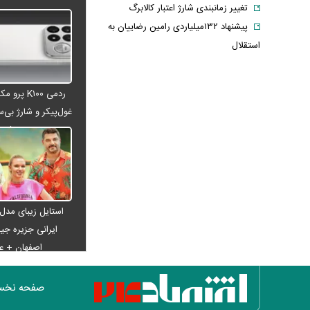
تغییر زمانبندی‌ شارژ اعتبار کالابرگ
پیشنهاد ۱۳۲میلیاردی رامین رضاییان به
استقلال
آلمان صدرنشین حداقل دستمزد اروپا از
نظر قدرت خرید شد
ردمی K۱۰۰ پ
عکس دیده‌نشده ظل‌السلطنه نوه
غول‌پیکر و شارژ بی‌سی
ناصرالدین شاه در لباس دامادی
می‌شود
موشک خیبرشکن ایران چیست؟
جزئیات جدید از برد، سرعت و قابلیت‌های
این موشک
قوه قضاییه: ادعای نماینده مجلس درباره
استایل زیبای مدل
«نحوه ردزنی محل استقرار شهید لاریجانی»
ایرانی جزیره جیم
صحت ندارد
اصفهان + 
قدرت‌نمایی تکاوران ارتش
شرط جدید بازنشستگی اعلام شد؛ چه
صفحه نخ
کسانی باید بیشتر کار کنند؟
هجوم خودروسازان چینی به اروپا؛ آیا