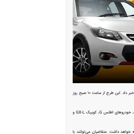
ه آزاد تهران؛ مناظره
ا تحت تأثیر قرار داد
شرکت خودروسازی سایپا از آغاز پیش‌فروش سه محصول اطلس G، کوییک GX-L و ساینا GX-L خبر داد. این طرح از ساعت ۱۰ صبح روز
شرکت سایپا در اطلاعیه‌ای رسمی شرایط پیش‌فروش سه محصول خود را اعلام کرد. بر اساس این اطلاعیه، خودرو‌های اطلس G، کوییک GX-L و
چین از بمب افکن H-۶N با موشک هسته‌ای
ی کرد
زمان تکمیل ظرفیت ادامه خواهد داشت. متقاضیان می‌توانند با