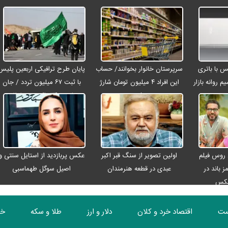
رو مکس با باتری
سرپرستان خانوار بخوانند/ حساب
پایان طرح ترافیکی اربعین پلیس
م روانه بازار
این افراد ۴ میلیون تومان شارژ
با ثبت ۶۷ میلیون تردد / جان
شد
باختن ۲۴ زائر در تصادفات
اربعینی
 روس فیلم
اولین تصویر از سنگ قبر اکبر
عکس پربازدید از استایل سنتی و
ز باند در
عبدی در قطعه هنرمندان
اصیل سوگل طهماسبی
عکس
ست
اقتصاد خرد و کلان
دلار و ارز
طلا و سکه
خو