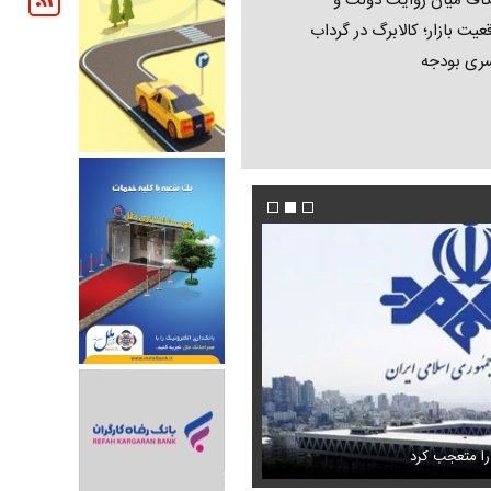
اف میان روایت دولت و
عیت بازار؛ کالابرگ در گرداب
ری بودجه
فیلم/ پزشکیان: اگر ارز ترجیحی را حذف نمی‌کردی
دون GPS
را متعجب کرد
پیش می‌آمد
استایل جدید صابر ابر در فضای مجازی پرباز