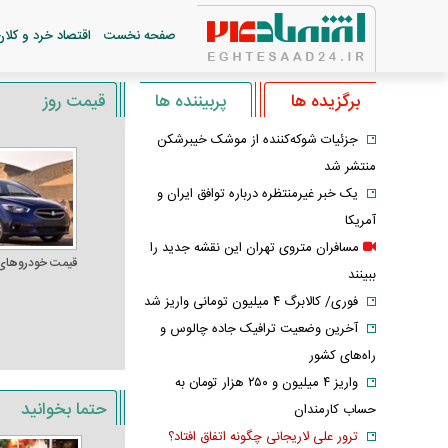
صفحه نخست
اقتصاد خرد و کلان
برگزیده ها
پربیننده ها
قیمت روز
جزئیات شوکه‌کننده از موشک خیبرشکن
منتشر شد
یک خبر غیرمنتظره درباره توافق ایران و
آمریکا
مسافران متروی تهران این نقشه جدید را
قیمت خودرو‌های
ببینند
فوری/ کالابرگ ۴ میلیون تومانی واریز شد
آخرین وضعیت ترافیک جاده چالوس و
راه‌های کشور
واریز ۴ میلیون و ۲۵۰ هزار تومان به
حتما بخوانید
حساب کارمندان
ترور علی لاریجانی چگونه اتفاق افتاد؟