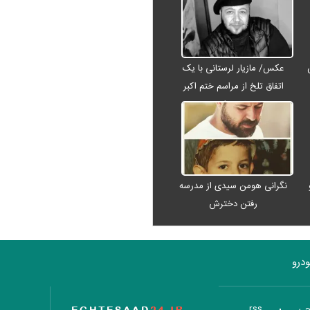
عکس/ مازیار لرستانی با یک
اتفاق تلخ از مراسم ختم اکبر
عبدی رفت
نگرانی هومن سیدی از مدرسه
رفتن دخترش
درو
تاریخ اقتصاد
جی
rss