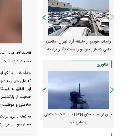
وپا؛ آیا
واردات خودرو از منطقه آزاد تهران؛ مناظره
قیمت خودرو وارد فاز ج
دا می‌کنند؟
داغی که بازار خودرو را تحت تأثیر قرار داد
واکنش بازار به تحولات
اقتصاد۲۴-
اسطوره فو
صحبت کرده است.
فناوری
خداحافظی برانکو ای
که علی دایی به عنو
این اتفاق به خبرنگ
صحبت از بازگشتش به 
سلامتی و موفقیت در 
رونمایی از پوکو M ۸ پاور با باتری ۸۰۰۰
چین از بمب افکن H-۶N با موشک هسته‌ای
پهپاد رهگیر یا موشک پدا
به گفته دایی، بران
رونمایی کرد
کدامیک بیشتر
بسیار خوب و فراموش