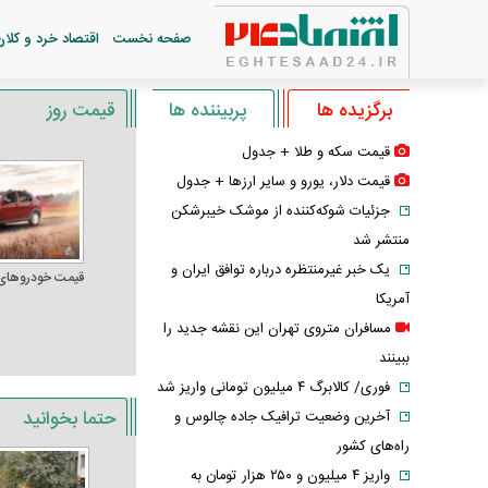
صفحه نخست
اقتصاد خرد و کلان
برگزیده ها
پربیننده ها
قیمت روز
قیمت سکه و طلا + جدول
قیمت دلار، یورو و سایر ارز‌ها + جدول
جزئیات شوکه‌کننده از موشک خیبرشکن
منتشر شد
یک خبر غیرمنتظره درباره توافق ایران و
قیمت خودرو‌های
آمریکا
مسافران متروی تهران این نقشه جدید را
ببینند
فوری/ کالابرگ ۴ میلیون تومانی واریز شد
حتما بخوانید
آخرین وضعیت ترافیک جاده چالوس و
راه‌های کشور
واریز ۴ میلیون و ۲۵۰ هزار تومان به