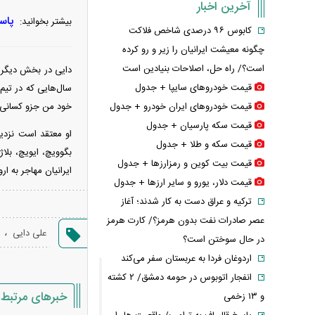
آخرین اخبار
پاسخ
بیشتر بخوانید:
کابوس ۹۶ درصدی شاخص فلاکت
چگونه معیشت ایرانیان را زیر و رو کرده
است؟/ راه حل، اصلاحات بنیادین است
دایی در بخش دیگری 
قیمت خودرو‌های سایپا + جدول
سال‌هایی که در تیم م
قیمت خودرو‌های ایران خودرو + جدول
خود من جزو کسانی بو
قیمت سکه پارسیان + جدول
او معتقد است نزدیک
قیمت سکه و طلا + جدول
بگوویچ، ایویچ، بلاژ
قیمت بیت کوین و رمزارز‌ها + جدول
ایرانیان مهاجر به ا
قیمت دلار، یورو و سایر ارز‌ها + جدول
ترکیه و عراق دست به کار شدند؛ آغاز
عصر صادرات نفت بدون هرمز؟/ کارت هرمز
،
علی دایی
در حال سوختن است؟
اردوغان فردا به عربستان سفر می‌کند
انفجار اتوبوس در حومه دمشق/ ۲ کشته
خبرهای مرتبط
و ۱۳ زخمی