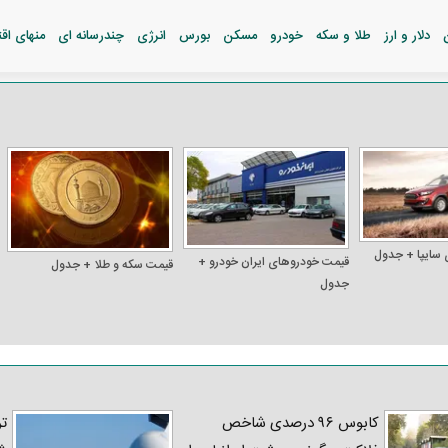
دلار و ارز
طلا و سکه
خودرو
مسکن
بورس
انرژی
چندرسانه ای
منهای اق
 سایپا + جدول
قیمت خودرو‌های ایران خودرو +
قیمت سکه و طلا + جدول
جدول
کابوس ۹۶ درصدی شاخص
تر