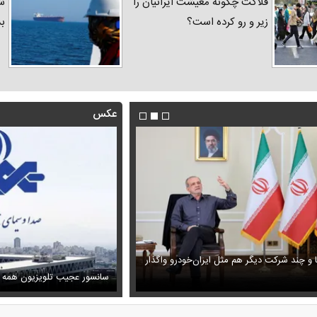
فلاکت چگونه معیشت ایرانیان را
شد
زیر و رو کرده است؟
ب
عکس
ا و چند شرکت دیگر هم مثل ایران‌خودرو واگذار
ظل‌السلطنه نوه ناصرالدین شاه در لباس دامادی
حمله خلبانان ایرانی به پایگاه آمریکا ب
سانسور عجیب تلویزیون همه 