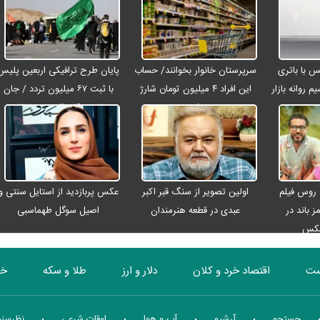
رو مکس با باتری
سرپرستان خانوار بخوانند/ حساب
پایان طرح ترافیکی اربعین پلیس
م روانه بازار
این افراد ۴ میلیون تومان شارژ
با ثبت ۶۷ میلیون تردد / جان
شد
باختن ۲۴ زائر در تصادفات
اربعینی
 روس فیلم
اولین تصویر از سنگ قبر اکبر
عکس پربازدید از استایل سنتی و
ز باند در
عبدی در قطعه هنرمندان
اصیل سوگل طهماسبی
عکس
ست
اقتصاد خرد و کلان
دلار و ارز
طلا و سکه
خو
بورس
انرژی
چندرسانه ای
منهای اقتصاد
جستجو
آرشیو
آب و هوا
اوقات شرعی
نظرسن