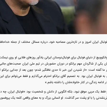
دید شد/ اولین
هجوم خودروسازان چینی به اروپا؛ آیا
واردات خودرو از منطق
 سیاسی + جدول
کارخانه‌های بحران‌زده نجات پیدا می‌کنند؟
داغی که بازار خودرو ر
تبال ایران امروز و در تازه‌ترین مصاحبه خود، درباره مسائل مختلف از جمله خداحافظ
وانکوویچ از دنیای فوتبال برای فوتبال‌دوستان ایرانی یادآور روز‌های طلایی او روی 
ان یکی از شاگردان مهم برانکو در دوران حضورش در تیم ملی ایران صحبت‌های جالبی 
ار ما گفته است: «از شنیدن این خبر تا حدی غافلگیر شدم؛ چون بعد از جدایی برانکو
فوتبال ایران بود. به تصمیم آقای برانکو احترام می‌گذارم و فقط می‌توانم برای این 
ادامه زندگی در کنار خانواده‌شان را داشته باشم.»
فند؛ قدرت تهدید
رونمایی از پوکو M ۸ پاور با باتری ۸۰۰۰
کو فقط یک مربی موفق نبود، بلکه الگویی از دانش و شخصیت بود: «فوتبال ایران، چه د
 است؟
میلی‌آمپرساعتی
رونمای
‌نشدنی را با او پشت سر گذاشت. او انسانی بزرگ و به معنای واقعی کلمه یک پروفسور د