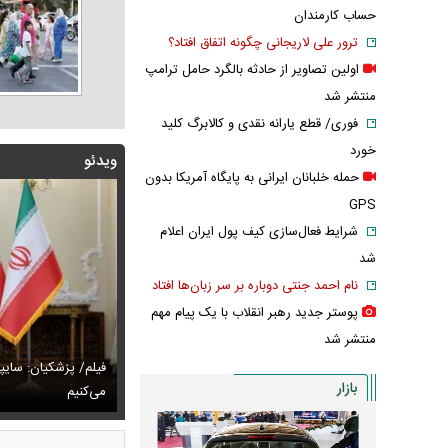
حساب کارمندان
ترور علی لاریجانی چگونه اتفاق افتاد؟
اولین تصاویر از حادثه بالگرد حامل ترامپ
منتشر شد
فوری/ قطع یارانه نقدی و کالابرگ کلید
خورد
ویدئو
حمله خلبانان ایرانی به پایگاه آمریکا بدون
GPS
شرایط فعال‌سازی کیف پول ایران اعلام
شد
نام احمد جنتی دوباره بر سر زبان‌ها افتاد
پوستر جدید رهبر انقلاب با یک پیام مهم
منتشر شد
پزشکیان: اگر ارز ترجیحی را حذف نمی‌کردیم، قطعاً قحطی
فیلم/ پزشکیان: سایپ
بازار
ی‌آمد
تایل جدید صابر ابر در فضای مجازی پربازدید شد
می‌کنیم
عکس دیده‌نشده 