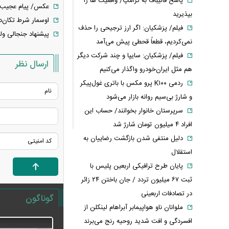
پاسخ قالیباف به ترامپ/ واقعیت ها را
عکس/ پیام عجیب ام
بپذیرید
اوسمار شرط تکان‌
فیلم/ پزشکیان: اگر ارز ترجیحی را حذف
پیشنهاد جنجالی ول
نمی‌کردیم، قطعاً قحطی پیش می‌آمد
فیلم/ پزشکیان: سایپا و چند شرکت دیگر
ارسال نظر
هم مثل ایران‌خودرو واگذار می‌کنیم
ردمی K۱۰۰ پرو مکس با باتری غول‌پیکر
و شارژ بی‌سیم روانه بازار می‌شود
سرپرستان خانوار بخوانند/ حساب این
افراد ۴ میلیون تومان شارژ شد
دلیل منتفی شدن بازگشت رضاییان به
استقلال
پایان طرح ترافیکی اربعین پلیس با
ثبت ۶۷ میلیون تردد / جان باختن ۲۴ زائر
در تصادفات اربعینی
گوناگون
ملوانان ناو هواپیمابر آبراهام لینکلن از
افسردگی و افت شدید روحیه رنج می‌برند