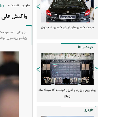
»
منهای اقتصاد
ورز
واکنش علی د
ها + جدول
قیمت خودرو‌های ایران خودرو + جدول
قیمت خودرو‌های ایران 
علی دایی، اسطوره فوتبا
بزرگ و پروفسوری واقع
خواندنی‌ها
 از افت شدید
پیش‌بینی بورس امروز دوشنبه ۱۲ مرداد ماه
زنگ خطر انباشت نیاز در 
و نصب‌ها
۱۴۰۵
قیمت‌ها فشرده
خودرو