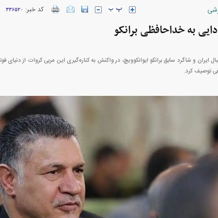
شی
کد خبر:
۳۳۶۵۲۰
ایی به خداحافظی برانکو
خودرو + جدول
قیمت سکه و طلا + جدول
ل ایران و شاگرد سابق برانکو ایوانکوویچ، در واکنش به کناره‌گیری این مربی کروات از دنیای فوتب
ی توصیف کرد.
بازار مسکن؛ فنر
کارنامه مردود محسن پاک‌ نژاد؛ از افت شدید
 شده
درآمد ارزی تا بازی با عزل و نصب‌ها
۰۵