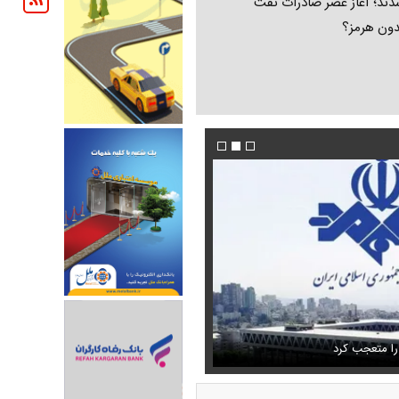
ند؛ آغاز عصر صادرات نفت
دون هرمز؟
فیلم/ پزشکیان: اگر ارز ترجیحی را حذف نمی‌کردی
دون GPS
را متعجب کرد
پیش می‌آمد
استایل جدید صابر ابر در فضای مجازی پرباز