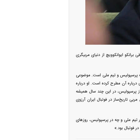
ه آزاد تهران؛ مناظره
ا تحت تأثیر قرار داد
ی برانکو ایوانکوویچ از دنیای مربیگری
نیمکت پرسپولیس و تیم ملی است. موضوعی
درباره آن مطرح کرده است. او درباره
 از پرسپولیس، در این چند سال همیشه
مربی تاریخ‌ساز در فوتبال ایران آرزوی
چین از بمب افکن H-۶N با موشک هسته‌ای
ر تیم ملی و چه در پرسپولیس، روز‌های
ی کرد
ر فوتبال بود.»