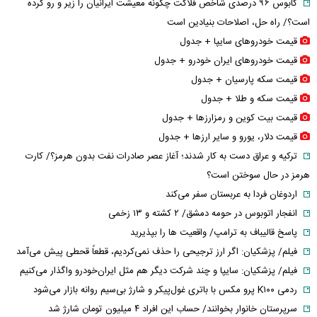
کابوس ۹۶ درصدی شاخص فلاکت چگونه معیشت ایرانیان را زیر و رو کرده
است؟/ راه حل، اصلاحات بنیادین است
قیمت خودرو‌های سایپا + جدول
قیمت خودرو‌های ایران خودرو + جدول
قیمت سکه پارسیان + جدول
قیمت سکه و طلا + جدول
قیمت بیت کوین و رمزارز‌ها + جدول
قیمت دلار، یورو و سایر ارز‌ها + جدول
ترکیه و عراق دست به کار شدند؛ آغاز عصر صادرات نفت بدون هرمز؟/ کارت
هرمز در حال سوختن است؟
اردوغان فردا به عربستان سفر می‌کند
انفجار اتوبوس در حومه دمشق/ ۲ کشته و ۱۳ زخمی
پاسخ قالیباف به ترامپ/ واقعیت ها را بپذیرید
فیلم/ پزشکیان: اگر ارز ترجیحی را حذف نمی‌کردیم، قطعاً قحطی پیش می‌آمد
فیلم/ پزشکیان: سایپا و چند شرکت دیگر هم مثل ایران‌خودرو واگذار می‌کنیم
ردمی K۱۰۰ پرو مکس با باتری غول‌پیکر و شارژ بی‌سیم روانه بازار می‌شود
سرپرستان خانوار بخوانند/ حساب این افراد ۴ میلیون تومان شارژ شد