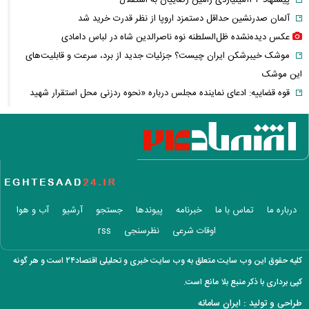
پیشنهاد ۱۳۲میلیاردی رامین رضاییان به استقلال
آلمان صدرنشین حداقل دستمزد اروپا از نظر قدرت خرید شد
عکس دیده‌نشده ظل‌السلطنه نوه ناصرالدین شاه در لباس دامادی
موشک خیبرشکن ایران چیست؟ جزئیات جدید از برد، سرعت و قابلیت‌های
این موشک
قوه قضاییه: ادعای نماینده مجلس درباره «نحوه ردزنی محل استقرار شهید
لاریجانی» صحت ندارد
قدرت‌نمایی تکاوران ارتش
شرط جدید بازنشستگی اعلام شد؛ چه کسانی باید بیشتر کار کنند؟
هجوم خودروسازان چینی به اروپا؛ آیا کارخانه‌های بحران‌زده نجات پیدا
می‌کنند؟
کدام بازیکنان تیم فوتبال ایران هنوز تیم پیدا نکرده‌اند؟ + فهرست کامل
درباره ما
تماس با ما
خبرنامه
پیوندها
جستجو
آرشیو
آب و هوا
آیا دکترین اختاپوس در برابر ایران ناکام ماند؟ بررسی یک راهبرد جنجالی
اوقات شرعی
نظرسنجی
rss
تخم‌مرغ خام، آب‌پز یا سرخ‌شده؟ بهترین روش برای جذب پروتئین چیست؟
پشت پرده خودکفایی دارویی؛ چرا واردات همچنان حرف اول را می‌زند؟
کلیه حقوق این وب سایت متعلق به وب سایت خبری و تحلیلی اقتصاد۲۴ است و هر گونه
حمله خلبانان ایرانی به پایگاه آمریکا بدون GPS
کپی برداری با ذکر منبع بلا مانع است.
شرایط تغییر نام خانوادگی و شناسنامه اعلام شد+ مراحل، مدارک لازم و قوانین
طراحی و تولید :
ایران سامانه