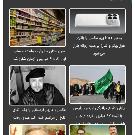
ردمی K۱۰۰ پرو مکس با باتری
غول‌پیکر و شارژ بی‌سیم روانه بازار
سرپرستان خانوار بخوانند/ حساب
می‌شود
این افراد ۴ میلیون تومان شارژ شد
پایان طرح ترافیکی اربعین پلیس
عکس/ مازیار لرستانی با یک اتفاق
با ثبت ۶۷ میلیون تردد / جان
تلخ از مراسم ختم اکبر عبدی رفت
باختن ۲۴ زائر در تصادفات اربعینی