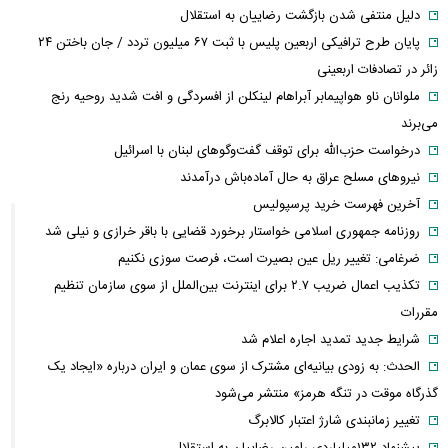
دلیل منتفی شدن بازگشت رضاییان به استقلال
پایان طرح ترافیکی اربعین پلیس با ثبت ۶۷ میلیون تردد / جان باختن ۲۴
زائر در تصادفات اربعینی
ملوانان ناو هواپیمابر آبراهام لینکلن از افسردگی و افت شدید روحیه رنج
می‌برند
درخواست حزب‌الله برای توقف گفت‌وگوهای لبنان با اسرائیل
نیروهای مسلح عراق به حال آماده‌باش درآمدند
آخرین فهرست خرید پرسپولیس
روزنامه جمهوری اسلامی خواستار برخورد قضایی با باقر خرازی و نیلی شد
ضرغامی: تغییر ریل عین بصیرت است، فرصت سوزی نکنیم
تکذیب اعمال ضریب ۲.۷ برای اینترنت بین‌الملل از سوی سازمان تنظیم
مقررات
شرایط جدید تمدید اجاره اعلام شد
الحدث: به زودی بیانیه‌ای مشترک از سوی عمان و ایران درباره «ایجاد یک
گذرگاه موقت در تنگه هرمز» منتشر می‌شود
تغییر زمانبندی‌ شارژ اعتبار کالابرگ