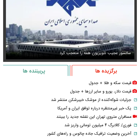
سانسور عجیب تلویزیون همه را متعجب کرد
اس
برگزیده ها
پربیننده ها
قیمت سکه و طلا + جدول
قیمت دلار، یورو و سایر ارز‌ها + جدول
جزئیات شوکه‌کننده از موشک خیبرشکن منتشر شد
یک خبر غیرمنتظره درباره توافق ایران و آمریکا
مسافران متروی تهران این نقشه جدید را ببینند
فوری/ کالابرگ ۴ میلیون تومانی واریز شد
آخرین وضعیت ترافیک جاده چالوس و راه‌های کشور