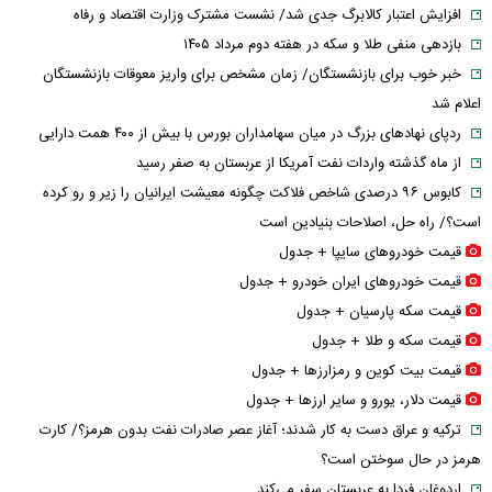
افزایش اعتبار کالابرگ جدی شد/ نشست مشترک وزارت اقتصاد و رفاه
بازدهی منفی طلا و سکه در هفته دوم مرداد ۱۴۰۵
خبر خوب برای بازنشستگان/ زمان مشخص برای واریز معوقات بازنشستگان
اعلام شد
ردپای نهاد‌های بزرگ در میان سهامداران بورس با بیش از ۴۰۰ همت دارایی
از ماه گذشته واردات نفت آمریکا از عربستان به صفر رسید
کابوس ۹۶ درصدی شاخص فلاکت چگونه معیشت ایرانیان را زیر و رو کرده
است؟/ راه حل، اصلاحات بنیادین است
قیمت خودرو‌های سایپا + جدول
قیمت خودرو‌های ایران خودرو + جدول
قیمت سکه پارسیان + جدول
قیمت سکه و طلا + جدول
قیمت بیت کوین و رمزارز‌ها + جدول
قیمت دلار، یورو و سایر ارز‌ها + جدول
ترکیه و عراق دست به کار شدند؛ آغاز عصر صادرات نفت بدون هرمز؟/ کارت
هرمز در حال سوختن است؟
اردوغان فردا به عربستان سفر می‌کند