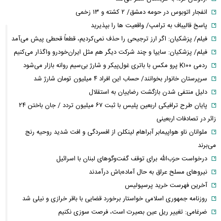
انفجار اتوبوس در حومه دمشق/ ۲ کشته و ۱۳ زخمی
پاسخ قالیباف به ترامپ/ واقعیت ها را بپذیرید
فیلم/ پزشکیان: اگر ارز ترجیحی را حذف نمی‌کردیم، قطعاً قحطی پیش می‌آمد
فیلم/ پزشکیان: سایپا و چند شرکت دیگر هم مثل ایران‌خودرو واگذار می‌کنیم
ردمی K۱۰۰ پرو مکس با باتری غول‌پیکر و شارژ بی‌سیم روانه بازار می‌شود
سرپرستان خانوار بخوانند/ حساب این افراد ۴ میلیون تومان شارژ شد
دلیل منتفی شدن بازگشت رضاییان به استقلال
پایان طرح ترافیکی اربعین پلیس با ثبت ۶۷ میلیون تردد / جان باختن ۲۴
زائر در تصادفات اربعینی
ملوانان ناو هواپیمابر آبراهام لینکلن از افسردگی و افت شدید روحیه رنج
می‌برند
درخواست حزب‌الله برای توقف گفت‌وگوهای لبنان با اسرائیل
نیروهای مسلح عراق به حال آماده‌باش درآمدند
آخرین فهرست خرید پرسپولیس
روزنامه جمهوری اسلامی خواستار برخورد قضایی با باقر خرازی و نیلی شد
ضرغامی: تغییر ریل عین بصیرت است، فرصت سوزی نکنیم